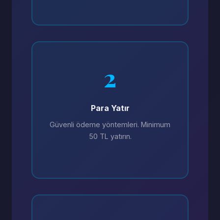
2
Para Yatır
Güvenli ödeme yöntemleri. Minimum
50 TL yatırın.