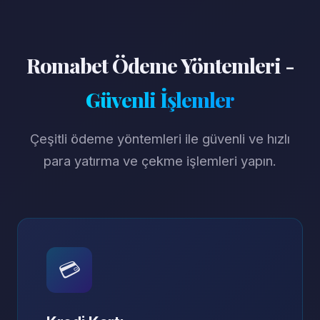
Romabet Ödeme Yöntemleri -
Güvenli İşlemler
Çeşitli ödeme yöntemleri ile güvenli ve hızlı
para yatırma ve çekme işlemleri yapın.
💳