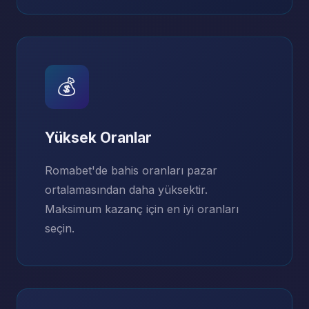
💰
Yüksek Oranlar
Romabet'de bahis oranları pazar
ortalamasından daha yüksektir.
Maksimum kazanç için en iyi oranları
seçin.