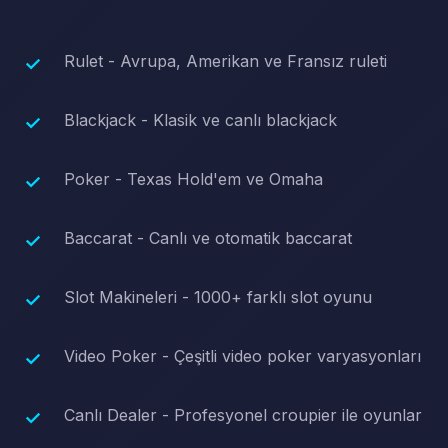
Rulet - Avrupa, Amerikan ve Fransız ruleti
Blackjack - Klasik ve canlı blackjack
Poker - Texas Hold'em ve Omaha
Baccarat - Canlı ve otomatik baccarat
Slot Makineleri - 1000+ farklı slot oyunu
Video Poker - Çeşitli video poker varyasyonları
Canlı Dealer - Profesyonel croupier ile oyunlar