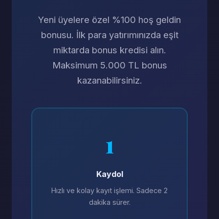
Yeni üyelere özel %100 hoş geldin
bonusu. İlk para yatırımınızda eşit
miktarda bonus kredisi alın.
Maksimum 5.000 TL bonus
kazanabilirsiniz.
1
Kaydol
Hızlı ve kolay kayıt işlemi. Sadece 2
dakika sürer.