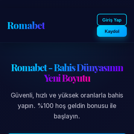
Giriş Yap
Romabet
Kaydol
Romabet - Bahis Dünyasının
Yeni Boyutu
Güvenli, hızlı ve yüksek oranlarla bahis
yapın. %100 hoş geldin bonusu ile
başlayın.