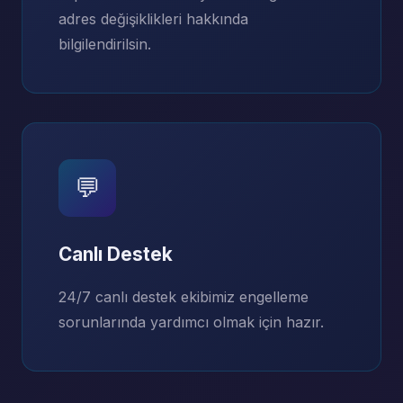
adres değişiklikleri hakkında
bilgilendirilsin.
💬
Canlı Destek
24/7 canlı destek ekibimiz engelleme
sorunlarında yardımcı olmak için hazır.