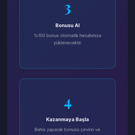
3
Bonusu Al
%100 bonus otomatik hesabınıza
yüklenecektir.
4
Kazanmaya Başla
Bahis yaparak bonusu çevirin ve