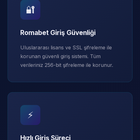
🔐
Romabet Giriş Güvenliği
Uluslararası lisans ve SSL şifreleme ile
korunan güvenli giriş sistemi. Tüm
verileriniz 256-bit şifreleme ile korunur.
⚡
Hızlı Giriş Süreci