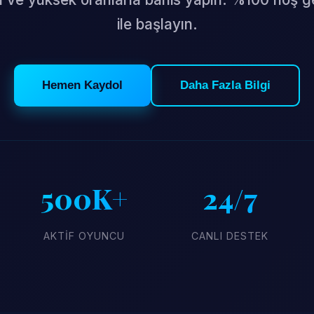
ile başlayın.
Hemen Kaydol
Daha Fazla Bilgi
500K+
24/7
AKTIF OYUNCU
CANLI DESTEK