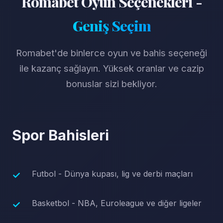
Romabet Oyun Seçenekleri -
Geniş Seçim
Romabet'de binlerce oyun ve bahis seçeneği
ile kazanç sağlayın. Yüksek oranlar ve cazip
bonuslar sizi bekliyor.
Spor Bahisleri
Futbol - Dünya kupası, lig ve derbi maçları
Basketbol - NBA, Euroleague ve diğer ligeler