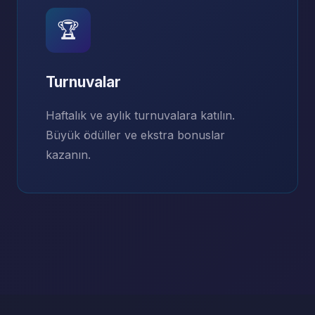
🏆
Turnuvalar
Haftalık ve aylık turnuvalara katılın.
Büyük ödüller ve ekstra bonuslar
kazanın.