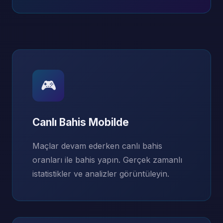
🎮
Canlı Bahis Mobilde
Maçlar devam ederken canlı bahis
oranları ile bahis yapın. Gerçek zamanlı
istatistikler ve analizler görüntüleyin.