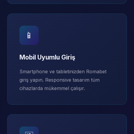
📱
Mobil Uyumlu Giriş
Smartphone ve tabletinizden Romabet
giriş yapın. Responsive tasarım tüm
cihazlarda mükemmel çalışır.