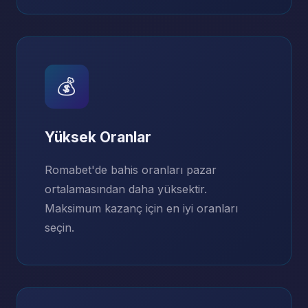
💰
Yüksek Oranlar
Romabet'de bahis oranları pazar
ortalamasından daha yüksektir.
Maksimum kazanç için en iyi oranları
seçin.