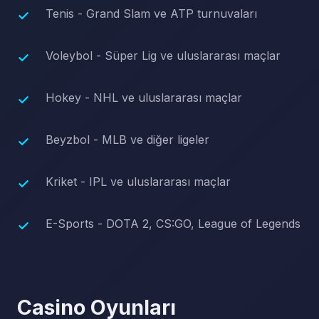
Tenis - Grand Slam ve ATP turnuvaları
Voleybol - Süper Lig ve uluslararası maçlar
Hokey - NHL ve uluslararası maçlar
Beyzbol - MLB ve diğer ligeler
Kriket - IPL ve uluslararası maçlar
E-Sports - DOTA 2, CS:GO, League of Legends
Casino Oyunları