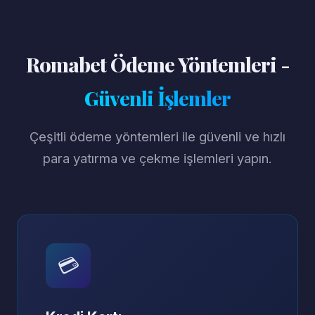
Romabet Ödeme Yöntemleri -
Güvenli İşlemler
Çeşitli ödeme yöntemleri ile güvenli ve hızlı
para yatırma ve çekme işlemleri yapın.
💳