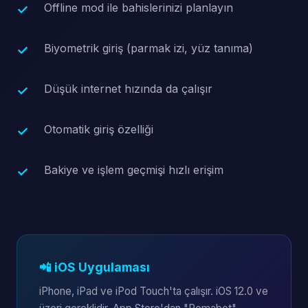
Offline mod ile bahislerinizi planlayın
Biyometrik giriş (parmak izi, yüz tanıma)
Düşük internet hızında da çalışır
Otomatik giriş özelliği
Bakiye ve işlem geçmişi hızlı erişim
📲 iOS Uygulaması
iPhone, iPad ve iPod Touch'ta çalışır. iOS 12.0 ve