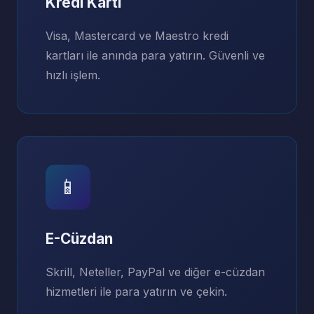
Kredi Kartı
Visa, Mastercard ve Maestro kredi
kartları ile anında para yatırın. Güvenli ve
hızlı işlem.
📱
E-Cüzdan
Skrill, Neteller, PayPal ve diğer e-cüzdan
hizmetleri ile para yatırın ve çekin.