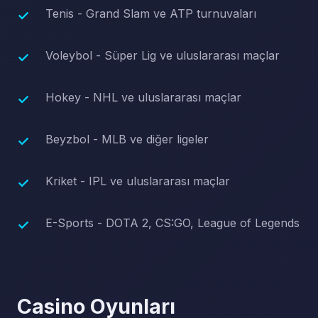
Tenis - Grand Slam ve ATP turnuvaları
Voleybol - Süper Lig ve uluslararası maçlar
Hokey - NHL ve uluslararası maçlar
Beyzbol - MLB ve diğer ligeler
Kriket - IPL ve uluslararası maçlar
E-Sports - DOTA 2, CS:GO, League of Legends
Casino Oyunları