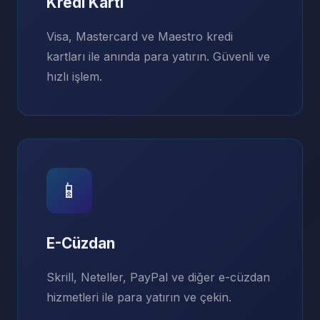
Kredi Kartı
Visa, Mastercard ve Maestro kredi
kartları ile anında para yatırın. Güvenli ve
hızlı işlem.
📱
E-Cüzdan
Skrill, Neteller, PayPal ve diğer e-cüzdan
hizmetleri ile para yatırın ve çekin.