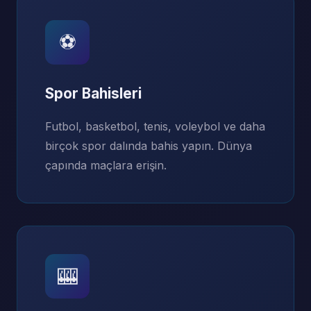
⚽
Spor Bahisleri
Futbol, basketbol, tenis, voleybol ve daha
birçok spor dalında bahis yapın. Dünya
çapında maçlara erişin.
🎰