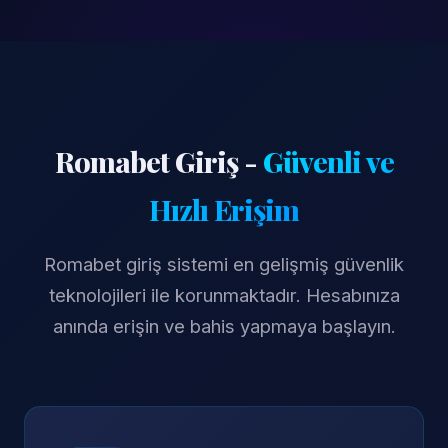
Romabet Giriş -
Güvenli ve
Hızlı Erişim
Romabet giriş sistemi en gelişmiş güvenlik
teknolojileri ile korunmaktadır. Hesabınıza
anında erişin ve bahis yapmaya başlayın.