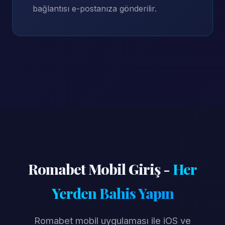
bağlantısı e-postanıza gönderilir.
Romabet Mobil Giriş -
Her
Yerden Bahis Yapın
Romabet mobil uygulaması ile iOS ve