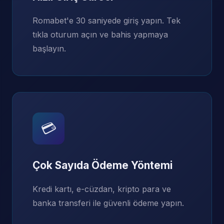
Romabet'e 30 saniyede giriş yapın. Tek
tıkla oturum açın ve bahis yapmaya
başlayın.
💳
Çok Sayıda Ödeme Yöntemi
Kredi kartı, e-cüzdan, kripto para ve
banka transferi ile güvenli ödeme yapın.