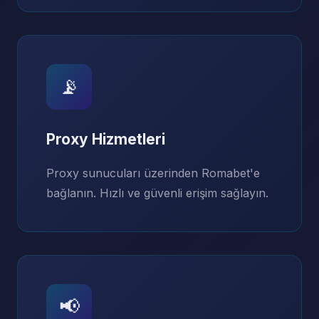
📡
Proxy Hizmetleri
Proxy sunucuları üzerinden Romabet'e
bağlanın. Hızlı ve güvenli erişim sağlayın.
📢