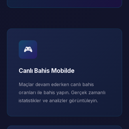
🎮
Canlı Bahis Mobilde
Maçlar devam ederken canlı bahis
oranları ile bahis yapın. Gerçek zamanlı
istatistikler ve analizler görüntüleyin.