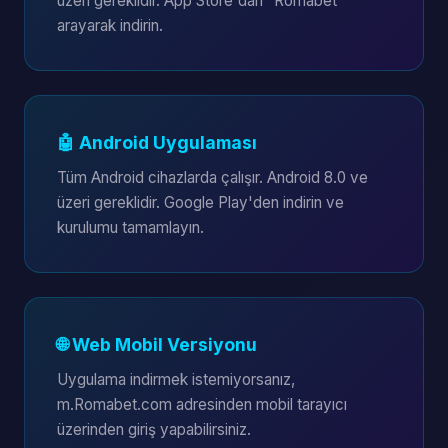
üzeri gereklidir. App Store'dan "Romabet"
arayarak indirin.
🤖 Android Uygulaması
Tüm Android cihazlarda çalışır. Android 8.0 ve
üzeri gereklidir. Google Play'den indirin ve
kurulumu tamamlayın.
🌐 Web Mobil Versiyonu
Uygulama indirmek istemiyorsanız,
m.Romabet.com adresinden mobil tarayıcı
üzerinden giriş yapabilirsiniz.