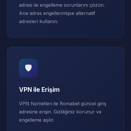
adresi ile engelleme sorunlarını çözün.
Ana adres engellenmişse alternatif
adresleri kullanın.
🛡️
VPN ile Erişim
VPN hizmetleri ile Romabet güncel giriş
adresine erişin. Gizliliğiniz korunur ve
engelleme aşılır.