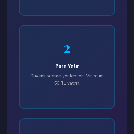
2
Para Yatır
Güvenli ödeme yöntemleri. Minimum
50 TL yatırın.