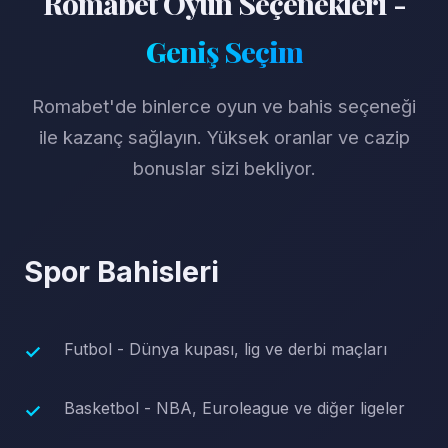
Romabet Oyun Seçenekleri -
Geniş Seçim
Romabet'de binlerce oyun ve bahis seçeneği
ile kazanç sağlayın. Yüksek oranlar ve cazip
bonuslar sizi bekliyor.
Spor Bahisleri
Futbol - Dünya kupası, lig ve derbi maçları
Basketbol - NBA, Euroleague ve diğer ligeler