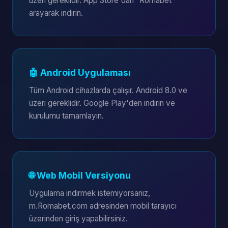
üzeri gereklidir. App Store'dan "Romabet"
arayarak indirin.
🤖 Android Uygulaması
Tüm Android cihazlarda çalışır. Android 8.0 ve
üzeri gereklidir. Google Play'den indirin ve
kurulumu tamamlayın.
🌐 Web Mobil Versiyonu
Uygulama indirmek istemiyorsanız,
m.Romabet.com adresinden mobil tarayıcı
üzerinden giriş yapabilirsiniz.