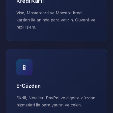
Kredi Kartı
Visa, Mastercard ve Maestro kredi
kartları ile anında para yatırın. Güvenli ve
hızlı işlem.
📱
E-Cüzdan
Skrill, Neteller, PayPal ve diğer e-cüzdan
hizmetleri ile para yatırın ve çekin.