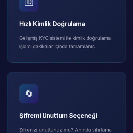
🆔
Hızlı Kimlik Doğrulama
Gelişmiş KYC sistemi ile kimlik doğrulama
işlemi dakikalar içinde tamamlanır.
🔄
Şifremi Unuttum Seçeneği
Şifrenizi unuttunuz mu? Anında sıfırlama