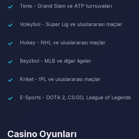
Tenis - Grand Slam ve ATP turnuvaları
Voleybol - Süper Lig ve uluslararası maçlar
Hokey - NHL ve uluslararası maçlar
Beyzbol - MLB ve diğer ligeler
Kriket - IPL ve uluslararası maçlar
E-Sports - DOTA 2, CS:GO, League of Legends
Casino Oyunları