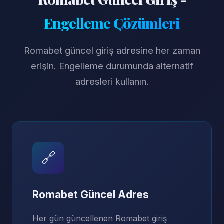
Engelleme Çözümleri
Romabet güncel giriş adresine her zaman
erişin. Engelleme durumunda alternatif
adresleri kullanın.
🔗
Romabet Güncel Adres
Her gün güncellenen Romabet giriş