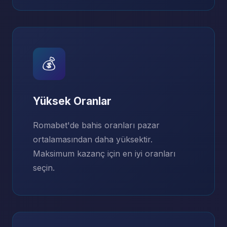
💰
Yüksek Oranlar
Romabet'de bahis oranları pazar
ortalamasından daha yüksektir.
Maksimum kazanç için en iyi oranları
seçin.