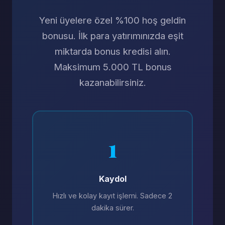
Yeni üyelere özel %100 hoş geldin
bonusu. İlk para yatırımınızda eşit
miktarda bonus kredisi alın.
Maksimum 5.000 TL bonus
kazanabilirsiniz.
1
Kaydol
Hızlı ve kolay kayıt işlemi. Sadece 2
dakika sürer.