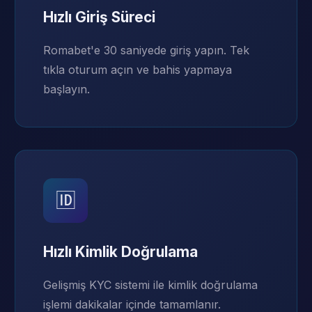
Hızlı Giriş Süreci
Romabet'e 30 saniyede giriş yapın. Tek
tıkla oturum açın ve bahis yapmaya
başlayın.
🆔
Hızlı Kimlik Doğrulama
Gelişmiş KYC sistemi ile kimlik doğrulama
işlemi dakikalar içinde tamamlanır.