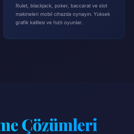
Rulet, blackjack, poker, baccarat ve slot
makineleri mobil cihazda oynayın. Yüksek
grafik kalitesi ve hızlı oyunlar.
me Çözümleri