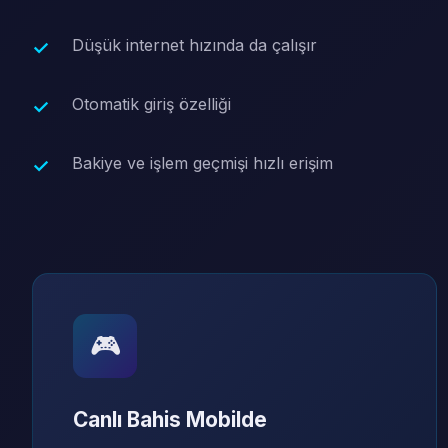
Düşük internet hızında da çalışır
Otomatik giriş özelliği
Bakiye ve işlem geçmişi hızlı erişim
🎮
Canlı Bahis Mobilde