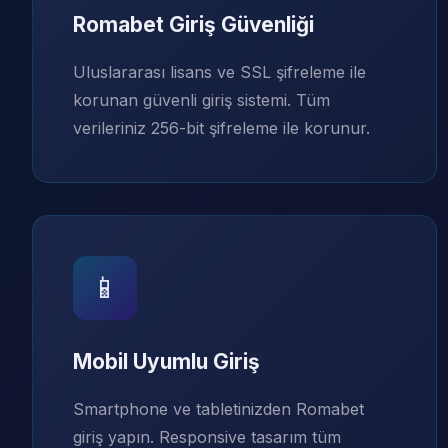
Romabet Giriş Güvenliği
Uluslararası lisans ve SSL şifreleme ile
korunan güvenli giriş sistemi. Tüm
verileriniz 256-bit şifreleme ile korunur.
📱
Mobil Uyumlu Giriş
Smartphone ve tabletinizden Romabet
giriş yapın. Responsive tasarım tüm