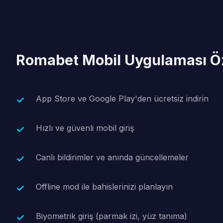
Romabet Mobil Uygulaması Öze
App Store ve Google Play'den ücretsiz indirin
Hızlı ve güvenli mobil giriş
Canlı bildirimler ve anında güncellemeler
Offline mod ile bahislerinizi planlayın
Biyometrik giriş (parmak izi, yüz tanıma)