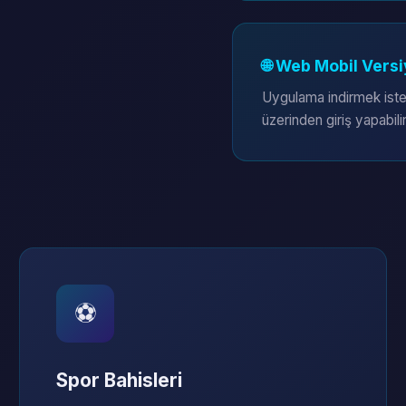
🌐 Web Mobil Vers
Uygulama indirmek ist
üzerinden giriş yapabilir
⚽
Spor Bahisleri