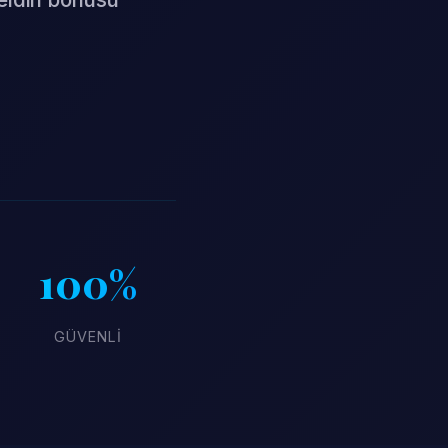
100%
GÜVENLI