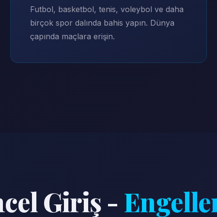
Futbol, basketbol, tenis, voleybol ve daha
birçok spor dalında bahis yapın. Dünya
çapında maçlara erişin.
el Giriş -
Engelle