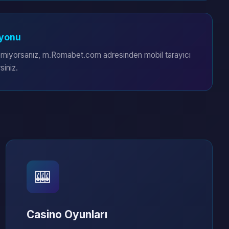
iyonu
emiyorsanız, m.Romabet.com adresinden mobil tarayıcı
siniz.
🎰
Casino Oyunları