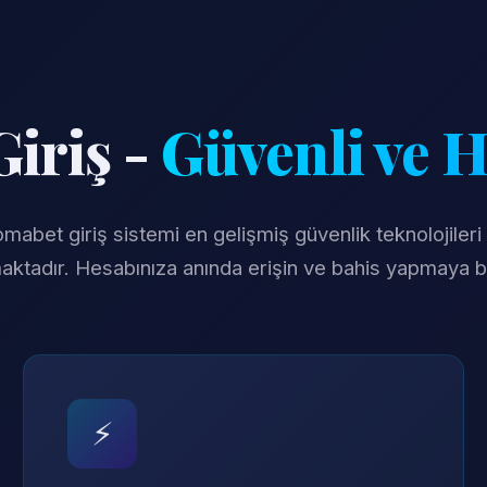
iriş -
Güvenli ve H
mabet giriş sistemi en gelişmiş güvenlik teknolojileri 
ktadır. Hesabınıza anında erişin ve bahis yapmaya b
⚡