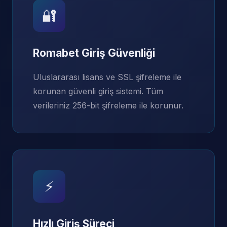
🔐
Romabet Giriş Güvenliği
Uluslararası lisans ve SSL şifreleme ile
korunan güvenli giriş sistemi. Tüm
verileriniz 256-bit şifreleme ile korunur.
⚡
Hızlı Giriş Süreci