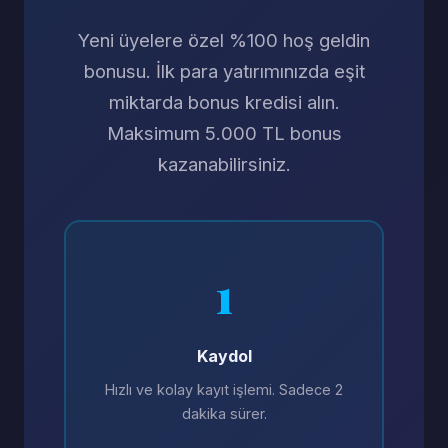
Yeni üyelere özel %100 hoş geldin
bonusu. İlk para yatırımınızda eşit
miktarda bonus kredisi alın.
Maksimum 5.000 TL bonus
kazanabilirsiniz.
1
Kaydol
Hızlı ve kolay kayıt işlemi. Sadece 2
dakika sürer.