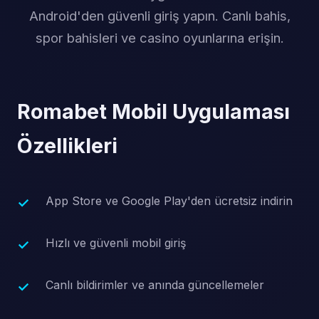
Android'den güvenli giriş yapın. Canlı bahis,
spor bahisleri ve casino oyunlarına erişin.
Romabet Mobil Uygulaması
Özellikleri
App Store ve Google Play'den ücretsiz indirin
Hızlı ve güvenli mobil giriş
Canlı bildirimler ve anında güncellemeler