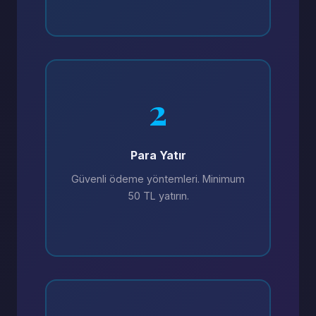
2
Para Yatır
Güvenli ödeme yöntemleri. Minimum
50 TL yatırın.