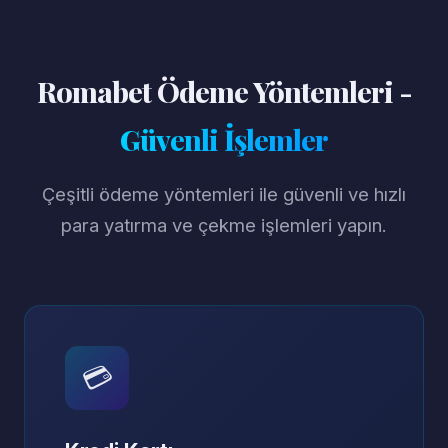
Romabet Ödeme Yöntemleri -
Güvenli İşlemler
Çeşitli ödeme yöntemleri ile güvenli ve hızlı
para yatırma ve çekme işlemleri yapın.
💳