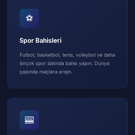
⚽
Spor Bahisleri
Futbol, basketbol, tenis, voleybol ve daha
birçok spor dalında bahis yapın. Dünya
çapında maçlara erişin.
🎰