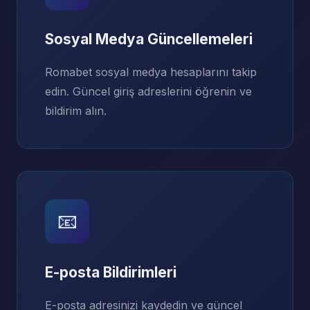
Sosyal Medya Güncellemeleri
Romabet sosyal medya hesaplarını takip
edin. Güncel giriş adreslerini öğrenin ve
bildirim alın.
📧
E-posta Bildirimleri
E-posta adresinizi kaydedin ve güncel