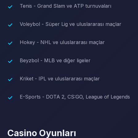
Tenis - Grand Slam ve ATP turnuvaları
Voleybol - Süper Lig ve uluslararası maçlar
Hokey - NHL ve uluslararası maçlar
Beyzbol - MLB ve diğer ligeler
Kriket - IPL ve uluslararası maçlar
E-Sports - DOTA 2, CS:GO, League of Legends
Casino Oyunları