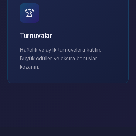
🏆
Turnuvalar
Haftalık ve aylık turnuvalara katılın.
Büyük ödüller ve ekstra bonuslar
kazanın.