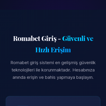
Romabet Giriş -
Güvenli ve
Hızlı Erişim
Romabet giriş sistemi en gelişmiş güvenlik
teknolojileri ile korunmaktadır. Hesabınıza
anında erişin ve bahis yapmaya başlayın.