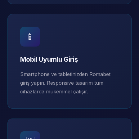
📱
Mobil Uyumlu Giriş
Smartphone ve tabletinizden Romabet
giriş yapın. Responsive tasarım tüm
cihazlarda mükemmel çalışır.