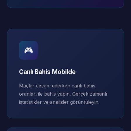
🎮
Canlı Bahis Mobilde
Maçlar devam ederken canlı bahis
oranları ile bahis yapın. Gerçek zamanlı
istatistikler ve analizler görüntüleyin.