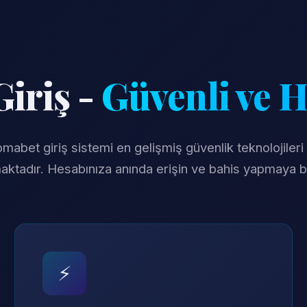
iriş -
Güvenli ve H
mabet giriş sistemi en gelişmiş güvenlik teknolojileri 
ktadır. Hesabınıza anında erişin ve bahis yapmaya b
⚡