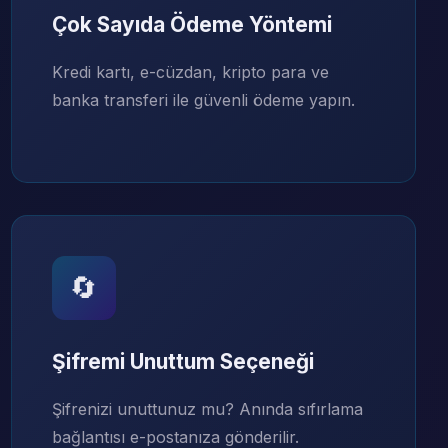
Çok Sayıda Ödeme Yöntemi
Kredi kartı, e-cüzdan, kripto para ve
banka transferi ile güvenli ödeme yapın.
🔄
Şifremi Unuttum Seçeneği
Şifrenizi unuttunuz mu? Anında sıfırlama
bağlantısı e-postanıza gönderilir.