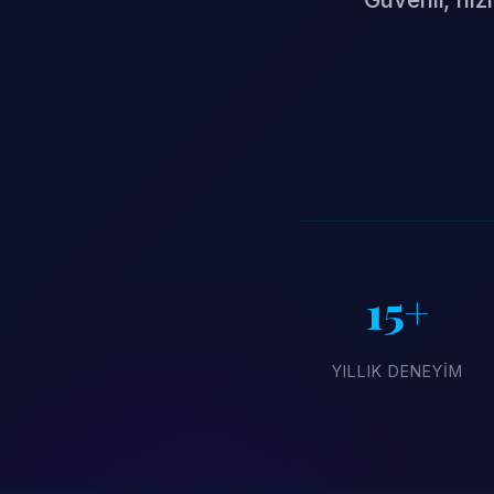
15+
YILLIK DENEYIM