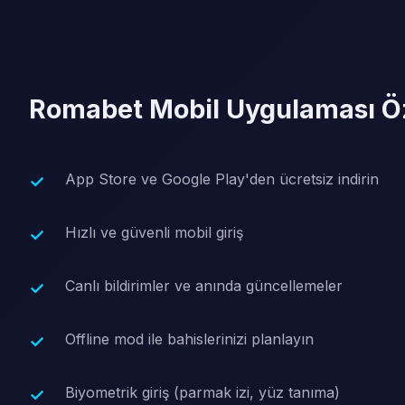
Romabet Mobil Uygulaması Öze
App Store ve Google Play'den ücretsiz indirin
Hızlı ve güvenli mobil giriş
Canlı bildirimler ve anında güncellemeler
Offline mod ile bahislerinizi planlayın
Biyometrik giriş (parmak izi, yüz tanıma)