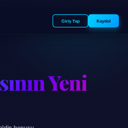
Giriş Yap
Kaydol
ının Yeni
geldin bonusu