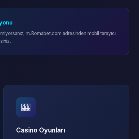
iyonu
emiyorsanız, m.Romabet.com adresinden mobil tarayıcı
siniz.
🎰
Casino Oyunları