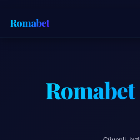
Romabet
Romabet 
Güvenli, hız