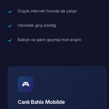
Düşük internet hızında da çalışır
Otomatik giriş özelliği
Bakiye ve işlem geçmişi hızlı erişim
🎮
Canlı Bahis Mobilde