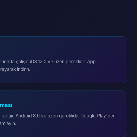
.
ı
ch'ta çalışır. iOS 12.0 ve üzeri gereklidir. App
ayarak indirin.
aması
çalışır. Android 8.0 ve üzeri gereklidir. Google Play'den
amlayın.