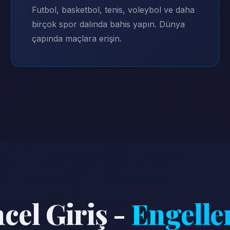
Futbol, basketbol, tenis, voleybol ve daha
birçok spor dalında bahis yapın. Dünya
çapında maçlara erişin.
el Giriş -
Engelle