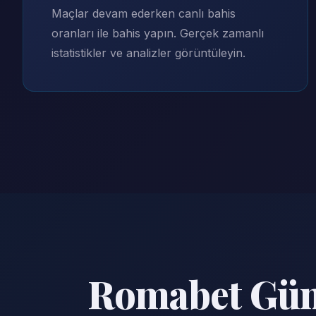
Maçlar devam ederken canlı bahis
oranları ile bahis yapın. Gerçek zamanlı
istatistikler ve analizler görüntüleyin.
Romabet Günc