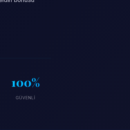
100%
GÜVENLI