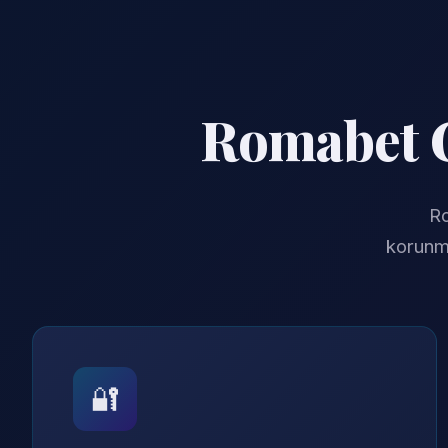
Romabet G
Ro
korunma
🔐