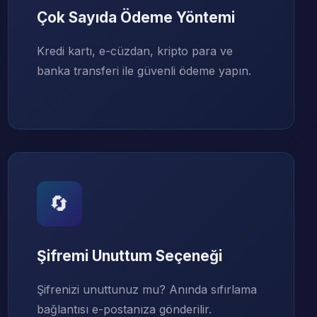
Çok Sayıda Ödeme Yöntemi
Kredi kartı, e-cüzdan, kripto para ve
banka transferi ile güvenli ödeme yapın.
🔄
Şifremi Unuttum Seçeneği
Şifrenizi unuttunuz mu? Anında sıfırlama
bağlantısı e-postanıza gönderilir.