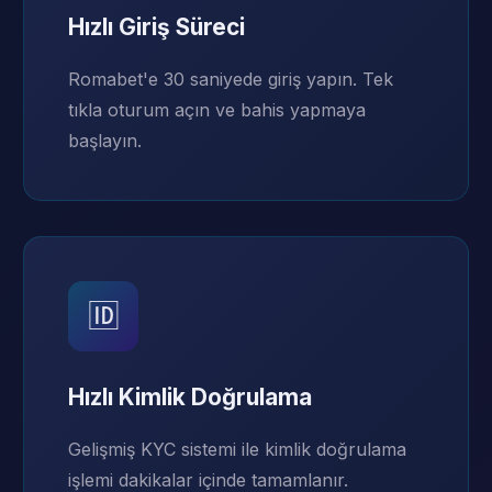
Hızlı Giriş Süreci
Romabet'e 30 saniyede giriş yapın. Tek
tıkla oturum açın ve bahis yapmaya
başlayın.
🆔
Hızlı Kimlik Doğrulama
Gelişmiş KYC sistemi ile kimlik doğrulama
işlemi dakikalar içinde tamamlanır.