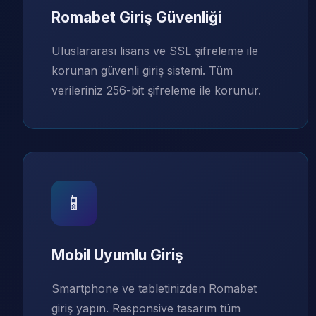
Romabet Giriş Güvenliği
Uluslararası lisans ve SSL şifreleme ile
korunan güvenli giriş sistemi. Tüm
verileriniz 256-bit şifreleme ile korunur.
📱
Mobil Uyumlu Giriş
Smartphone ve tabletinizden Romabet
giriş yapın. Responsive tasarım tüm