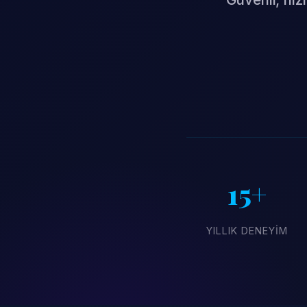
15+
YILLIK DENEYIM