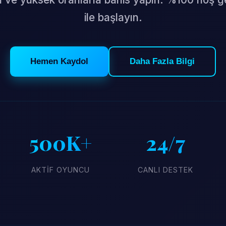
ile başlayın.
Hemen Kaydol
Daha Fazla Bilgi
500K+
24/7
AKTIF OYUNCU
CANLI DESTEK