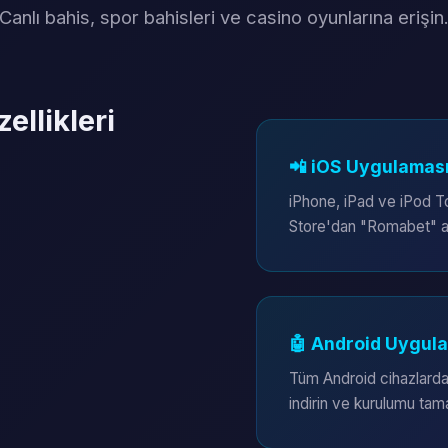
Canlı bahis, spor bahisleri ve casino oyunlarına erişin
llikleri
📲 iOS Uygulamas
iPhone, iPad ve iPod Tou
Store'dan "Romabet" ar
🤖 Android Uygul
Tüm Android cihazlarda 
indirin ve kurulumu tam