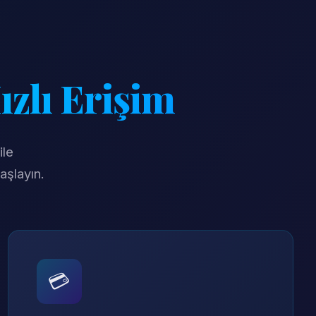
ızlı Erişim
ile
aşlayın.
💳