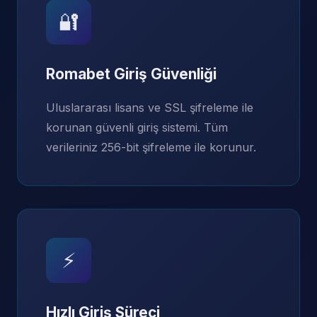
🔐
Romabet Giriş Güvenliği
Uluslararası lisans ve SSL şifreleme ile
korunan güvenli giriş sistemi. Tüm
verileriniz 256-bit şifreleme ile korunur.
⚡
Hızlı Giriş Süreci