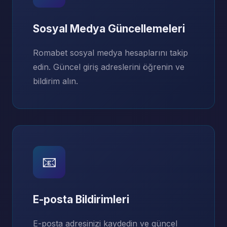
Sosyal Medya Güncellemeleri
Romabet sosyal medya hesaplarını takip
edin. Güncel giriş adreslerini öğrenin ve
bildirim alın.
📧
E-posta Bildirimleri
E-posta adresinizi kaydedin ve güncel