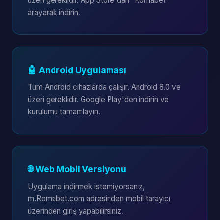
üzeri gereklidir. App Store'dan "Romabet"
arayarak indirin.
🤖 Android Uygulaması
Tüm Android cihazlarda çalışır. Android 8.0 ve
üzeri gereklidir. Google Play'den indirin ve
kurulumu tamamlayın.
🌐 Web Mobil Versiyonu
Uygulama indirmek istemiyorsanız,
m.Romabet.com adresinden mobil tarayıcı
üzerinden giriş yapabilirsiniz.