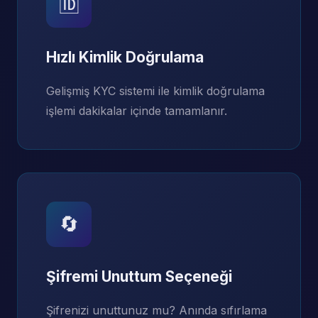
🆔
Hızlı Kimlik Doğrulama
Gelişmiş KYC sistemi ile kimlik doğrulama
işlemi dakikalar içinde tamamlanır.
🔄
Şifremi Unuttum Seçeneği
Şifrenizi unuttunuz mu? Anında sıfırlama