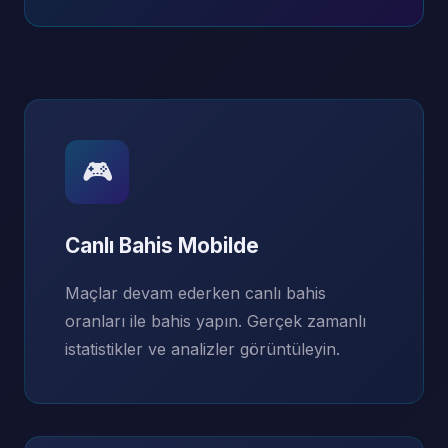
🎮
Canlı Bahis Mobilde
Maçlar devam ederken canlı bahis
oranları ile bahis yapın. Gerçek zamanlı
istatistikler ve analizler görüntüleyin.