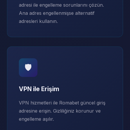
adresi ile engelleme sorunlarını çözün.
Ana adres engellenmişse alternatif
adresleri kullanın.
🛡️
VPN ile Erişim
VPN hizmetleri ile Romabet güncel giriş
adresine erişin. Gizliliğiniz korunur ve
engelleme aşılır.