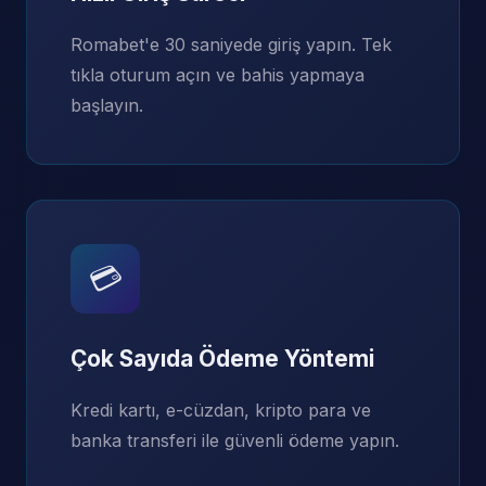
Romabet'e 30 saniyede giriş yapın. Tek
tıkla oturum açın ve bahis yapmaya
başlayın.
💳
Çok Sayıda Ödeme Yöntemi
Kredi kartı, e-cüzdan, kripto para ve
banka transferi ile güvenli ödeme yapın.