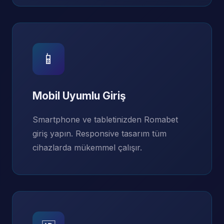
📱
Mobil Uyumlu Giriş
Smartphone ve tabletinizden Romabet
giriş yapın. Responsive tasarım tüm
cihazlarda mükemmel çalışır.