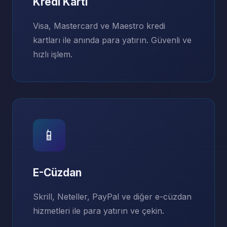
Kredi Kartı
Visa, Mastercard ve Maestro kredi
kartları ile anında para yatırın. Güvenli ve
hızlı işlem.
📱
E-Cüzdan
Skrill, Neteller, PayPal ve diğer e-cüzdan
hizmetleri ile para yatırın ve çekin.