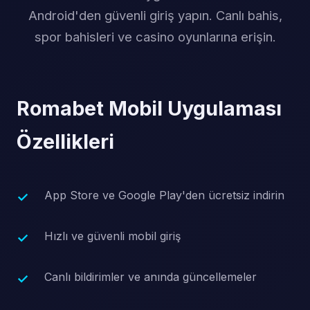
Android'den güvenli giriş yapın. Canlı bahis,
spor bahisleri ve casino oyunlarına erişin.
Romabet Mobil Uygulaması
Özellikleri
App Store ve Google Play'den ücretsiz indirin
Hızlı ve güvenli mobil giriş
Canlı bildirimler ve anında güncellemeler