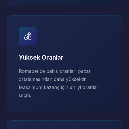
💰
Yüksek Oranlar
Romabet'de bahis oranları pazar
ortalamasından daha yüksektir.
Maksimum kazanç için en iyi oranları
seçin.