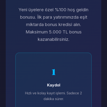
Yeni üyelere özel %100 hoş geldin
bonusu. İlk para yatırımınızda eşit
miktarda bonus kredisi alın.
Maksimum 5.000 TL bonus
kazanabilirsiniz.
1
Kaydol
Hızlı ve kolay kayıt işlemi. Sadece 2
dakika sürer.