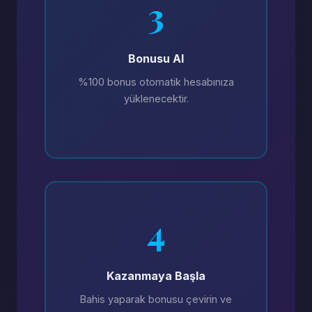
3
Bonusu Al
%100 bonus otomatik hesabınıza
yüklenecektir.
4
Kazanmaya Başla
Bahis yaparak bonusu çevirin ve