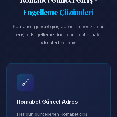
Engelleme Çözümleri
Romabet güncel giriş adresine her zaman
erişin. Engelleme durumunda alternatif
adresleri kullanın.
🔗
Romabet Güncel Adres
Her gün güncellenen Romabet giriş