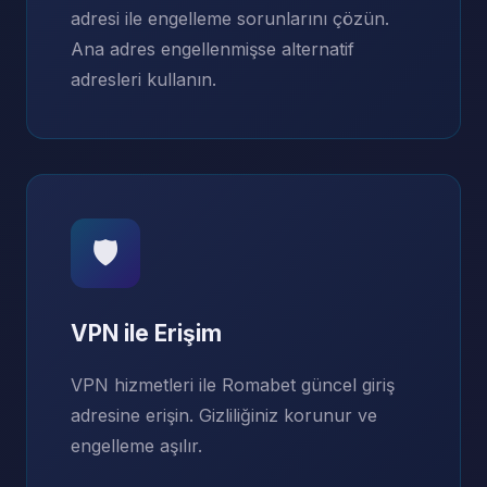
adresi ile engelleme sorunlarını çözün.
Ana adres engellenmişse alternatif
adresleri kullanın.
🛡️
VPN ile Erişim
VPN hizmetleri ile Romabet güncel giriş
adresine erişin. Gizliliğiniz korunur ve
engelleme aşılır.