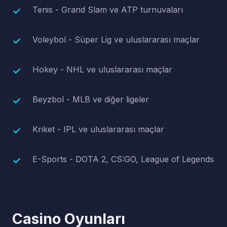
Tenis - Grand Slam ve ATP turnuvaları
Voleybol - Süper Lig ve uluslararası maçlar
Hokey - NHL ve uluslararası maçlar
Beyzbol - MLB ve diğer ligeler
Kriket - IPL ve uluslararası maçlar
E-Sports - DOTA 2, CS:GO, League of Legends
Casino Oyunları