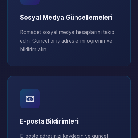
Sosyal Medya Güncellemeleri
Romabet sosyal medya hesaplarını takip
edin. Güncel giriş adreslerini öğrenin ve
bildirim alın.
📧
E-posta Bildirimleri
E-posta adresinizi kaydedin ve güncel