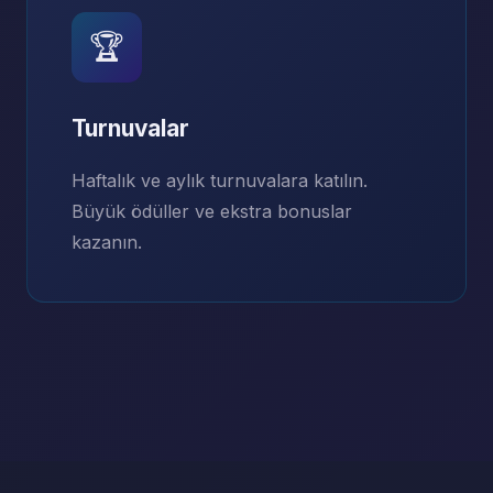
🏆
Turnuvalar
Haftalık ve aylık turnuvalara katılın.
Büyük ödüller ve ekstra bonuslar
kazanın.