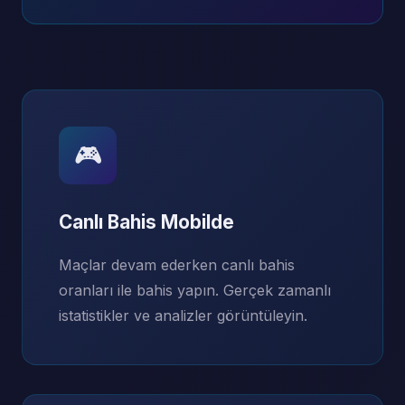
🎮
Canlı Bahis Mobilde
Maçlar devam ederken canlı bahis
oranları ile bahis yapın. Gerçek zamanlı
istatistikler ve analizler görüntüleyin.