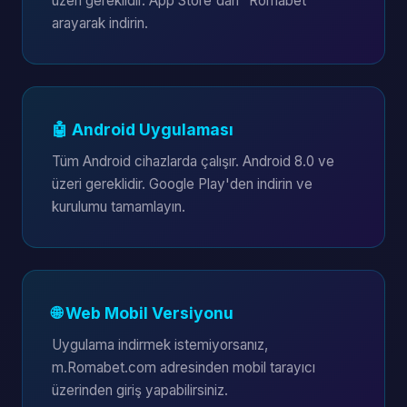
üzeri gereklidir. App Store'dan "Romabet"
arayarak indirin.
🤖 Android Uygulaması
Tüm Android cihazlarda çalışır. Android 8.0 ve
üzeri gereklidir. Google Play'den indirin ve
kurulumu tamamlayın.
🌐 Web Mobil Versiyonu
Uygulama indirmek istemiyorsanız,
m.Romabet.com adresinden mobil tarayıcı
üzerinden giriş yapabilirsiniz.