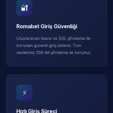
🔐
Romabet Giriş Güvenliği
Uluslararası lisans ve SSL şifreleme ile
korunan güvenli giriş sistemi. Tüm
verileriniz 256-bit şifreleme ile korunur.
⚡
Hızlı Giriş Süreci