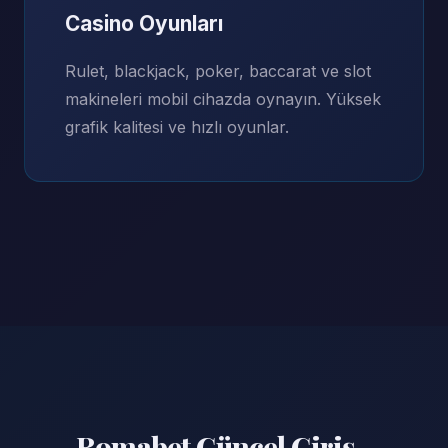
Casino Oyunları
Rulet, blackjack, poker, baccarat ve slot
makineleri mobil cihazda oynayın. Yüksek
grafik kalitesi ve hızlı oyunlar.
Romabet Güncel Giriş -