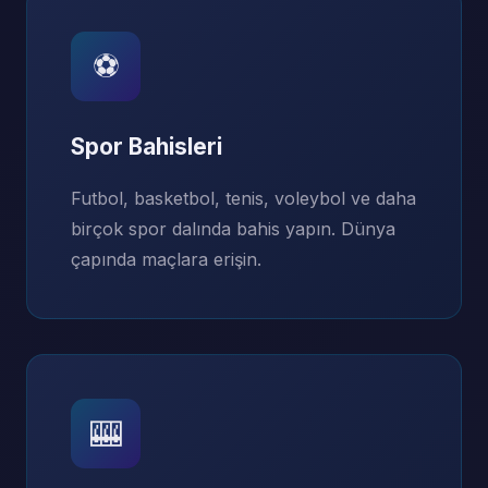
⚽
Spor Bahisleri
Futbol, basketbol, tenis, voleybol ve daha
birçok spor dalında bahis yapın. Dünya
çapında maçlara erişin.
🎰