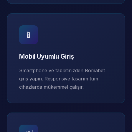
📱
Mobil Uyumlu Giriş
Smartphone ve tabletinizden Romabet
giriş yapın. Responsive tasarım tüm
cihazlarda mükemmel çalışır.