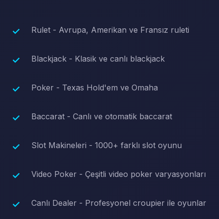
Rulet - Avrupa, Amerikan ve Fransız ruleti
Blackjack - Klasik ve canlı blackjack
Poker - Texas Hold'em ve Omaha
Baccarat - Canlı ve otomatik baccarat
Slot Makineleri - 1000+ farklı slot oyunu
Video Poker - Çeşitli video poker varyasyonları
Canlı Dealer - Profesyonel croupier ile oyunlar