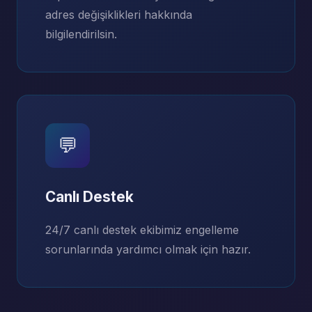
adres değişiklikleri hakkında
bilgilendirilsin.
💬
Canlı Destek
24/7 canlı destek ekibimiz engelleme
sorunlarında yardımcı olmak için hazır.