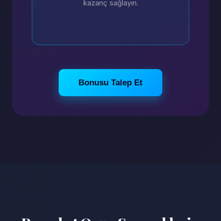
kazanç sağlayın.
Bonusu Talep Et