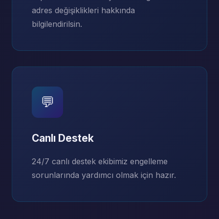
adres değişiklikleri hakkında
bilgilendirilsin.
💬
Canlı Destek
24/7 canlı destek ekibimiz engelleme
sorunlarında yardımcı olmak için hazır.