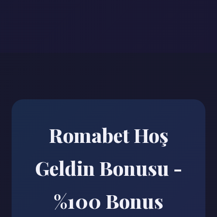
Romabet Hoş
Geldin Bonusu -
%100 Bonus