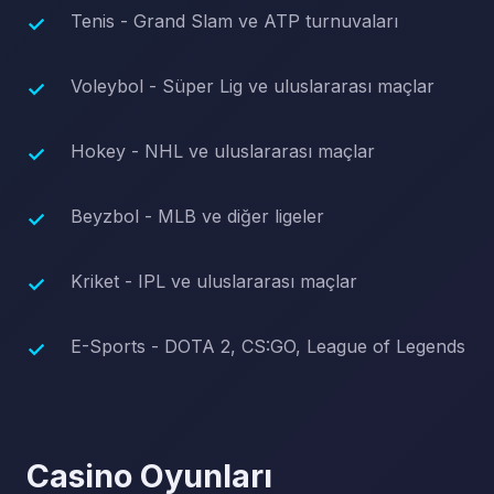
Tenis - Grand Slam ve ATP turnuvaları
Voleybol - Süper Lig ve uluslararası maçlar
Hokey - NHL ve uluslararası maçlar
Beyzbol - MLB ve diğer ligeler
Kriket - IPL ve uluslararası maçlar
E-Sports - DOTA 2, CS:GO, League of Legends
Casino Oyunları