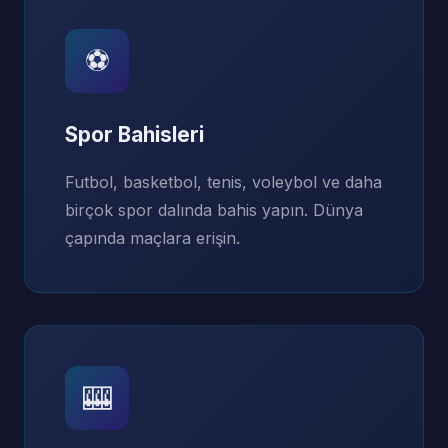
⚽
Spor Bahisleri
Futbol, basketbol, tenis, voleybol ve daha
birçok spor dalında bahis yapın. Dünya
çapında maçlara erişin.
🎰