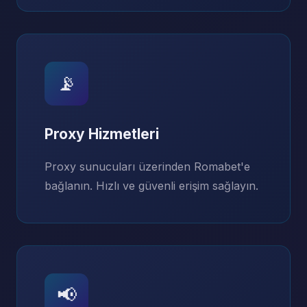
📡
Proxy Hizmetleri
Proxy sunucuları üzerinden Romabet'e
bağlanın. Hızlı ve güvenli erişim sağlayın.
📢