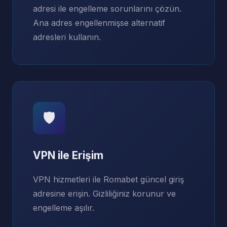
adresi ile engelleme sorunlarını çözün.
Ana adres engellenmişse alternatif
adresleri kullanın.
🛡️
VPN ile Erişim
VPN hizmetleri ile Romabet güncel giriş
adresine erişin. Gizliliğiniz korunur ve
engelleme aşılır.