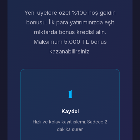
Yeni üyelere özel %100 hoş geldin
bonusu. İlk para yatırımınızda eşit
miktarda bonus kredisi alın.
Maksimum 5.000 TL bonus
kazanabilirsiniz.
1
Kaydol
Hızlı ve kolay kayıt işlemi. Sadece 2
dakika sürer.