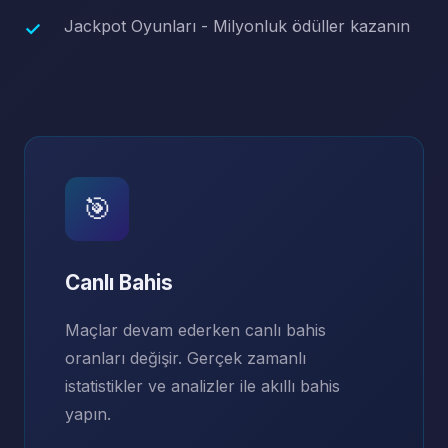
Jackpot Oyunları - Milyonluk ödüller kazanın
🎯
Canlı Bahis
Maçlar devam ederken canlı bahis
oranları değişir. Gerçek zamanlı
istatistikler ve analizler ile akıllı bahis
yapın.