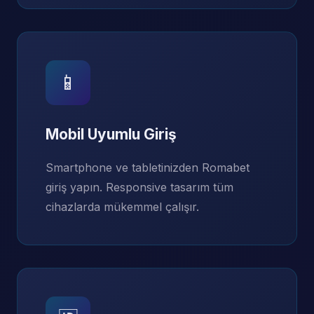
📱
Mobil Uyumlu Giriş
Smartphone ve tabletinizden Romabet
giriş yapın. Responsive tasarım tüm
cihazlarda mükemmel çalışır.