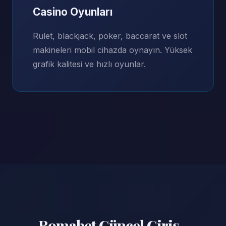
Casino Oyunları
Rulet, blackjack, poker, baccarat ve slot
makineleri mobil cihazda oynayın. Yüksek
grafik kalitesi ve hızlı oyunlar.
Romabet Güncel Giriş -