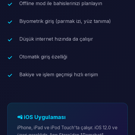
Offline mod ile bahislerinizi planlayın
Biyometrik giriş (parmak izi, yüz tanıma)
Düşük internet hızında da çalışır
Otomatik giriş özelliği
Bakiye ve işlem geçmişi hızlı erişim
📲 iOS Uygulaması
iPhone, iPad ve iPod Touch'ta çalışır. iOS 12.0 ve