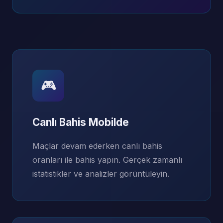
🎮
Canlı Bahis Mobilde
Maçlar devam ederken canlı bahis
oranları ile bahis yapın. Gerçek zamanlı
istatistikler ve analizler görüntüleyin.