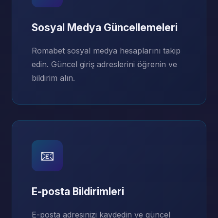
Sosyal Medya Güncellemeleri
Romabet sosyal medya hesaplarını takip
edin. Güncel giriş adreslerini öğrenin ve
bildirim alın.
📧
E-posta Bildirimleri
E-posta adresinizi kaydedin ve güncel