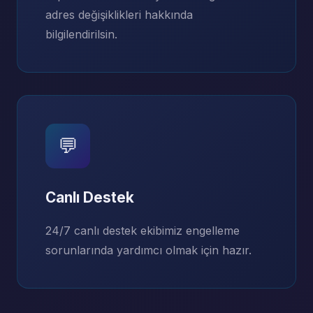
adres değişiklikleri hakkında
bilgilendirilsin.
💬
Canlı Destek
24/7 canlı destek ekibimiz engelleme
sorunlarında yardımcı olmak için hazır.