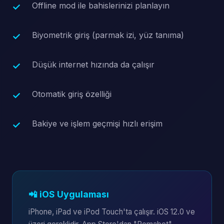
Offline mod ile bahislerinizi planlayın
Biyometrik giriş (parmak izi, yüz tanıma)
Düşük internet hızında da çalışır
Otomatik giriş özelliği
Bakiye ve işlem geçmişi hızlı erişim
📲 iOS Uygulaması
iPhone, iPad ve iPod Touch'ta çalışır. iOS 12.0 ve