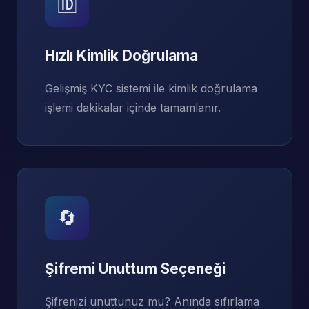
🆔
Hızlı Kimlik Doğrulama
Gelişmiş KYC sistemi ile kimlik doğrulama
işlemi dakikalar içinde tamamlanır.
🔄
Şifremi Unuttum Seçeneği
Şifrenizi unuttunuz mu? Anında sıfırlama