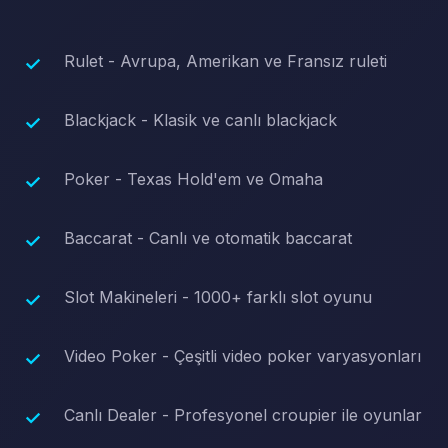
Rulet - Avrupa, Amerikan ve Fransız ruleti
Blackjack - Klasik ve canlı blackjack
Poker - Texas Hold'em ve Omaha
Baccarat - Canlı ve otomatik baccarat
Slot Makineleri - 1000+ farklı slot oyunu
Video Poker - Çeşitli video poker varyasyonları
Canlı Dealer - Profesyonel croupier ile oyunlar