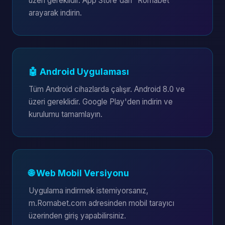
üzeri gereklidir. App Store'dan "Romabet"
arayarak indirin.
🤖 Android Uygulaması
Tüm Android cihazlarda çalışır. Android 8.0 ve
üzeri gereklidir. Google Play'den indirin ve
kurulumu tamamlayın.
🌐 Web Mobil Versiyonu
Uygulama indirmek istemiyorsanız,
m.Romabet.com adresinden mobil tarayıcı
üzerinden giriş yapabilirsiniz.