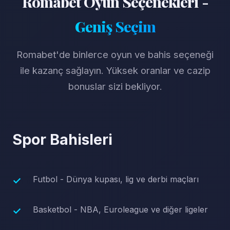
Romabet Oyun Seçenekleri -
Geniş Seçim
Romabet'de binlerce oyun ve bahis seçeneği
ile kazanç sağlayın. Yüksek oranlar ve cazip
bonuslar sizi bekliyor.
Spor Bahisleri
Futbol - Dünya kupası, lig ve derbi maçları
Basketbol - NBA, Euroleague ve diğer ligeler