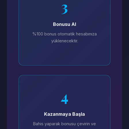
3
Bonusu Al
%100 bonus otomatik hesabınıza
yüklenecektir.
4
Kazanmaya Başla
Bahis yaparak bonusu çevirin ve