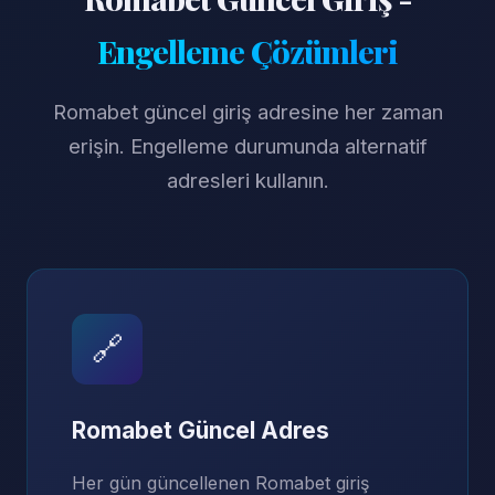
Engelleme Çözümleri
Romabet güncel giriş adresine her zaman
erişin. Engelleme durumunda alternatif
adresleri kullanın.
🔗
Romabet Güncel Adres
Her gün güncellenen Romabet giriş