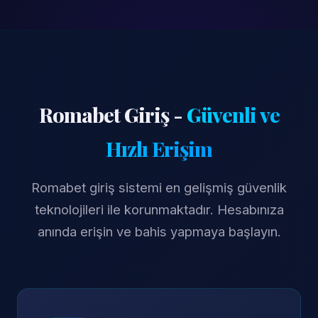
Romabet Giriş -
Güvenli ve
Hızlı Erişim
Romabet giriş sistemi en gelişmiş güvenlik
teknolojileri ile korunmaktadır. Hesabınıza
anında erişin ve bahis yapmaya başlayın.