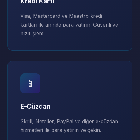
Kredi Kartı
Visa, Mastercard ve Maestro kredi
kartları ile anında para yatırın. Güvenli ve
hızlı işlem.
📱
E-Cüzdan
Skrill, Neteller, PayPal ve diğer e-cüzdan
hizmetleri ile para yatırın ve çekin.