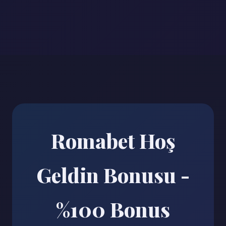
Romabet Hoş
Geldin Bonusu -
%100 Bonus