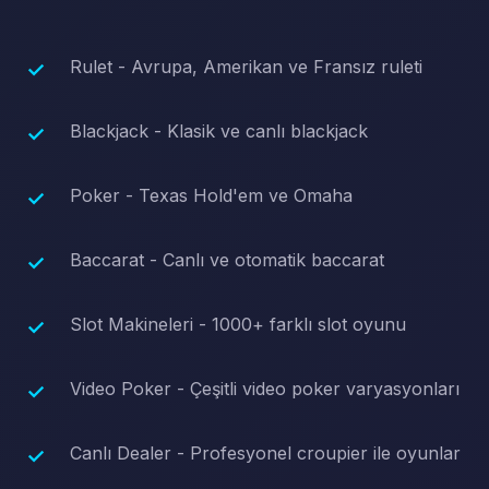
Rulet - Avrupa, Amerikan ve Fransız ruleti
Blackjack - Klasik ve canlı blackjack
Poker - Texas Hold'em ve Omaha
Baccarat - Canlı ve otomatik baccarat
Slot Makineleri - 1000+ farklı slot oyunu
Video Poker - Çeşitli video poker varyasyonları
Canlı Dealer - Profesyonel croupier ile oyunlar