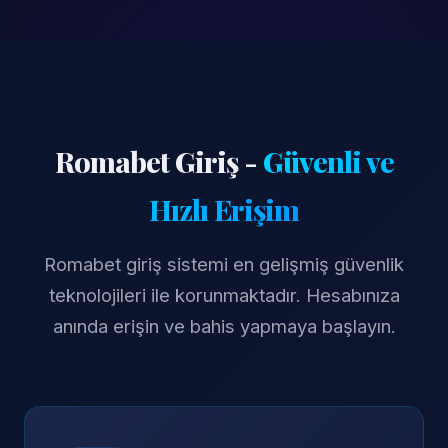
Romabet Giriş -
Güvenli ve
Hızlı Erişim
Romabet giriş sistemi en gelişmiş güvenlik
teknolojileri ile korunmaktadır. Hesabınıza
anında erişin ve bahis yapmaya başlayın.