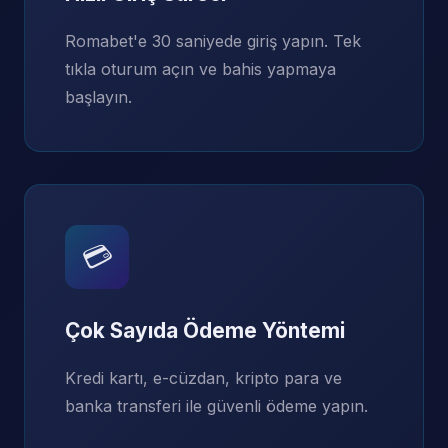
Romabet'e 30 saniyede giriş yapın. Tek
tıkla oturum açın ve bahis yapmaya
başlayın.
💳
Çok Sayıda Ödeme Yöntemi
Kredi kartı, e-cüzdan, kripto para ve
banka transferi ile güvenli ödeme yapın.