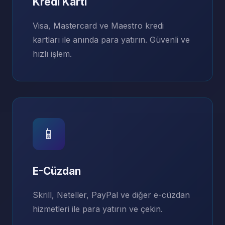
Kredi Kartı
Visa, Mastercard ve Maestro kredi
kartları ile anında para yatırın. Güvenli ve
hızlı işlem.
📱
E-Cüzdan
Skrill, Neteller, PayPal ve diğer e-cüzdan
hizmetleri ile para yatırın ve çekin.