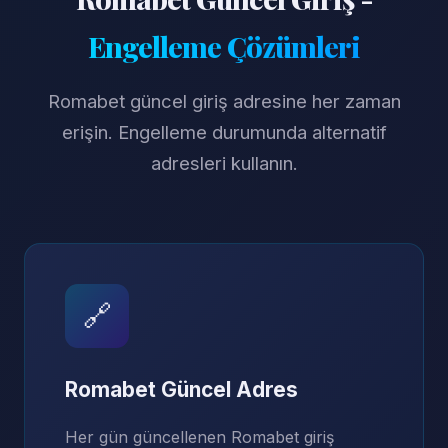
Engelleme Çözümleri
Romabet güncel giriş adresine her zaman
erişin. Engelleme durumunda alternatif
adresleri kullanın.
🔗
Romabet Güncel Adres
Her gün güncellenen Romabet giriş