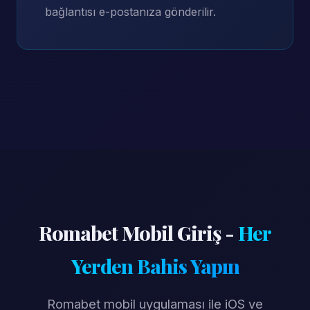
bağlantısı e-postanıza gönderilir.
Romabet Mobil Giriş -
Her
Yerden Bahis Yapın
Romabet mobil uygulaması ile iOS ve