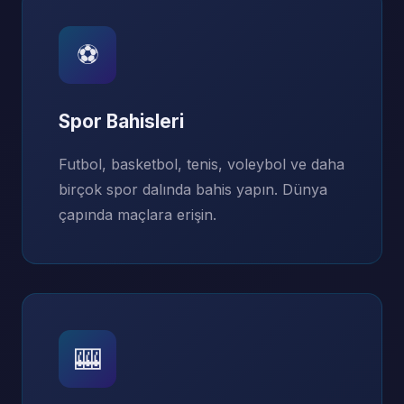
⚽
Spor Bahisleri
Futbol, basketbol, tenis, voleybol ve daha
birçok spor dalında bahis yapın. Dünya
çapında maçlara erişin.
🎰