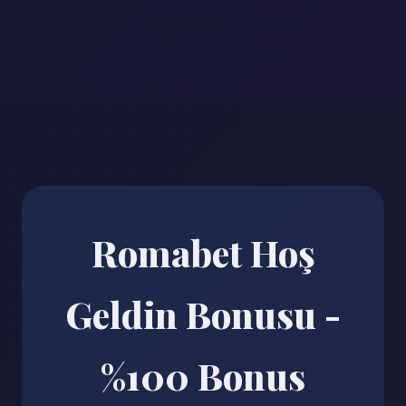
Romabet Hoş
Geldin Bonusu -
%100 Bonus