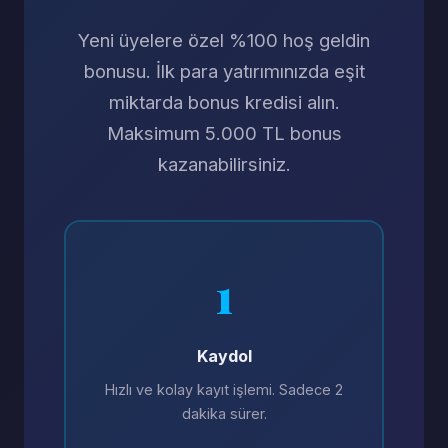
Yeni üyelere özel %100 hoş geldin
bonusu. İlk para yatırımınızda eşit
miktarda bonus kredisi alın.
Maksimum 5.000 TL bonus
kazanabilirsiniz.
1
Kaydol
Hızlı ve kolay kayıt işlemi. Sadece 2
dakika sürer.