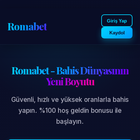
Giriş Yap
Romabet
Kaydol
Romabet - Bahis Dünyasının
Yeni Boyutu
Güvenli, hızlı ve yüksek oranlarla bahis
yapın. %100 hoş geldin bonusu ile
başlayın.