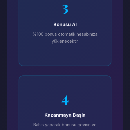
3
Bonusu Al
%100 bonus otomatik hesabınıza
yüklenecektir.
4
Kazanmaya Başla
Bahis yaparak bonusu çevirin ve