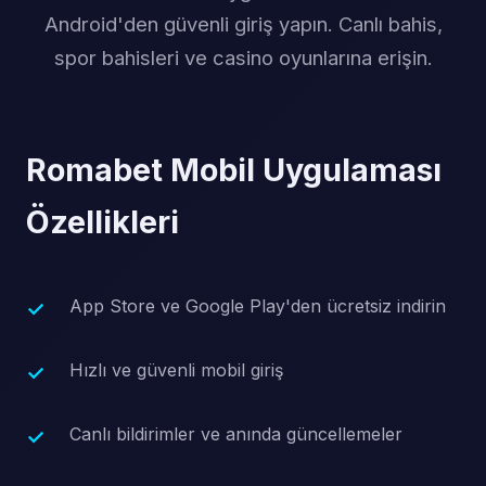
Android'den güvenli giriş yapın. Canlı bahis,
spor bahisleri ve casino oyunlarına erişin.
Romabet Mobil Uygulaması
Özellikleri
App Store ve Google Play'den ücretsiz indirin
Hızlı ve güvenli mobil giriş
Canlı bildirimler ve anında güncellemeler