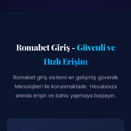
Romabet Giriş -
Güvenli ve
Hızlı Erişim
Romabet giriş sistemi en gelişmiş güvenlik
teknolojileri ile korunmaktadır. Hesabınıza
anında erişin ve bahis yapmaya başlayın.