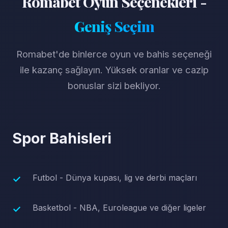
Romabet Oyun Seçenekleri -
Geniş Seçim
Romabet'de binlerce oyun ve bahis seçeneği
ile kazanç sağlayın. Yüksek oranlar ve cazip
bonuslar sizi bekliyor.
Spor Bahisleri
Futbol - Dünya kupası, lig ve derbi maçları
Basketbol - NBA, Euroleague ve diğer ligeler