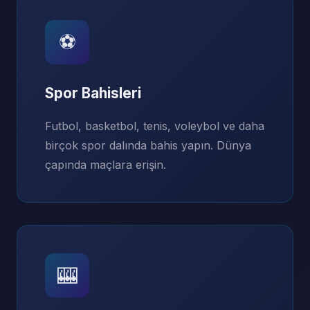
⚽
Spor Bahisleri
Futbol, basketbol, tenis, voleybol ve daha
birçok spor dalında bahis yapın. Dünya
çapında maçlara erişin.
🎰