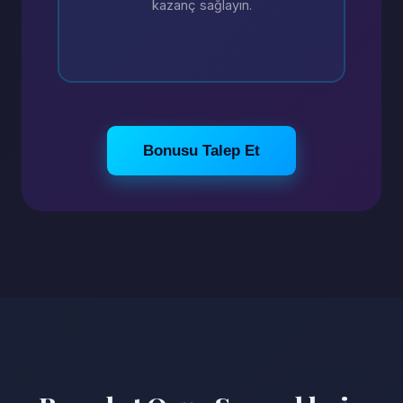
kazanç sağlayın.
Bonusu Talep Et