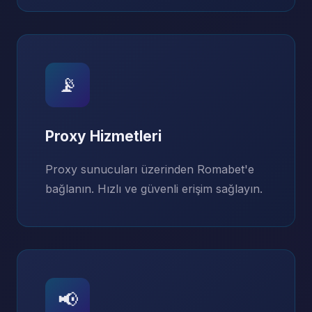
📡
Proxy Hizmetleri
Proxy sunucuları üzerinden Romabet'e
bağlanın. Hızlı ve güvenli erişim sağlayın.
📢