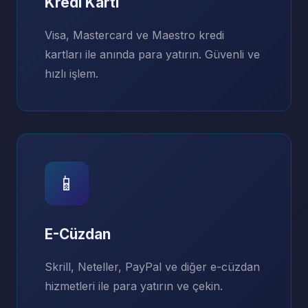
Kredi Kartı
Visa, Mastercard ve Maestro kredi
kartları ile anında para yatırın. Güvenli ve
hızlı işlem.
📱
E-Cüzdan
Skrill, Neteller, PayPal ve diğer e-cüzdan
hizmetleri ile para yatırın ve çekin.