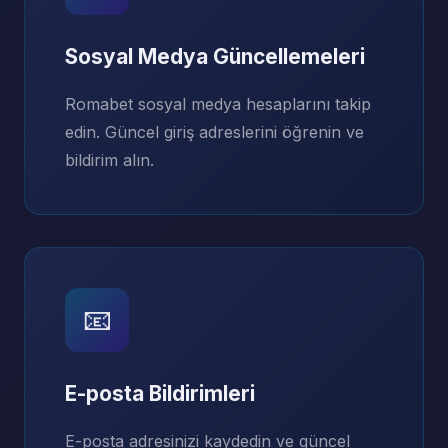
Sosyal Medya Güncellemeleri
Romabet sosyal medya hesaplarını takip
edin. Güncel giriş adreslerini öğrenin ve
bildirim alın.
📧
E-posta Bildirimleri
E-posta adresinizi kaydedin ve güncel