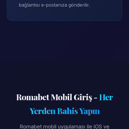
bağlantısı e-postanıza gönderilir.
Romabet Mobil Giriş -
Her
Yerden Bahis Yapın
Romabet mobil uygulaması ile iOS ve