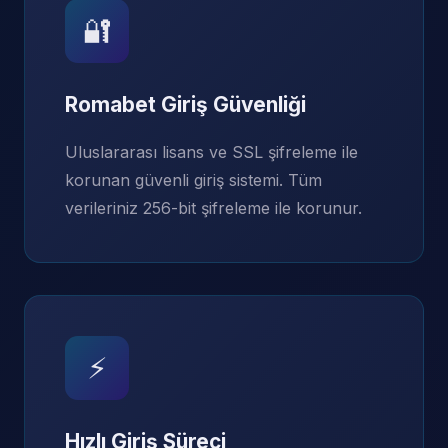
🔐
Romabet Giriş Güvenliği
Uluslararası lisans ve SSL şifreleme ile
korunan güvenli giriş sistemi. Tüm
verileriniz 256-bit şifreleme ile korunur.
⚡
Hızlı Giriş Süreci