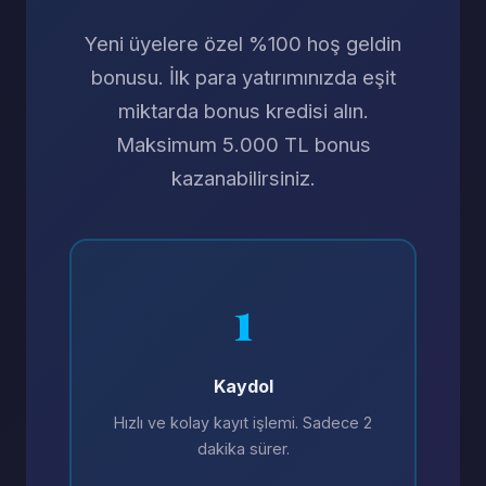
Yeni üyelere özel %100 hoş geldin
bonusu. İlk para yatırımınızda eşit
miktarda bonus kredisi alın.
Maksimum 5.000 TL bonus
kazanabilirsiniz.
1
Kaydol
Hızlı ve kolay kayıt işlemi. Sadece 2
dakika sürer.