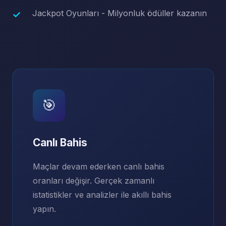
Jackpot Oyunları - Milyonluk ödüller kazanın
🎯
Canlı Bahis
Maçlar devam ederken canlı bahis
oranları değişir. Gerçek zamanlı
istatistikler ve analizler ile akıllı bahis
yapın.