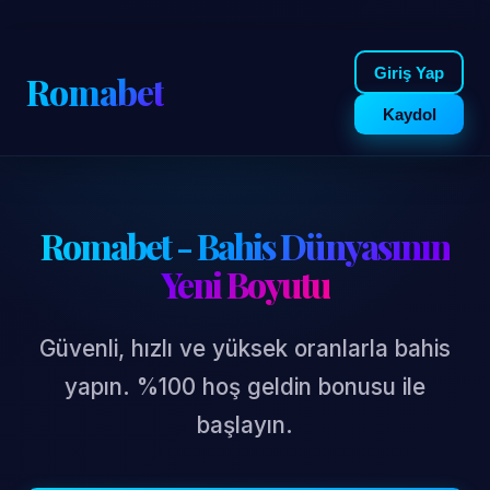
Giriş Yap
Romabet
Kaydol
Romabet - Bahis Dünyasının
Yeni Boyutu
Güvenli, hızlı ve yüksek oranlarla bahis
yapın. %100 hoş geldin bonusu ile
başlayın.