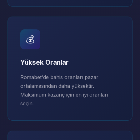
💰
Yüksek Oranlar
Romabet'de bahis oranları pazar
ortalamasından daha yüksektir.
Maksimum kazanç için en iyi oranları
seçin.