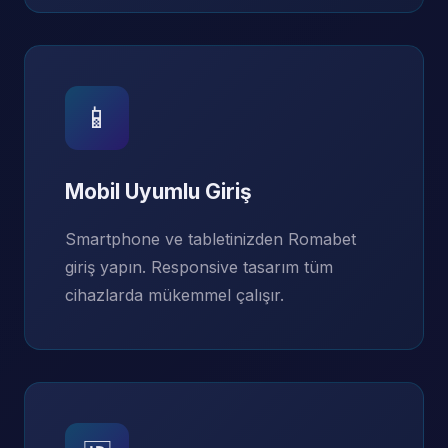
📱
Mobil Uyumlu Giriş
Smartphone ve tabletinizden Romabet
giriş yapın. Responsive tasarım tüm
cihazlarda mükemmel çalışır.