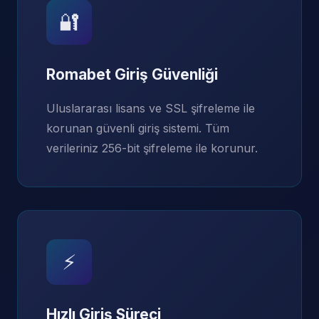
🔐
Romabet Giriş Güvenliği
Uluslararası lisans ve SSL şifreleme ile
korunan güvenli giriş sistemi. Tüm
verileriniz 256-bit şifreleme ile korunur.
⚡
Hızlı Giriş Süreci