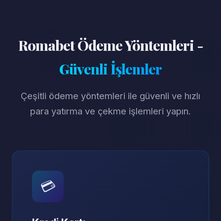
Romabet Ödeme Yöntemleri -
Güvenli İşlemler
Çeşitli ödeme yöntemleri ile güvenli ve hızlı
para yatırma ve çekme işlemleri yapın.
💳