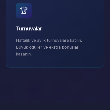
🏆
Turnuvalar
Haftalık ve aylık turnuvalara katılın.
Büyük ödüller ve ekstra bonuslar
kazanın.