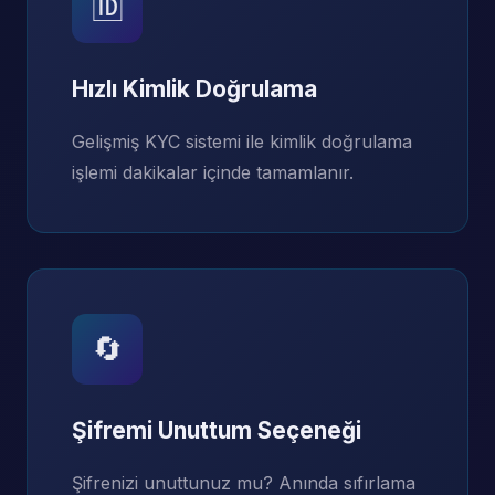
🆔
Hızlı Kimlik Doğrulama
Gelişmiş KYC sistemi ile kimlik doğrulama
işlemi dakikalar içinde tamamlanır.
🔄
Şifremi Unuttum Seçeneği
Şifrenizi unuttunuz mu? Anında sıfırlama