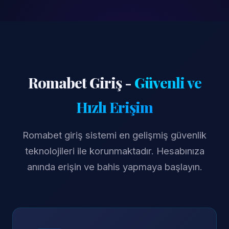
Romabet Giriş -
Güvenli ve
Hızlı Erişim
Romabet giriş sistemi en gelişmiş güvenlik
teknolojileri ile korunmaktadır. Hesabınıza
anında erişin ve bahis yapmaya başlayın.