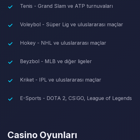
Tenis - Grand Slam ve ATP turnuvaları
Voleybol - Süper Lig ve uluslararası maçlar
Hokey - NHL ve uluslararası maçlar
Beyzbol - MLB ve diğer ligeler
Kriket - IPL ve uluslararası maçlar
E-Sports - DOTA 2, CS:GO, League of Legends
Casino Oyunları