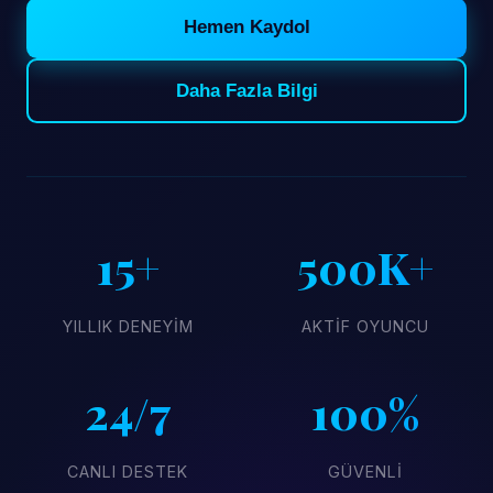
Hemen Kaydol
Daha Fazla Bilgi
15+
500K+
YILLIK DENEYIM
AKTIF OYUNCU
24/7
100%
CANLI DESTEK
GÜVENLI