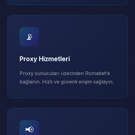
📡
Proxy Hizmetleri
Proxy sunucuları üzerinden Romabet'e
bağlanın. Hızlı ve güvenli erişim sağlayın.
📢