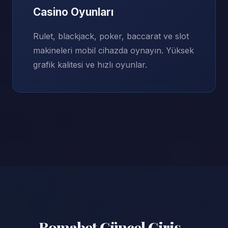
Casino Oyunları
Rulet, blackjack, poker, baccarat ve slot
makineleri mobil cihazda oynayın. Yüksek
grafik kalitesi ve hızlı oyunlar.
Romabet Güncel Giriş -