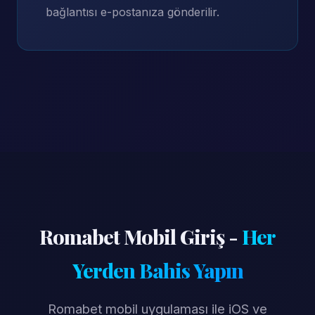
bağlantısı e-postanıza gönderilir.
Romabet Mobil Giriş -
Her
Yerden Bahis Yapın
Romabet mobil uygulaması ile iOS ve