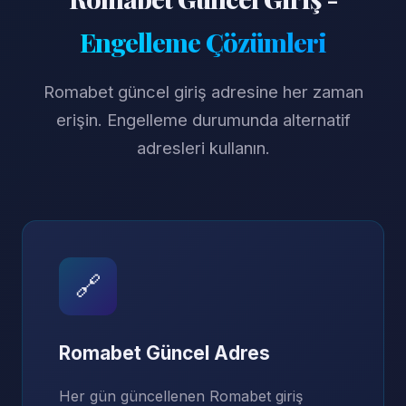
Engelleme Çözümleri
Romabet güncel giriş adresine her zaman
erişin. Engelleme durumunda alternatif
adresleri kullanın.
🔗
Romabet Güncel Adres
Her gün güncellenen Romabet giriş