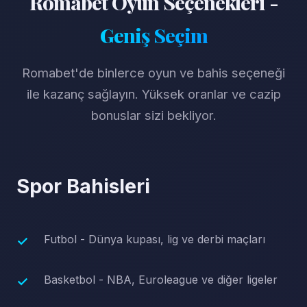
Romabet Oyun Seçenekleri -
Geniş Seçim
Romabet'de binlerce oyun ve bahis seçeneği
ile kazanç sağlayın. Yüksek oranlar ve cazip
bonuslar sizi bekliyor.
Spor Bahisleri
Futbol - Dünya kupası, lig ve derbi maçları
Basketbol - NBA, Euroleague ve diğer ligeler