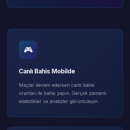
🎮
Canlı Bahis Mobilde
Maçlar devam ederken canlı bahis
oranları ile bahis yapın. Gerçek zamanlı
istatistikler ve analizler görüntüleyin.