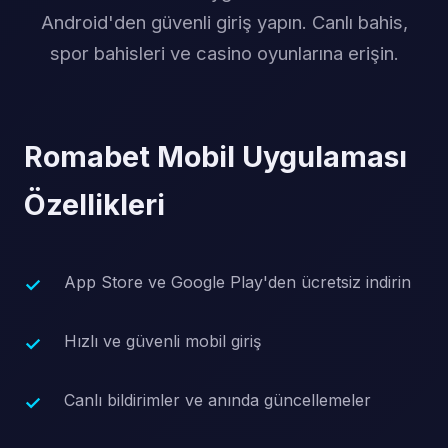
Android'den güvenli giriş yapın. Canlı bahis,
spor bahisleri ve casino oyunlarına erişin.
Romabet Mobil Uygulaması
Özellikleri
App Store ve Google Play'den ücretsiz indirin
Hızlı ve güvenli mobil giriş
Canlı bildirimler ve anında güncellemeler