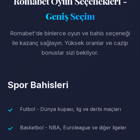
Romabet Oyun Seçenekleri -
Geniş Seçim
Romabet'de binlerce oyun ve bahis seçeneği
ile kazanç sağlayın. Yüksek oranlar ve cazip
bonuslar sizi bekliyor.
Spor Bahisleri
Futbol - Dünya kupası, lig ve derbi maçları
Basketbol - NBA, Euroleague ve diğer ligeler