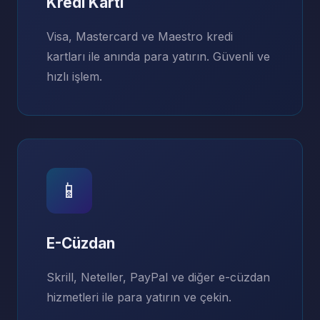
Kredi Kartı
Visa, Mastercard ve Maestro kredi
kartları ile anında para yatırın. Güvenli ve
hızlı işlem.
📱
E-Cüzdan
Skrill, Neteller, PayPal ve diğer e-cüzdan
hizmetleri ile para yatırın ve çekin.