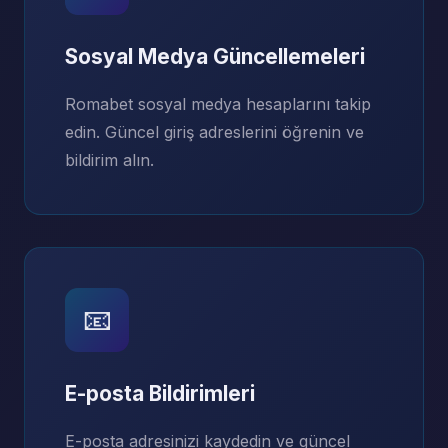
Sosyal Medya Güncellemeleri
Romabet sosyal medya hesaplarını takip
edin. Güncel giriş adreslerini öğrenin ve
bildirim alın.
📧
E-posta Bildirimleri
E-posta adresinizi kaydedin ve güncel