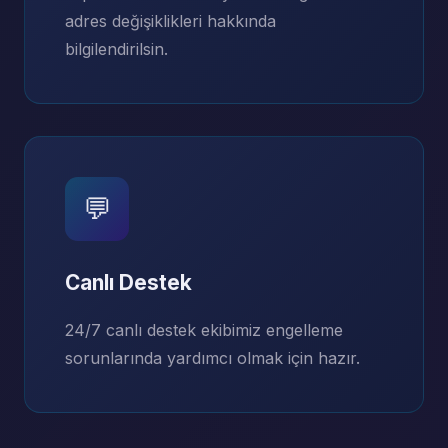
adres değişiklikleri hakkında
bilgilendirilsin.
💬
Canlı Destek
24/7 canlı destek ekibimiz engelleme
sorunlarında yardımcı olmak için hazır.