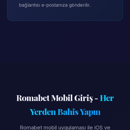
bağlantısı e-postanıza gönderilir.
Romabet Mobil Giriş -
Her
Yerden Bahis Yapın
Romabet mobil uygulaması ile iOS ve