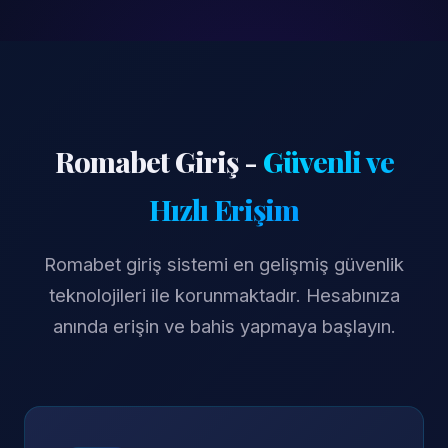
Romabet Giriş -
Güvenli ve
Hızlı Erişim
Romabet giriş sistemi en gelişmiş güvenlik
teknolojileri ile korunmaktadır. Hesabınıza
anında erişin ve bahis yapmaya başlayın.