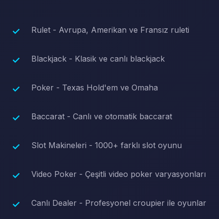
Rulet - Avrupa, Amerikan ve Fransız ruleti
Blackjack - Klasik ve canlı blackjack
Poker - Texas Hold'em ve Omaha
Baccarat - Canlı ve otomatik baccarat
Slot Makineleri - 1000+ farklı slot oyunu
Video Poker - Çeşitli video poker varyasyonları
Canlı Dealer - Profesyonel croupier ile oyunlar