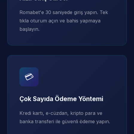
Romabet'e 30 saniyede giriş yapın. Tek
tıkla oturum açın ve bahis yapmaya
başlayın.
💳
Çok Sayıda Ödeme Yöntemi
Kredi kartı, e-cüzdan, kripto para ve
banka transferi ile güvenli ödeme yapın.