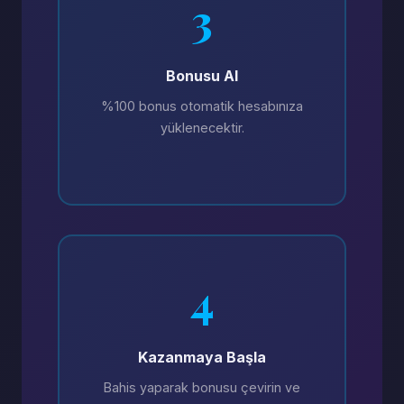
3
Bonusu Al
%100 bonus otomatik hesabınıza
yüklenecektir.
4
Kazanmaya Başla
Bahis yaparak bonusu çevirin ve