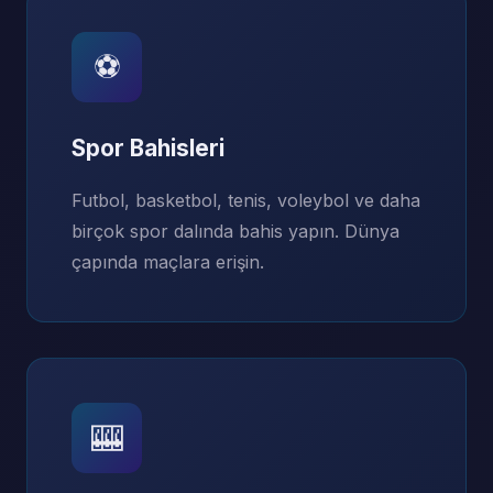
⚽
Spor Bahisleri
Futbol, basketbol, tenis, voleybol ve daha
birçok spor dalında bahis yapın. Dünya
çapında maçlara erişin.
🎰