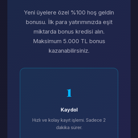
Yeni üyelere özel %100 hoş geldin
bonusu. İlk para yatırımınızda eşit
miktarda bonus kredisi alın.
Maksimum 5.000 TL bonus
kazanabilirsiniz.
1
Kaydol
Hızlı ve kolay kayıt işlemi. Sadece 2
dakika sürer.