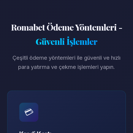
Romabet Ödeme Yöntemleri -
Güvenli İşlemler
Çeşitli ödeme yöntemleri ile güvenli ve hızlı
para yatırma ve çekme işlemleri yapın.
💳