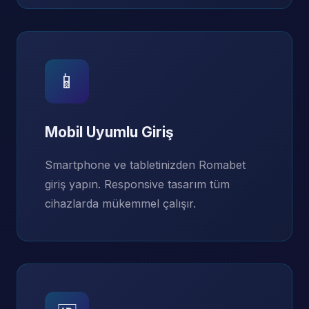
📱
Mobil Uyumlu Giriş
Smartphone ve tabletinizden Romabet
giriş yapın. Responsive tasarım tüm
cihazlarda mükemmel çalışır.