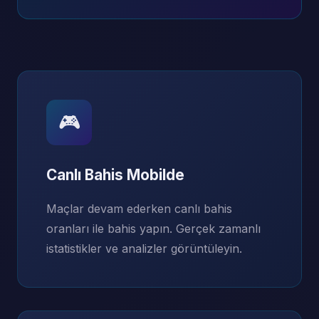
🎮
Canlı Bahis Mobilde
Maçlar devam ederken canlı bahis
oranları ile bahis yapın. Gerçek zamanlı
istatistikler ve analizler görüntüleyin.