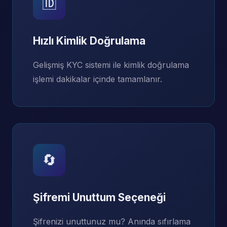
🆔
Hızlı Kimlik Doğrulama
Gelişmiş KYC sistemi ile kimlik doğrulama
işlemi dakikalar içinde tamamlanır.
🔄
Şifremi Unuttum Seçeneği
Şifrenizi unuttunuz mu? Anında sıfırlama