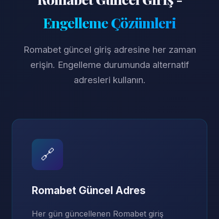
Engelleme Çözümleri
Romabet güncel giriş adresine her zaman
erişin. Engelleme durumunda alternatif
adresleri kullanın.
🔗
Romabet Güncel Adres
Her gün güncellenen Romabet giriş