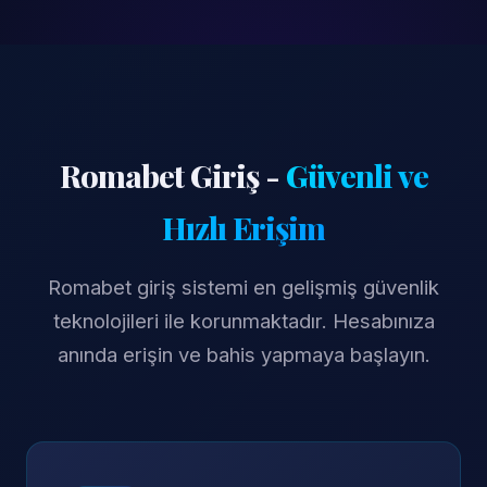
Romabet Giriş -
Güvenli ve
Hızlı Erişim
Romabet giriş sistemi en gelişmiş güvenlik
teknolojileri ile korunmaktadır. Hesabınıza
anında erişin ve bahis yapmaya başlayın.