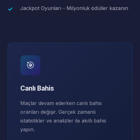
Jackpot Oyunları - Milyonluk ödüller kazanın
🎯
Canlı Bahis
Maçlar devam ederken canlı bahis
oranları değişir. Gerçek zamanlı
istatistikler ve analizler ile akıllı bahis
yapın.