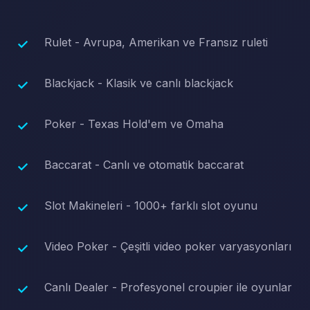
Rulet - Avrupa, Amerikan ve Fransız ruleti
Blackjack - Klasik ve canlı blackjack
Poker - Texas Hold'em ve Omaha
Baccarat - Canlı ve otomatik baccarat
Slot Makineleri - 1000+ farklı slot oyunu
Video Poker - Çeşitli video poker varyasyonları
Canlı Dealer - Profesyonel croupier ile oyunlar