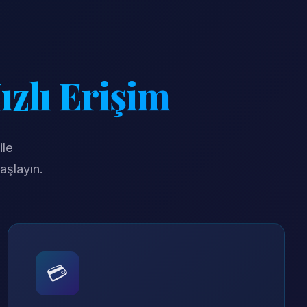
ızlı Erişim
ile
aşlayın.
💳