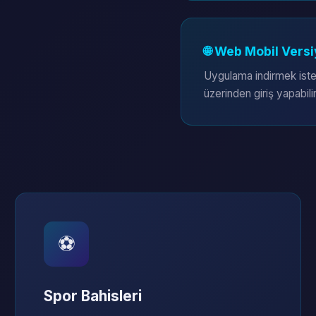
🌐 Web Mobil Vers
Uygulama indirmek ist
üzerinden giriş yapabilir
⚽
Spor Bahisleri