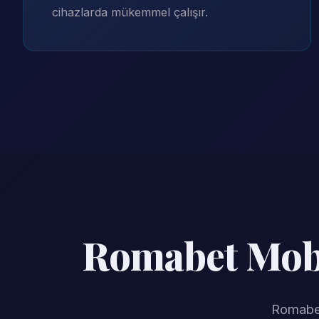
cihazlarda mükemmel çalışır.
Romabet Mobi
Romabet