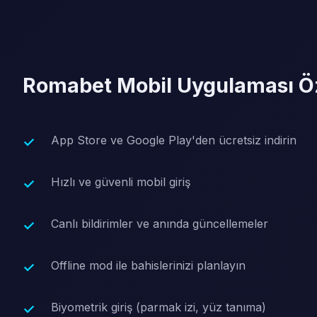
Romabet Mobil Uygulaması Öze
App Store ve Google Play'den ücretsiz indirin
Hızlı ve güvenli mobil giriş
Canlı bildirimler ve anında güncellemeler
Offline mod ile bahislerinizi planlayın
Biyometrik giriş (parmak izi, yüz tanıma)