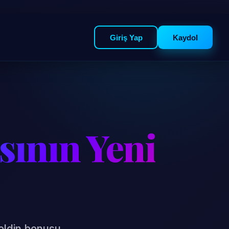
Giriş Yap
Kaydol
ının Yeni
geldin bonusu