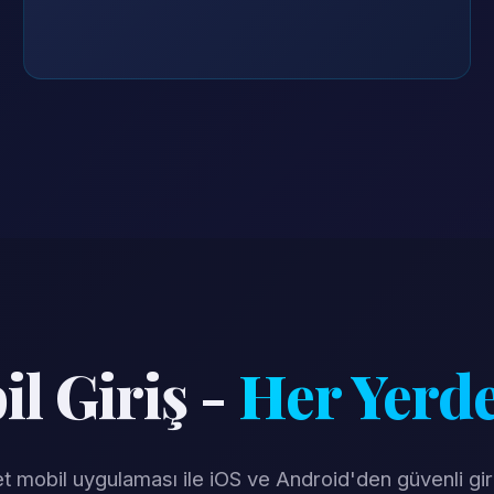
l Giriş -
Her Yerde
 mobil uygulaması ile iOS ve Android'den güvenli giri