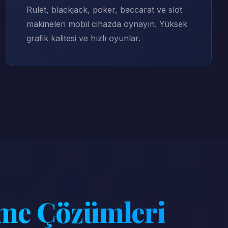
Rulet, blackjack, poker, baccarat ve slot
makineleri mobil cihazda oynayın. Yüksek
grafik kalitesi ve hızlı oyunlar.
me Çözümleri