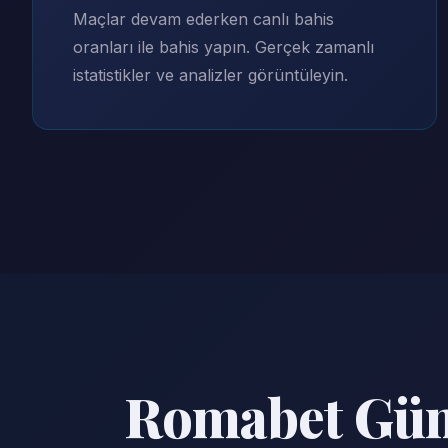
Maçlar devam ederken canlı bahis
oranları ile bahis yapın. Gerçek zamanlı
istatistikler ve analizler görüntüleyin.
Romabet Günc