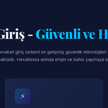
iriş -
Güvenli ve H
mabet giriş sistemi en gelişmiş güvenlik teknolojileri 
ktadır. Hesabınıza anında erişin ve bahis yapmaya b
⚡