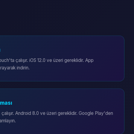
.
ı
ch'ta çalışır. iOS 12.0 ve üzeri gereklidir. App
ayarak indirin.
aması
çalışır. Android 8.0 ve üzeri gereklidir. Google Play'den
amlayın.