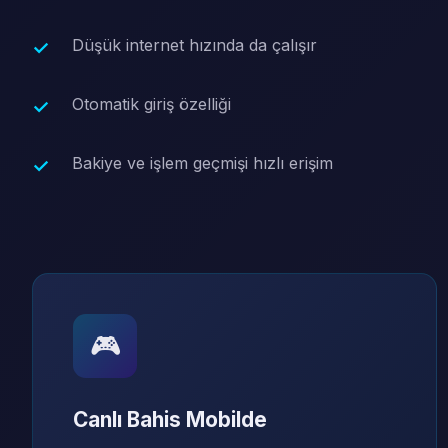
Düşük internet hızında da çalışır
Otomatik giriş özelliği
Bakiye ve işlem geçmişi hızlı erişim
🎮
Canlı Bahis Mobilde