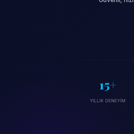
15+
YILLIK DENEYIM