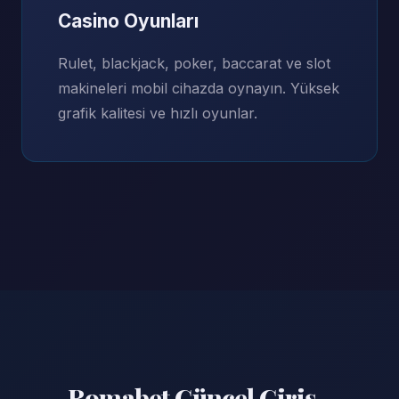
Casino Oyunları
Rulet, blackjack, poker, baccarat ve slot
makineleri mobil cihazda oynayın. Yüksek
grafik kalitesi ve hızlı oyunlar.
Romabet Güncel Giriş -