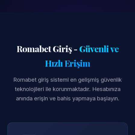
Romabet Giriş -
Güvenli ve
Hızlı Erişim
Romabet giriş sistemi en gelişmiş güvenlik
teknolojileri ile korunmaktadır. Hesabınıza
anında erişin ve bahis yapmaya başlayın.