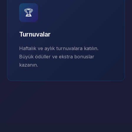
🏆
Turnuvalar
Haftalık ve aylık turnuvalara katılın.
Büyük ödüller ve ekstra bonuslar
kazanın.