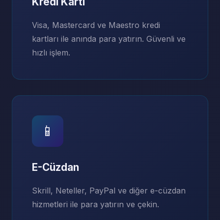
Kredi Kartı
Visa, Mastercard ve Maestro kredi
kartları ile anında para yatırın. Güvenli ve
hızlı işlem.
📱
E-Cüzdan
Skrill, Neteller, PayPal ve diğer e-cüzdan
hizmetleri ile para yatırın ve çekin.