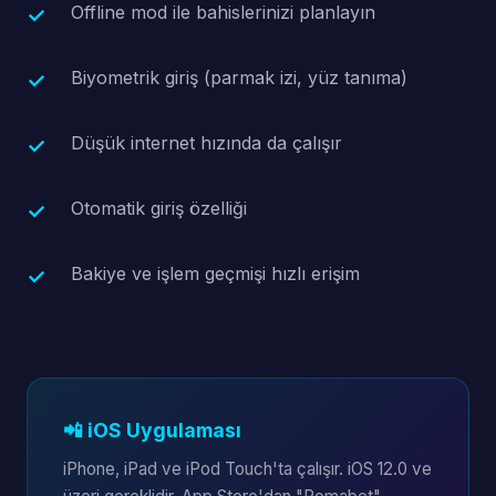
Offline mod ile bahislerinizi planlayın
Biyometrik giriş (parmak izi, yüz tanıma)
Düşük internet hızında da çalışır
Otomatik giriş özelliği
Bakiye ve işlem geçmişi hızlı erişim
📲 iOS Uygulaması
iPhone, iPad ve iPod Touch'ta çalışır. iOS 12.0 ve