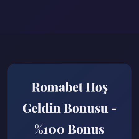
Romabet Hoş
Geldin Bonusu -
%100 Bonus