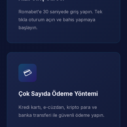
Romabet'e 30 saniyede giriş yapın. Tek
tıkla oturum açın ve bahis yapmaya
başlayın.
💳
Çok Sayıda Ödeme Yöntemi
Kredi kartı, e-cüzdan, kripto para ve
banka transferi ile güvenli ödeme yapın.