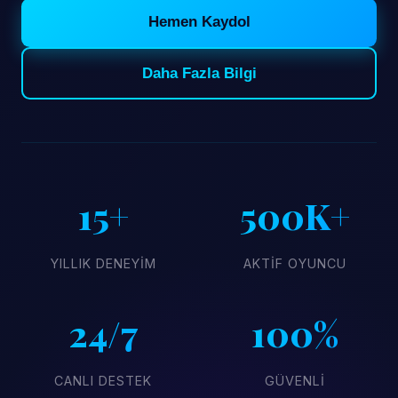
Hemen Kaydol
Daha Fazla Bilgi
15+
500K+
YILLIK DENEYIM
AKTIF OYUNCU
24/7
100%
CANLI DESTEK
GÜVENLI