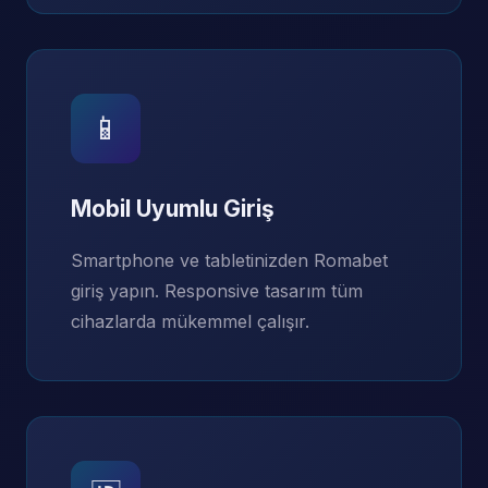
📱
Mobil Uyumlu Giriş
Smartphone ve tabletinizden Romabet
giriş yapın. Responsive tasarım tüm
cihazlarda mükemmel çalışır.