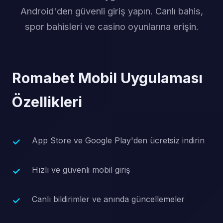
Android'den güvenli giriş yapın. Canlı bahis,
spor bahisleri ve casino oyunlarına erişin.
Romabet Mobil Uygulaması
Özellikleri
App Store ve Google Play'den ücretsiz indirin
Hızlı ve güvenli mobil giriş
Canlı bildirimler ve anında güncellemeler