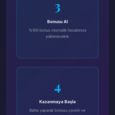
3
Bonusu Al
%100 bonus otomatik hesabınıza
yüklenecektir.
4
Kazanmaya Başla
Bahis yaparak bonusu çevirin ve