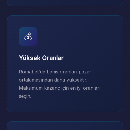
💰
Yüksek Oranlar
Romabet'de bahis oranları pazar
ortalamasından daha yüksektir.
Maksimum kazanç için en iyi oranları
seçin.