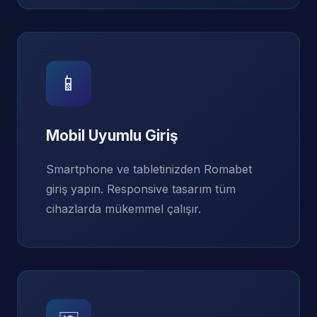
📱
Mobil Uyumlu Giriş
Smartphone ve tabletinizden Romabet
giriş yapın. Responsive tasarım tüm
cihazlarda mükemmel çalışır.