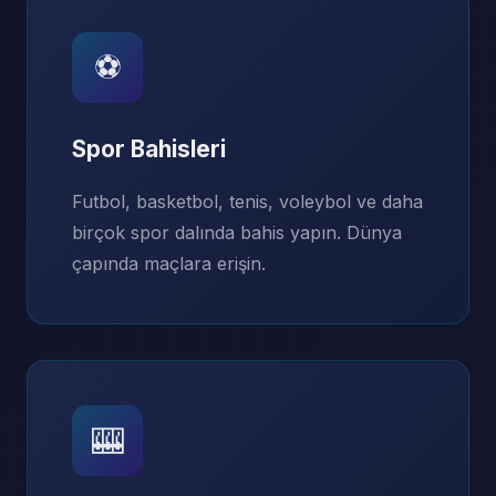
⚽
Spor Bahisleri
Futbol, basketbol, tenis, voleybol ve daha
birçok spor dalında bahis yapın. Dünya
çapında maçlara erişin.
🎰