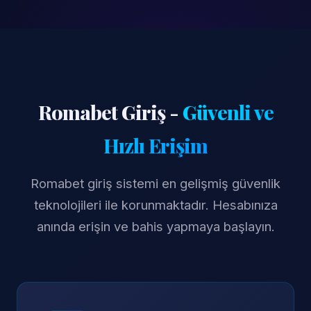
Romabet Giriş -
Güvenli ve
Hızlı Erişim
Romabet giriş sistemi en gelişmiş güvenlik
teknolojileri ile korunmaktadır. Hesabınıza
anında erişin ve bahis yapmaya başlayın.