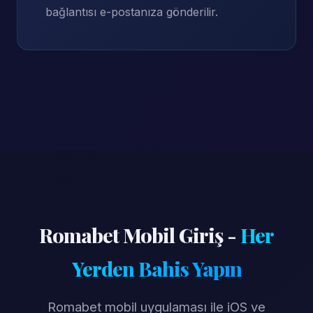
bağlantısı e-postanıza gönderilir.
Romabet Mobil Giriş -
Her
Yerden Bahis Yapın
Romabet mobil uygulaması ile iOS ve