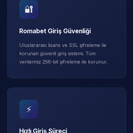
🔐
Romabet Giriş Güvenliği
Uluslararası lisans ve SSL şifreleme ile
korunan güvenli giriş sistemi. Tüm
verileriniz 256-bit şifreleme ile korunur.
⚡
Hızlı Giriş Süreci