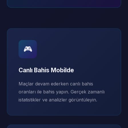
🎮
Canlı Bahis Mobilde
Maçlar devam ederken canlı bahis
oranları ile bahis yapın. Gerçek zamanlı
istatistikler ve analizler görüntüleyin.