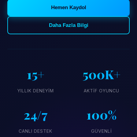
Hemen Kaydol
Daha Fazla Bilgi
15+
500K+
YILLIK DENEYIM
AKTIF OYUNCU
24/7
100%
CANLI DESTEK
GÜVENLI