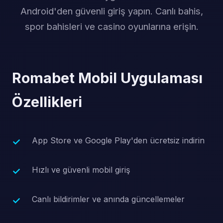
Android'den güvenli giriş yapın. Canlı bahis,
spor bahisleri ve casino oyunlarına erişin.
Romabet Mobil Uygulaması
Özellikleri
App Store ve Google Play'den ücretsiz indirin
Hızlı ve güvenli mobil giriş
Canlı bildirimler ve anında güncellemeler