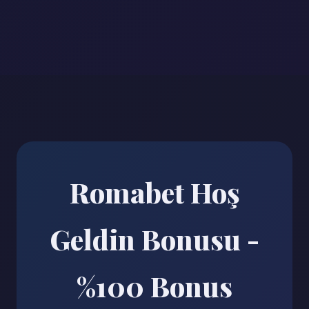
Romabet Hoş
Geldin Bonusu -
%100 Bonus