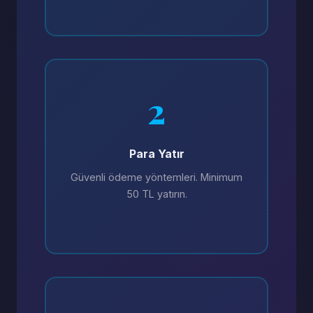
2
Para Yatır
Güvenli ödeme yöntemleri. Minimum
50 TL yatırın.