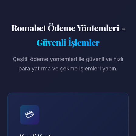
Romabet Ödeme Yöntemleri -
Güvenli İşlemler
Çeşitli ödeme yöntemleri ile güvenli ve hızlı
para yatırma ve çekme işlemleri yapın.
💳