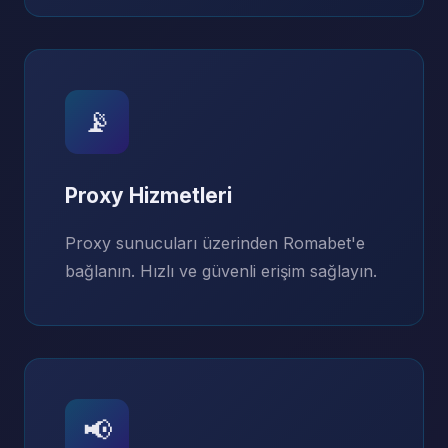
📡
Proxy Hizmetleri
Proxy sunucuları üzerinden Romabet'e
bağlanın. Hızlı ve güvenli erişim sağlayın.
📢