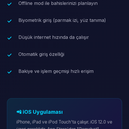
Offline mod ile bahislerinizi planlayın
Biyometrik giriş (parmak izi, yüz tanıma)
Düşük internet hızında da çalışır
Otomatik giriş özelliği
Bakiye ve işlem geçmişi hızlı erişim
📲 iOS Uygulaması
iPhone, iPad ve iPod Touch'ta çalışır. iOS 12.0 ve