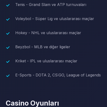
Tenis - Grand Slam ve ATP turnuvaları
Voleybol - Süper Lig ve uluslararası maçlar
Hokey - NHL ve uluslararası maçlar
Beyzbol - MLB ve diğer ligeler
Kriket - IPL ve uluslararası maçlar
E-Sports - DOTA 2, CS:GO, League of Legends
Casino Oyunları