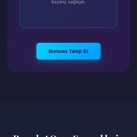
kazanç sağlayın.
Bonusu Talep Et