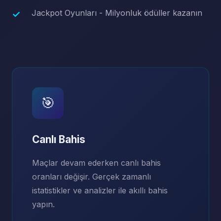
Jackpot Oyunları - Milyonluk ödüller kazanın
🎯
Canlı Bahis
Maçlar devam ederken canlı bahis
oranları değişir. Gerçek zamanlı
istatistikler ve analizler ile akıllı bahis
yapın.