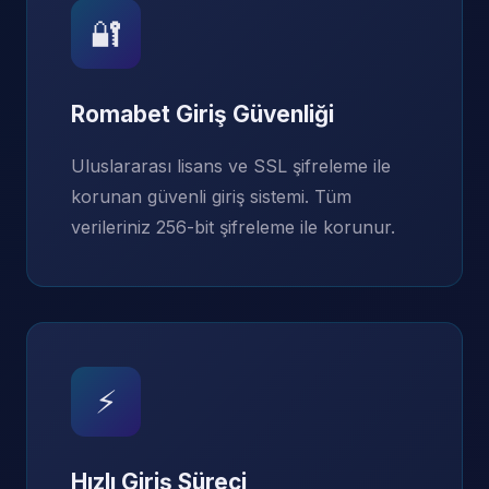
🔐
Romabet Giriş Güvenliği
Uluslararası lisans ve SSL şifreleme ile
korunan güvenli giriş sistemi. Tüm
verileriniz 256-bit şifreleme ile korunur.
⚡
Hızlı Giriş Süreci