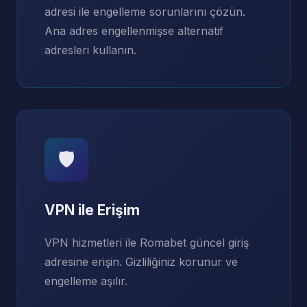
adresi ile engelleme sorunlarını çözün.
Ana adres engellenmişse alternatif
adresleri kullanın.
🛡️
VPN ile Erişim
VPN hizmetleri ile Romabet güncel giriş
adresine erişin. Gizliliğiniz korunur ve
engelleme aşılır.