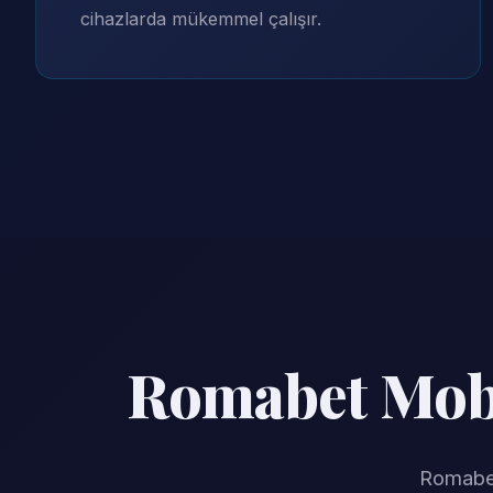
cihazlarda mükemmel çalışır.
Romabet Mobi
Romabet