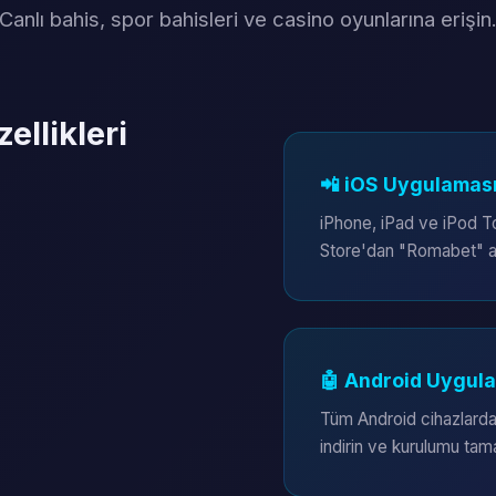
Canlı bahis, spor bahisleri ve casino oyunlarına erişin
llikleri
📲 iOS Uygulamas
iPhone, iPad ve iPod Tou
Store'dan "Romabet" ar
🤖 Android Uygul
Tüm Android cihazlarda 
indirin ve kurulumu tam