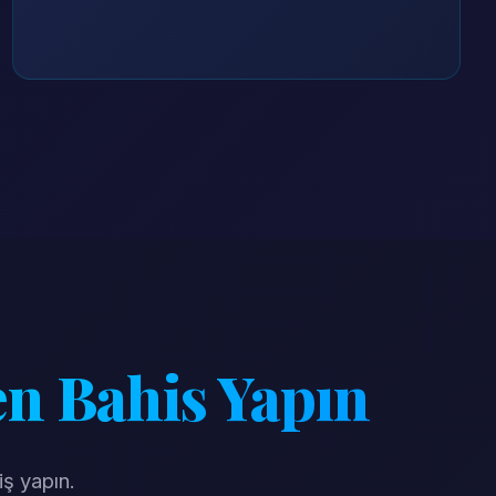
n Bahis Yapın
ş yapın.