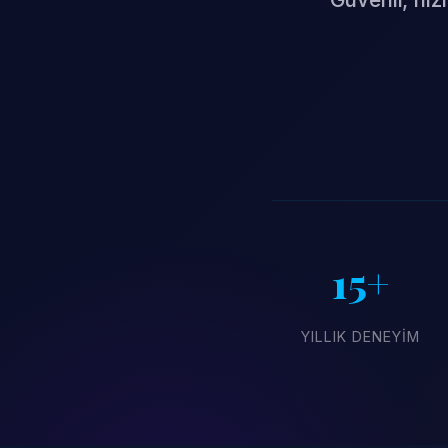
15+
YILLIK DENEYIM