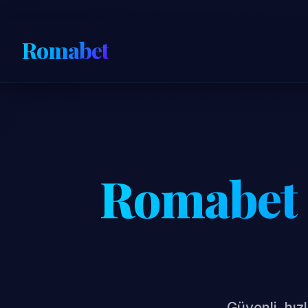
Romabet
Romabet 
Güvenli, hız