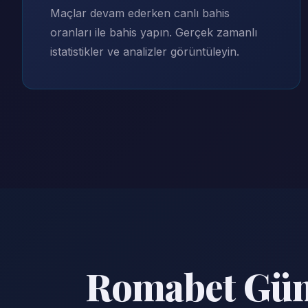
Maçlar devam ederken canlı bahis
oranları ile bahis yapın. Gerçek zamanlı
istatistikler ve analizler görüntüleyin.
Romabet Günc