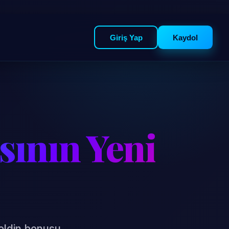
Giriş Yap
Kaydol
ının Yeni
geldin bonusu