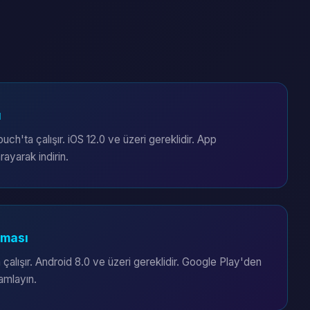
.
ı
ch'ta çalışır. iOS 12.0 ve üzeri gereklidir. App
ayarak indirin.
aması
çalışır. Android 8.0 ve üzeri gereklidir. Google Play'den
amlayın.