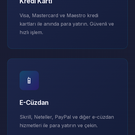
Kredi Kartı
Visa, Mastercard ve Maestro kredi
kartları ile anında para yatırın. Güvenli ve
hızlı işlem.
📱
E-Cüzdan
Skrill, Neteller, PayPal ve diğer e-cüzdan
hizmetleri ile para yatırın ve çekin.