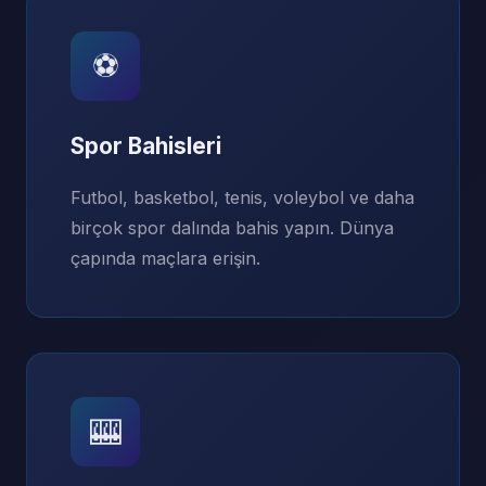
⚽
Spor Bahisleri
Futbol, basketbol, tenis, voleybol ve daha
birçok spor dalında bahis yapın. Dünya
çapında maçlara erişin.
🎰