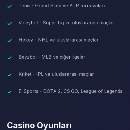
Tenis - Grand Slam ve ATP turnuvaları
Voleybol - Süper Lig ve uluslararası maçlar
Hokey - NHL ve uluslararası maçlar
Beyzbol - MLB ve diğer ligeler
Kriket - IPL ve uluslararası maçlar
E-Sports - DOTA 2, CS:GO, League of Legends
Casino Oyunları