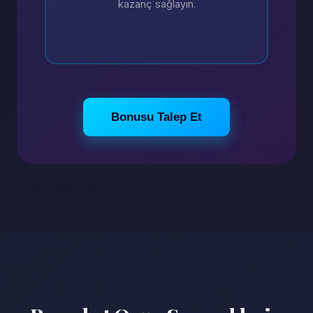
kazanç sağlayın.
Bonusu Talep Et