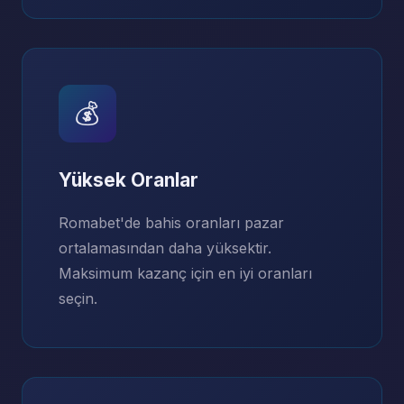
💰
Yüksek Oranlar
Romabet'de bahis oranları pazar
ortalamasından daha yüksektir.
Maksimum kazanç için en iyi oranları
seçin.