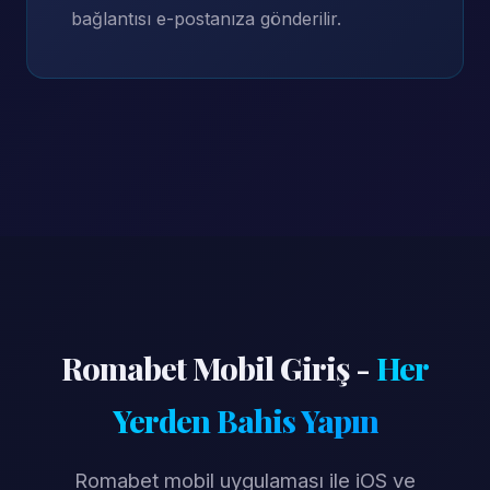
bağlantısı e-postanıza gönderilir.
Romabet Mobil Giriş -
Her
Yerden Bahis Yapın
Romabet mobil uygulaması ile iOS ve