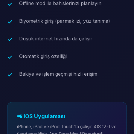
Offline mod ile bahislerinizi planlayın
Biyometrik giriş (parmak izi, yüz tanıma)
Düşük internet hızında da çalışır
Otomatik giriş özelliği
Bakiye ve işlem geçmişi hızlı erişim
📲 iOS Uygulaması
iPhone, iPad ve iPod Touch'ta çalışır. iOS 12.0 ve