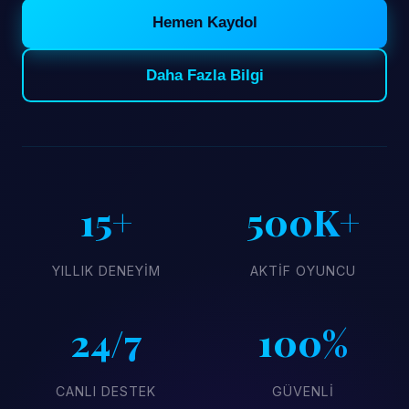
Hemen Kaydol
Daha Fazla Bilgi
15+
500K+
YILLIK DENEYIM
AKTIF OYUNCU
24/7
100%
CANLI DESTEK
GÜVENLI