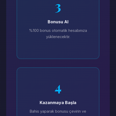
3
Bonusu Al
%100 bonus otomatik hesabınıza
yüklenecektir.
4
Kazanmaya Başla
Bahis yaparak bonusu çevirin ve