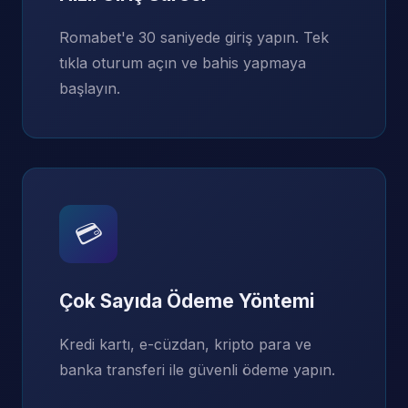
Romabet'e 30 saniyede giriş yapın. Tek
tıkla oturum açın ve bahis yapmaya
başlayın.
💳
Çok Sayıda Ödeme Yöntemi
Kredi kartı, e-cüzdan, kripto para ve
banka transferi ile güvenli ödeme yapın.