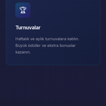
🏆
Turnuvalar
Haftalık ve aylık turnuvalara katılın.
Büyük ödüller ve ekstra bonuslar
kazanın.