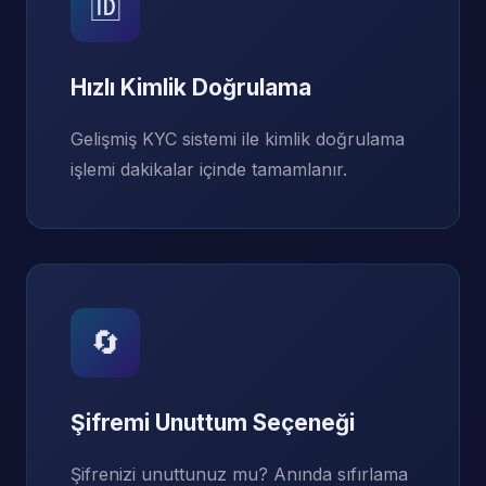
🆔
Hızlı Kimlik Doğrulama
Gelişmiş KYC sistemi ile kimlik doğrulama
işlemi dakikalar içinde tamamlanır.
🔄
Şifremi Unuttum Seçeneği
Şifrenizi unuttunuz mu? Anında sıfırlama