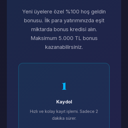
Yeni üyelere özel %100 hoş geldin
bonusu. İlk para yatırımınızda eşit
miktarda bonus kredisi alın.
Maksimum 5.000 TL bonus
kazanabilirsiniz.
1
Kaydol
Hızlı ve kolay kayıt işlemi. Sadece 2
dakika sürer.