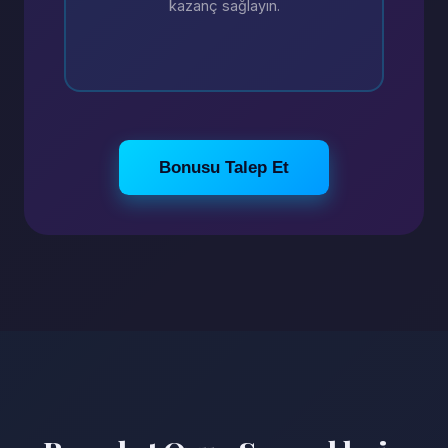
kazanç sağlayın.
Bonusu Talep Et