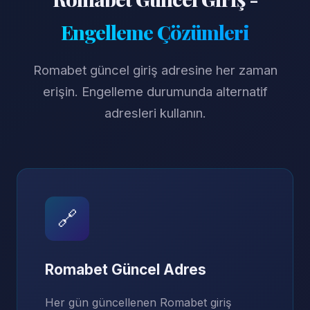
Engelleme Çözümleri
Romabet güncel giriş adresine her zaman
erişin. Engelleme durumunda alternatif
adresleri kullanın.
🔗
Romabet Güncel Adres
Her gün güncellenen Romabet giriş