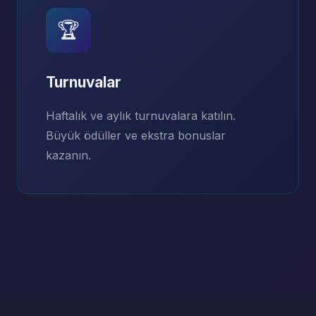
🏆
Turnuvalar
Haftalık ve aylık turnuvalara katılın.
Büyük ödüller ve ekstra bonuslar
kazanın.