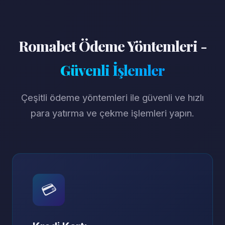
Romabet Ödeme Yöntemleri -
Güvenli İşlemler
Çeşitli ödeme yöntemleri ile güvenli ve hızlı
para yatırma ve çekme işlemleri yapın.
💳