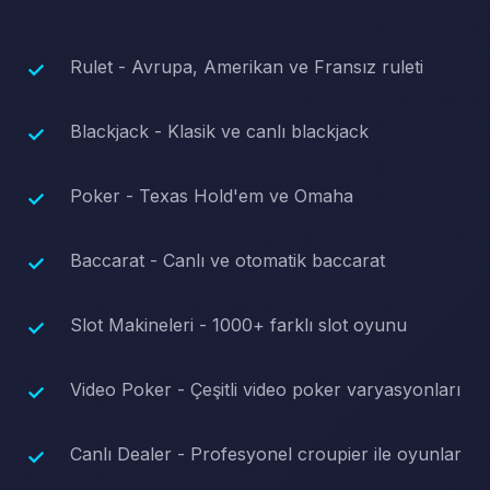
Rulet - Avrupa, Amerikan ve Fransız ruleti
Blackjack - Klasik ve canlı blackjack
Poker - Texas Hold'em ve Omaha
Baccarat - Canlı ve otomatik baccarat
Slot Makineleri - 1000+ farklı slot oyunu
Video Poker - Çeşitli video poker varyasyonları
Canlı Dealer - Profesyonel croupier ile oyunlar