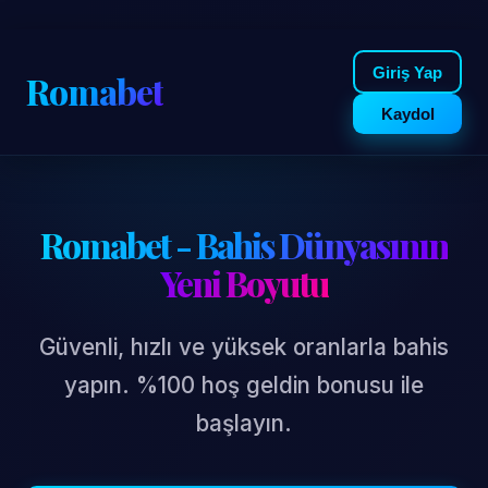
Giriş Yap
Romabet
Kaydol
Romabet - Bahis Dünyasının
Yeni Boyutu
Güvenli, hızlı ve yüksek oranlarla bahis
yapın. %100 hoş geldin bonusu ile
başlayın.