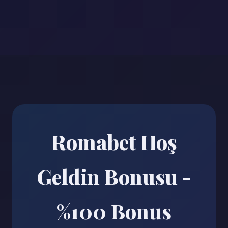
Romabet Hoş
Geldin Bonusu -
%100 Bonus