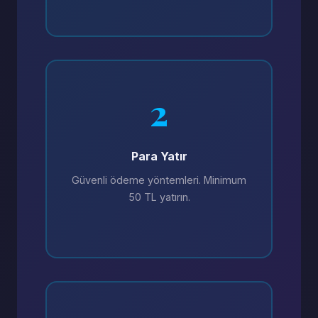
2
Para Yatır
Güvenli ödeme yöntemleri. Minimum
50 TL yatırın.