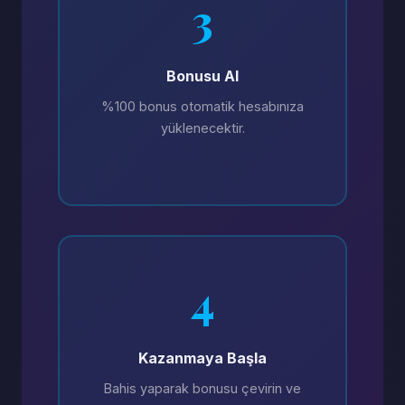
3
Bonusu Al
%100 bonus otomatik hesabınıza
yüklenecektir.
4
Kazanmaya Başla
Bahis yaparak bonusu çevirin ve