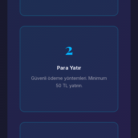
2
Para Yatır
Güvenli ödeme yöntemleri. Minimum
50 TL yatırın.