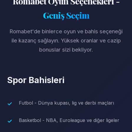
Romabet Oyun Seçenekleri -
Geniş Seçim
Romabet'de binlerce oyun ve bahis seçeneği
ile kazanç sağlayın. Yüksek oranlar ve cazip
bonuslar sizi bekliyor.
Spor Bahisleri
Futbol - Dünya kupası, lig ve derbi maçları
Basketbol - NBA, Euroleague ve diğer ligeler