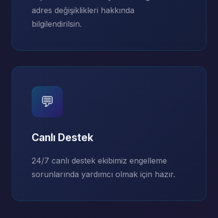
adres değişiklikleri hakkında
bilgilendirilsin.
💬
Canlı Destek
24/7 canlı destek ekibimiz engelleme
sorunlarında yardımcı olmak için hazır.