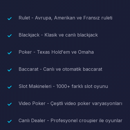
Rulet - Avrupa, Amerikan ve Fransız ruleti
Blackjack - Klasik ve canlı blackjack
Poker - Texas Hold'em ve Omaha
Baccarat - Canlı ve otomatik baccarat
Slot Makineleri - 1000+ farklı slot oyunu
Video Poker - Çeşitli video poker varyasyonları
Canlı Dealer - Profesyonel croupier ile oyunlar