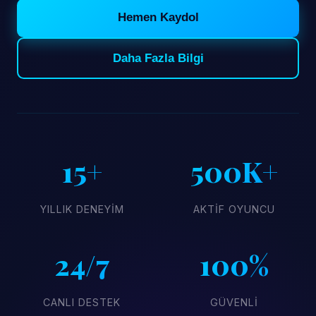
Hemen Kaydol
Daha Fazla Bilgi
15+
500K+
YILLIK DENEYIM
AKTIF OYUNCU
24/7
100%
CANLI DESTEK
GÜVENLI