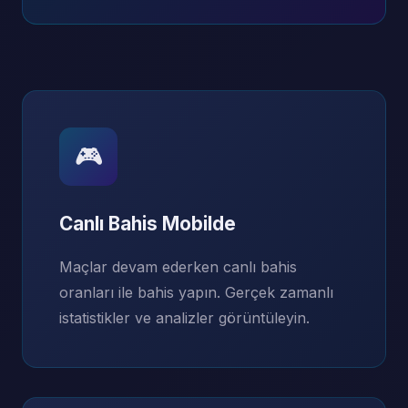
🎮
Canlı Bahis Mobilde
Maçlar devam ederken canlı bahis
oranları ile bahis yapın. Gerçek zamanlı
istatistikler ve analizler görüntüleyin.