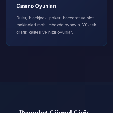
Casino Oyunları
Rulet, blackjack, poker, baccarat ve slot
makineleri mobil cihazda oynayın. Yüksek
grafik kalitesi ve hızlı oyunlar.
Romabet Güncel Giriş -