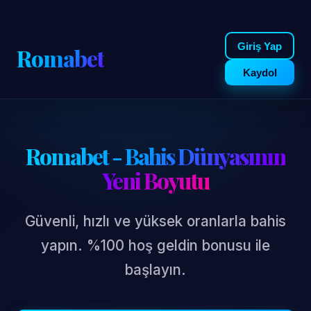
Giriş Yap
Romabet
Kaydol
Romabet - Bahis Dünyasının
Yeni Boyutu
Güvenli, hızlı ve yüksek oranlarla bahis
yapın. %100 hoş geldin bonusu ile
başlayın.