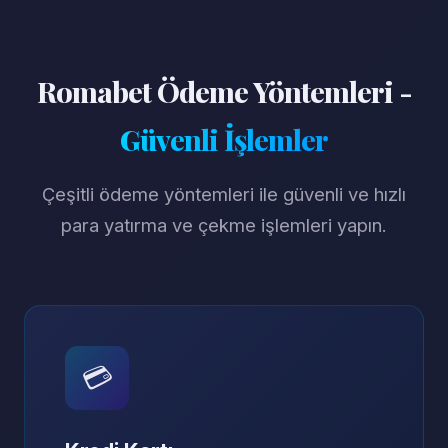
Romabet Ödeme Yöntemleri -
Güvenli İşlemler
Çeşitli ödeme yöntemleri ile güvenli ve hızlı
para yatırma ve çekme işlemleri yapın.
💳