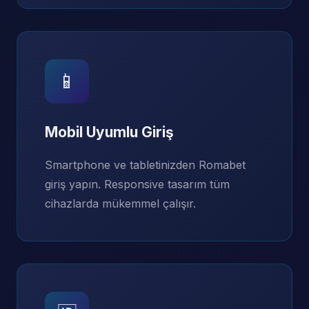
📱
Mobil Uyumlu Giriş
Smartphone ve tabletinizden Romabet
giriş yapın. Responsive tasarım tüm
cihazlarda mükemmel çalışır.