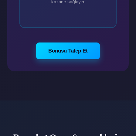
kazanç sağlayın.
Bonusu Talep Et