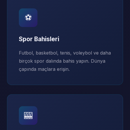
⚽
Spor Bahisleri
Futbol, basketbol, tenis, voleybol ve daha
birçok spor dalında bahis yapın. Dünya
çapında maçlara erişin.
🎰