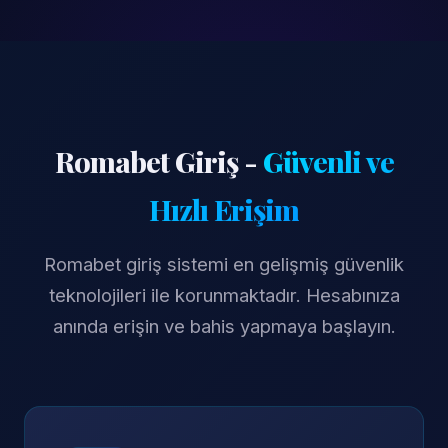
Romabet Giriş -
Güvenli ve
Hızlı Erişim
Romabet giriş sistemi en gelişmiş güvenlik
teknolojileri ile korunmaktadır. Hesabınıza
anında erişin ve bahis yapmaya başlayın.