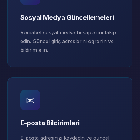
Sosyal Medya Güncellemeleri
Romabet sosyal medya hesaplarını takip
edin. Güncel giriş adreslerini öğrenin ve
bildirim alın.
📧
E-posta Bildirimleri
E-posta adresinizi kaydedin ve güncel