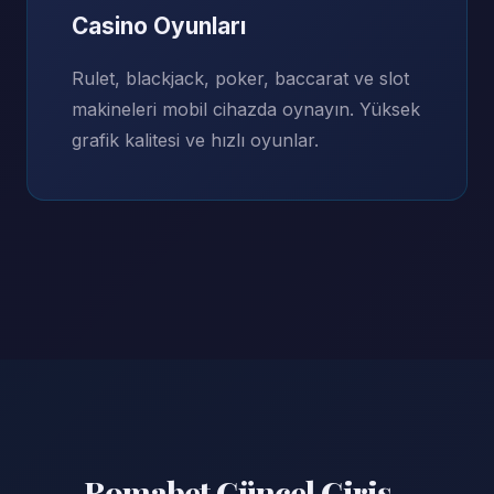
Casino Oyunları
Rulet, blackjack, poker, baccarat ve slot
makineleri mobil cihazda oynayın. Yüksek
grafik kalitesi ve hızlı oyunlar.
Romabet Güncel Giriş -