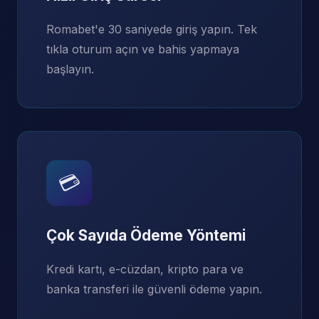
Romabet'e 30 saniyede giriş yapın. Tek
tıkla oturum açın ve bahis yapmaya
başlayın.
💳
Çok Sayıda Ödeme Yöntemi
Kredi kartı, e-cüzdan, kripto para ve
banka transferi ile güvenli ödeme yapın.