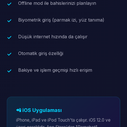
Offline mod ile bahislerinizi planlayın
Biyometrik giriş (parmak izi, yüz tanıma)
Düşük internet hızında da çalışır
Otomatik giriş özelliği
Bakiye ve işlem geçmişi hızlı erişim
📲 iOS Uygulaması
iPhone, iPad ve iPod Touch'ta çalışır. iOS 12.0 ve