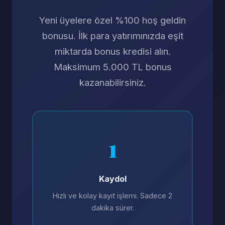
Yeni üyelere özel %100 hoş geldin
bonusu. İlk para yatırımınızda eşit
miktarda bonus kredisi alın.
Maksimum 5.000 TL bonus
kazanabilirsiniz.
1
Kaydol
Hızlı ve kolay kayıt işlemi. Sadece 2
dakika sürer.