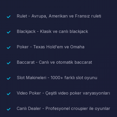
Rulet - Avrupa, Amerikan ve Fransız ruleti
Blackjack - Klasik ve canlı blackjack
Poker - Texas Hold'em ve Omaha
Baccarat - Canlı ve otomatik baccarat
Slot Makineleri - 1000+ farklı slot oyunu
Video Poker - Çeşitli video poker varyasyonları
Canlı Dealer - Profesyonel croupier ile oyunlar