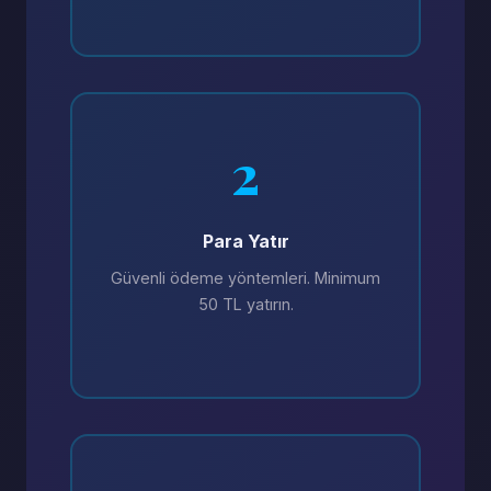
2
Para Yatır
Güvenli ödeme yöntemleri. Minimum
50 TL yatırın.