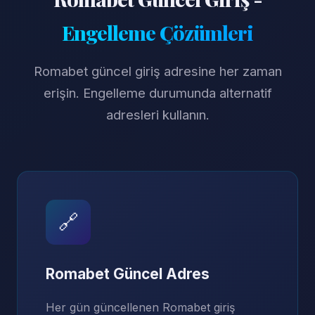
Engelleme Çözümleri
Romabet güncel giriş adresine her zaman
erişin. Engelleme durumunda alternatif
adresleri kullanın.
🔗
Romabet Güncel Adres
Her gün güncellenen Romabet giriş