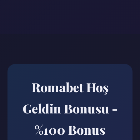
Romabet Hoş
Geldin Bonusu -
%100 Bonus