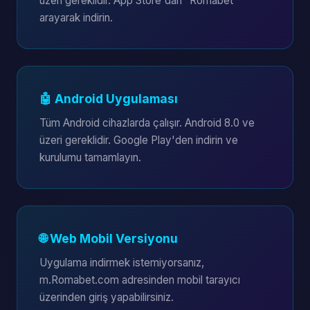
üzeri gereklidir. App Store'dan "Romabet"
arayarak indirin.
🤖 Android Uygulaması
Tüm Android cihazlarda çalışır. Android 8.0 ve
üzeri gereklidir. Google Play'den indirin ve
kurulumu tamamlayın.
🌐 Web Mobil Versiyonu
Uygulama indirmek istemiyorsanız,
m.Romabet.com adresinden mobil tarayıcı
üzerinden giriş yapabilirsiniz.