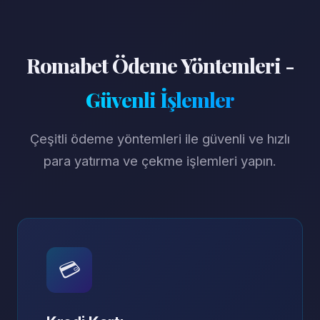
Romabet Ödeme Yöntemleri -
Güvenli İşlemler
Çeşitli ödeme yöntemleri ile güvenli ve hızlı
para yatırma ve çekme işlemleri yapın.
💳