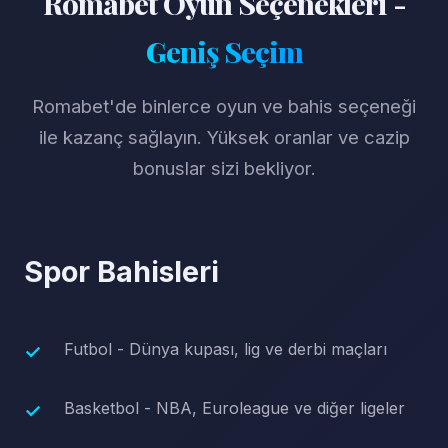
Romabet Oyun Seçenekleri -
Geniş Seçim
Romabet'de binlerce oyun ve bahis seçeneği
ile kazanç sağlayın. Yüksek oranlar ve cazip
bonuslar sizi bekliyor.
Spor Bahisleri
Futbol - Dünya kupası, lig ve derbi maçları
Basketbol - NBA, Euroleague ve diğer ligeler