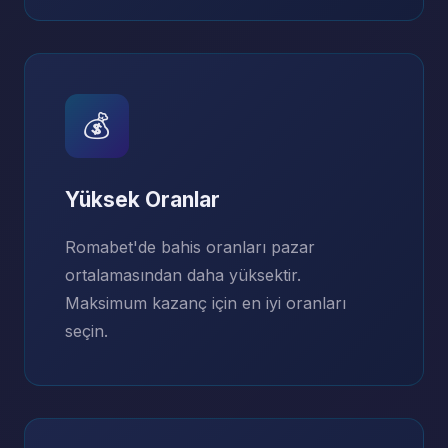
💰
Yüksek Oranlar
Romabet'de bahis oranları pazar
ortalamasından daha yüksektir.
Maksimum kazanç için en iyi oranları
seçin.