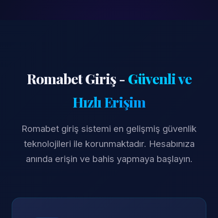
Romabet Giriş -
Güvenli ve
Hızlı Erişim
Romabet giriş sistemi en gelişmiş güvenlik
teknolojileri ile korunmaktadır. Hesabınıza
anında erişin ve bahis yapmaya başlayın.