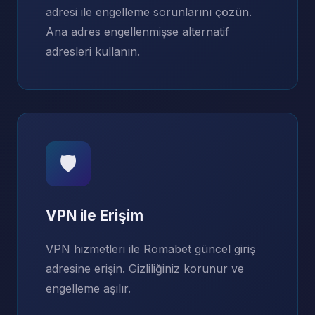
adresi ile engelleme sorunlarını çözün.
Ana adres engellenmişse alternatif
adresleri kullanın.
🛡️
VPN ile Erişim
VPN hizmetleri ile Romabet güncel giriş
adresine erişin. Gizliliğiniz korunur ve
engelleme aşılır.