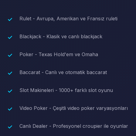
Rulet - Avrupa, Amerikan ve Fransız ruleti
Blackjack - Klasik ve canlı blackjack
Poker - Texas Hold'em ve Omaha
Baccarat - Canlı ve otomatik baccarat
Slot Makineleri - 1000+ farklı slot oyunu
Video Poker - Çeşitli video poker varyasyonları
Canlı Dealer - Profesyonel croupier ile oyunlar