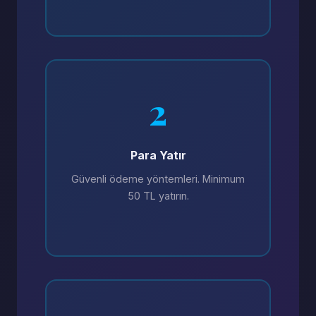
2
Para Yatır
Güvenli ödeme yöntemleri. Minimum
50 TL yatırın.