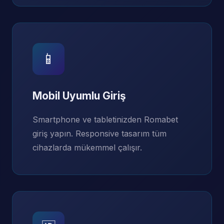
📱
Mobil Uyumlu Giriş
Smartphone ve tabletinizden Romabet
giriş yapın. Responsive tasarım tüm
cihazlarda mükemmel çalışır.