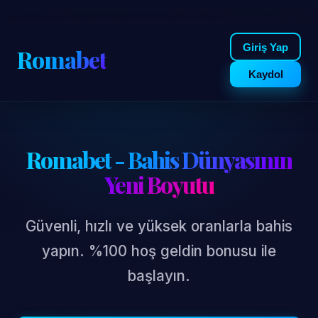
Giriş Yap
Romabet
Kaydol
Romabet - Bahis Dünyasının
Yeni Boyutu
Güvenli, hızlı ve yüksek oranlarla bahis
yapın. %100 hoş geldin bonusu ile
başlayın.