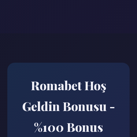
Romabet Hoş
Geldin Bonusu -
%100 Bonus