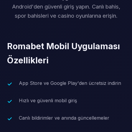
Android'den güvenli giriş yapın. Canlı bahis,
spor bahisleri ve casino oyunlarına erişin.
Romabet Mobil Uygulaması
Özellikleri
App Store ve Google Play'den ücretsiz indirin
Hızlı ve güvenli mobil giriş
Canlı bildirimler ve anında güncellemeler