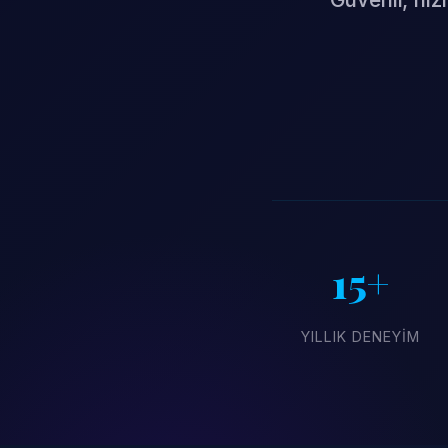
15+
YILLIK DENEYIM