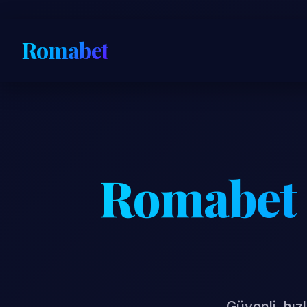
Romabet
Romabet 
Güvenli, hız