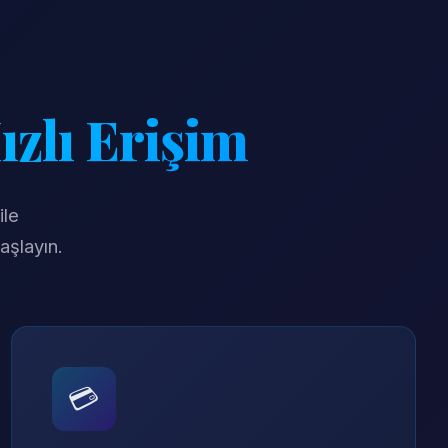
ızlı Erişim
ile
aşlayın.
💳