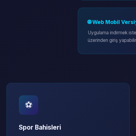
🌐 Web Mobil Vers
Uygulama indirmek ist
üzerinden giriş yapabilir
⚽
Spor Bahisleri