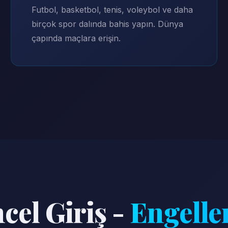
Futbol, basketbol, tenis, voleybol ve daha
birçok spor dalında bahis yapın. Dünya
çapında maçlara erişin.
el Giriş -
Engelle