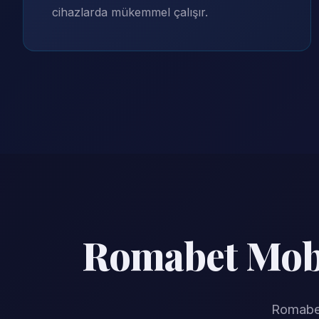
cihazlarda mükemmel çalışır.
Romabet Mobi
Romabet