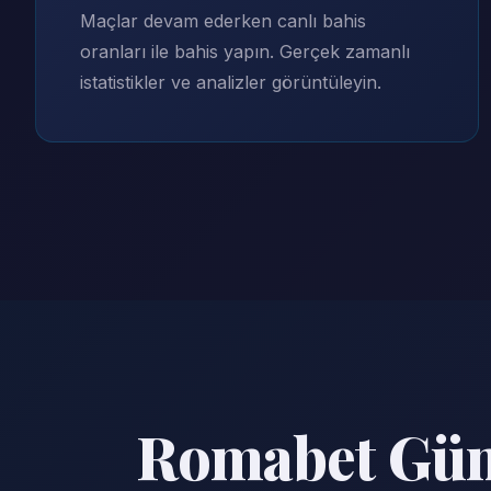
Maçlar devam ederken canlı bahis
oranları ile bahis yapın. Gerçek zamanlı
istatistikler ve analizler görüntüleyin.
Romabet Günc