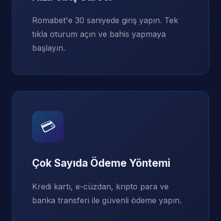
Romabet'e 30 saniyede giriş yapın. Tek
tıkla oturum açın ve bahis yapmaya
başlayın.
💳
Çok Sayıda Ödeme Yöntemi
Kredi kartı, e-cüzdan, kripto para ve
banka transferi ile güvenli ödeme yapın.