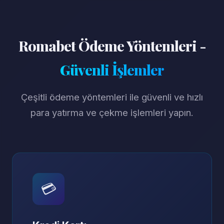
Romabet Ödeme Yöntemleri -
Güvenli İşlemler
Çeşitli ödeme yöntemleri ile güvenli ve hızlı
para yatırma ve çekme işlemleri yapın.
💳