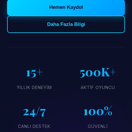
Hemen Kaydol
Daha Fazla Bilgi
15+
500K+
YILLIK DENEYIM
AKTIF OYUNCU
24/7
100%
CANLI DESTEK
GÜVENLI