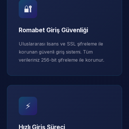
🔐
Romabet Giriş Güvenliği
Uluslararası lisans ve SSL şifreleme ile
korunan güvenli giriş sistemi. Tüm
verileriniz 256-bit şifreleme ile korunur.
⚡
Hızlı Giriş Süreci