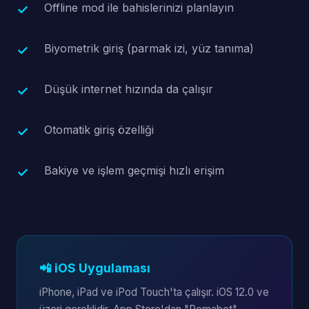
Offline mod ile bahislerinizi planlayın
Biyometrik giriş (parmak izi, yüz tanıma)
Düşük internet hızında da çalışır
Otomatik giriş özelliği
Bakiye ve işlem geçmişi hızlı erişim
📲 iOS Uygulaması
iPhone, iPad ve iPod Touch'ta çalışır. iOS 12.0 ve