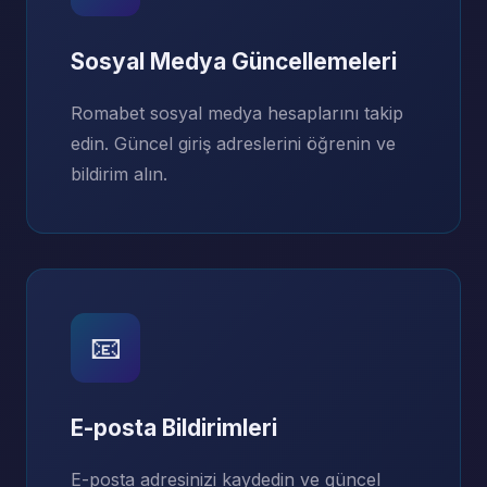
Sosyal Medya Güncellemeleri
Romabet sosyal medya hesaplarını takip
edin. Güncel giriş adreslerini öğrenin ve
bildirim alın.
📧
E-posta Bildirimleri
E-posta adresinizi kaydedin ve güncel