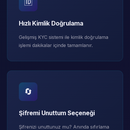
🆔
Hızlı Kimlik Doğrulama
Gelişmiş KYC sistemi ile kimlik doğrulama
işlemi dakikalar içinde tamamlanır.
🔄
Şifremi Unuttum Seçeneği
Şifrenizi unuttunuz mu? Anında sıfırlama