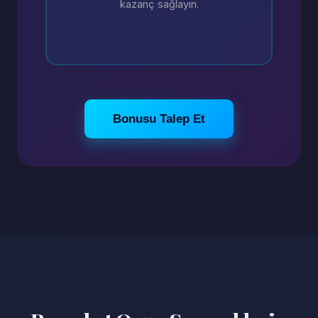
kazanç sağlayın.
Bonusu Talep Et