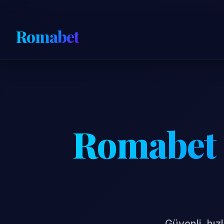
Romabet
Romabet 
Güvenli, hız