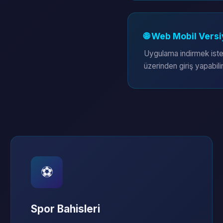
🌐 Web Mobil Vers
Uygulama indirmek ist
üzerinden giriş yapabilir
⚽
Spor Bahisleri