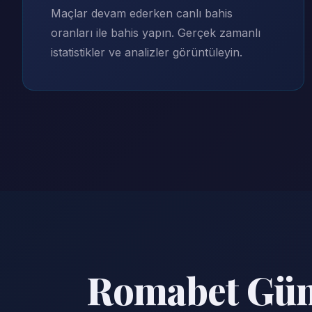
Maçlar devam ederken canlı bahis
oranları ile bahis yapın. Gerçek zamanlı
istatistikler ve analizler görüntüleyin.
Romabet Günc