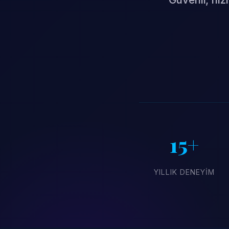
15+
YILLIK DENEYIM