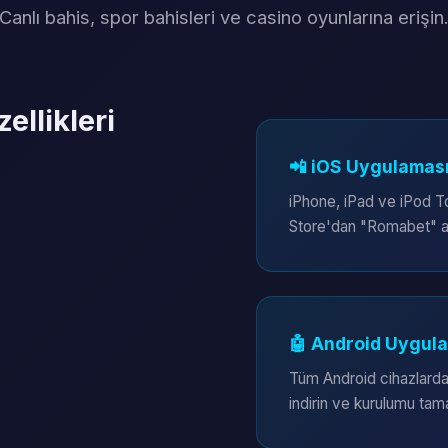
Canlı bahis, spor bahisleri ve casino oyunlarına erişin
llikleri
📲 iOS Uygulamas
iPhone, iPad ve iPod Tou
Store'dan "Romabet" ar
🤖 Android Uygul
Tüm Android cihazlarda 
indirin ve kurulumu tam