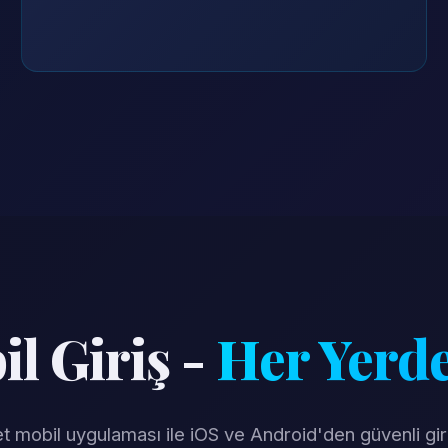
l Giriş -
Her Yerde
 mobil uygulaması ile iOS ve Android'den güvenli giri