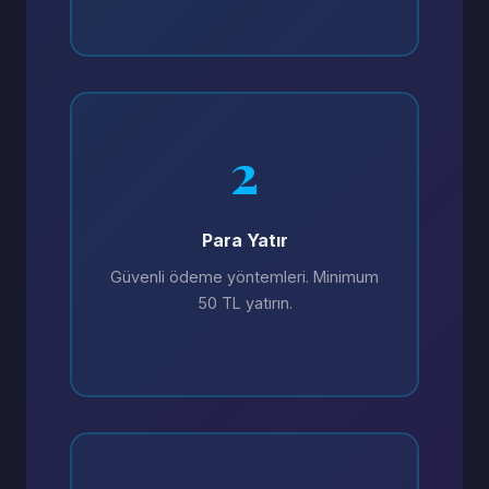
2
Para Yatır
Güvenli ödeme yöntemleri. Minimum
50 TL yatırın.