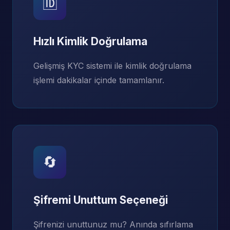
🆔
Hızlı Kimlik Doğrulama
Gelişmiş KYC sistemi ile kimlik doğrulama
işlemi dakikalar içinde tamamlanır.
🔄
Şifremi Unuttum Seçeneği
Şifrenizi unuttunuz mu? Anında sıfırlama