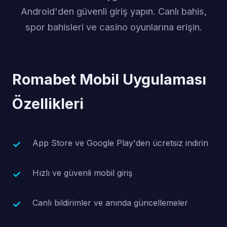
Android'den güvenli giriş yapın. Canlı bahis,
spor bahisleri ve casino oyunlarına erişin.
Romabet Mobil Uygulaması
Özellikleri
App Store ve Google Play'den ücretsiz indirin
Hızlı ve güvenli mobil giriş
Canlı bildirimler ve anında güncellemeler