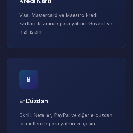
Kredi Kartı
Visa, Mastercard ve Maestro kredi
kartları ile anında para yatırın. Güvenli ve
hızlı işlem.
📱
E-Cüzdan
Skrill, Neteller, PayPal ve diğer e-cüzdan
hizmetleri ile para yatırın ve çekin.