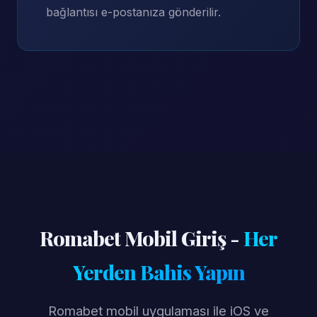
bağlantısı e-postanıza gönderilir.
Romabet Mobil Giriş -
Her
Yerden Bahis Yapın
Romabet mobil uygulaması ile iOS ve