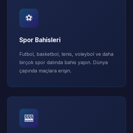
⚽
Spor Bahisleri
Futbol, basketbol, tenis, voleybol ve daha
birçok spor dalında bahis yapın. Dünya
çapında maçlara erişin.
🎰