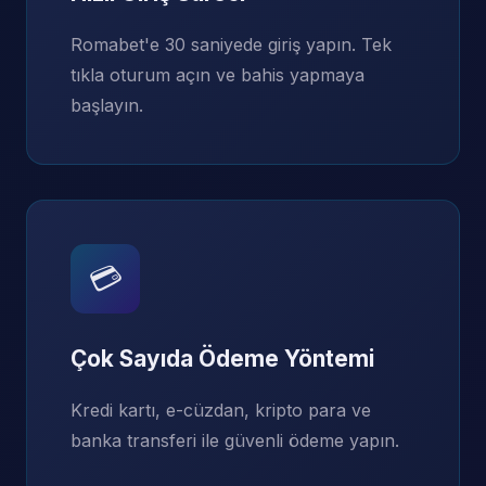
Romabet'e 30 saniyede giriş yapın. Tek
tıkla oturum açın ve bahis yapmaya
başlayın.
💳
Çok Sayıda Ödeme Yöntemi
Kredi kartı, e-cüzdan, kripto para ve
banka transferi ile güvenli ödeme yapın.