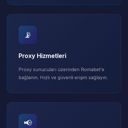
📡
Proxy Hizmetleri
Proxy sunucuları üzerinden Romabet'e
bağlanın. Hızlı ve güvenli erişim sağlayın.
📢