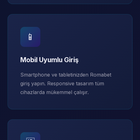
📱
Mobil Uyumlu Giriş
Smartphone ve tabletinizden Romabet
giriş yapın. Responsive tasarım tüm
cihazlarda mükemmel çalışır.