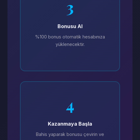
3
Bonusu Al
%100 bonus otomatik hesabınıza
yüklenecektir.
4
Kazanmaya Başla
Bahis yaparak bonusu çevirin ve