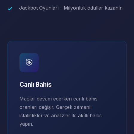
Jackpot Oyunları - Milyonluk ödüller kazanın
🎯
Canlı Bahis
Maçlar devam ederken canlı bahis
oranları değişir. Gerçek zamanlı
istatistikler ve analizler ile akıllı bahis
yapın.