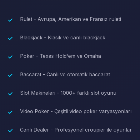
Rulet - Avrupa, Amerikan ve Fransız ruleti
Blackjack - Klasik ve canlı blackjack
Poker - Texas Hold'em ve Omaha
Baccarat - Canlı ve otomatik baccarat
Slot Makineleri - 1000+ farklı slot oyunu
Video Poker - Çeşitli video poker varyasyonları
Canlı Dealer - Profesyonel croupier ile oyunlar