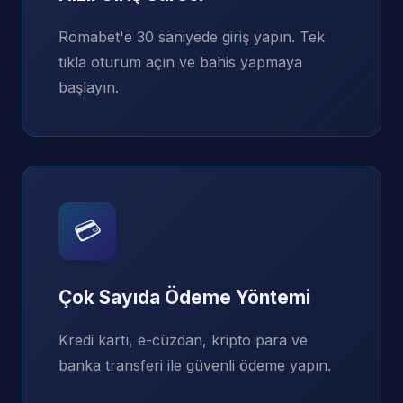
Romabet'e 30 saniyede giriş yapın. Tek
tıkla oturum açın ve bahis yapmaya
başlayın.
💳
Çok Sayıda Ödeme Yöntemi
Kredi kartı, e-cüzdan, kripto para ve
banka transferi ile güvenli ödeme yapın.