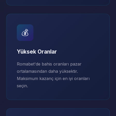
💰
Yüksek Oranlar
Romabet'de bahis oranları pazar
ortalamasından daha yüksektir.
Maksimum kazanç için en iyi oranları
seçin.