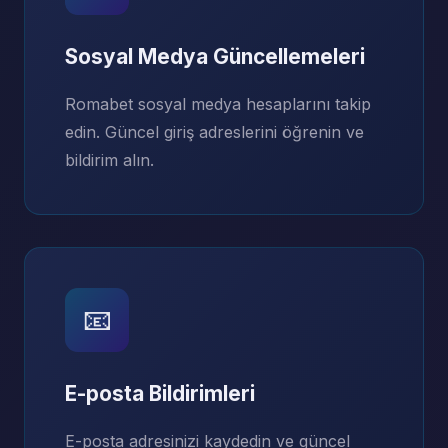
Sosyal Medya Güncellemeleri
Romabet sosyal medya hesaplarını takip
edin. Güncel giriş adreslerini öğrenin ve
bildirim alın.
📧
E-posta Bildirimleri
E-posta adresinizi kaydedin ve güncel