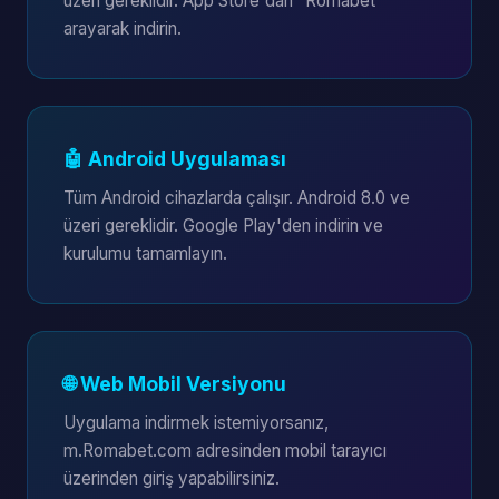
üzeri gereklidir. App Store'dan "Romabet"
arayarak indirin.
🤖 Android Uygulaması
Tüm Android cihazlarda çalışır. Android 8.0 ve
üzeri gereklidir. Google Play'den indirin ve
kurulumu tamamlayın.
🌐 Web Mobil Versiyonu
Uygulama indirmek istemiyorsanız,
m.Romabet.com adresinden mobil tarayıcı
üzerinden giriş yapabilirsiniz.