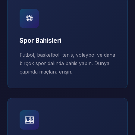
⚽
Spor Bahisleri
Futbol, basketbol, tenis, voleybol ve daha
birçok spor dalında bahis yapın. Dünya
çapında maçlara erişin.
🎰