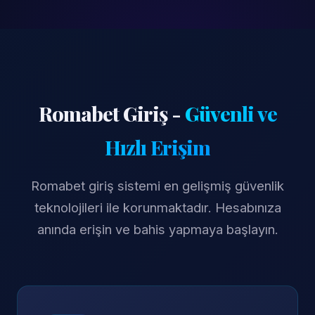
Romabet Giriş -
Güvenli ve
Hızlı Erişim
Romabet giriş sistemi en gelişmiş güvenlik
teknolojileri ile korunmaktadır. Hesabınıza
anında erişin ve bahis yapmaya başlayın.