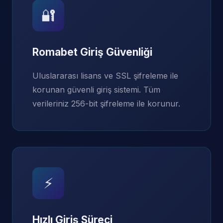
🔐
Romabet Giriş Güvenliği
Uluslararası lisans ve SSL şifreleme ile
korunan güvenli giriş sistemi. Tüm
verileriniz 256-bit şifreleme ile korunur.
⚡
Hızlı Giriş Süreci