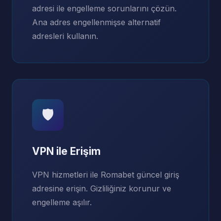
adresi ile engelleme sorunlarını çözün.
Ana adres engellenmişse alternatif
adresleri kullanın.
🛡️
VPN ile Erişim
VPN hizmetleri ile Romabet güncel giriş
adresine erişin. Gizliliğiniz korunur ve
engelleme aşılır.