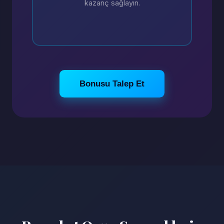
kazanç sağlayın.
Bonusu Talep Et