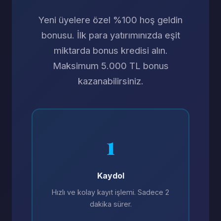
Yeni üyelere özel %100 hoş geldin
bonusu. İlk para yatırımınızda eşit
miktarda bonus kredisi alın.
Maksimum 5.000 TL bonus
kazanabilirsiniz.
1
Kaydol
Hızlı ve kolay kayıt işlemi. Sadece 2
dakika sürer.