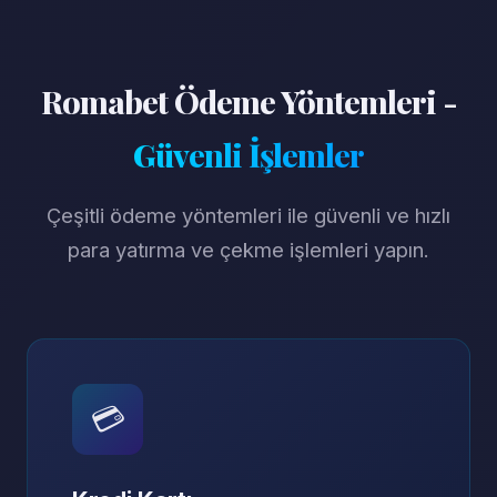
Romabet Ödeme Yöntemleri -
Güvenli İşlemler
Çeşitli ödeme yöntemleri ile güvenli ve hızlı
para yatırma ve çekme işlemleri yapın.
💳