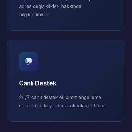
adres değişiklikleri hakkında
bilgilendirilsin.
💬
Canlı Destek
24/7 canlı destek ekibimiz engelleme
sorunlarında yardımcı olmak için hazır.