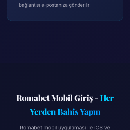
bağlantısı e-postanıza gönderilir.
Romabet Mobil Giriş -
Her
Yerden Bahis Yapın
Romabet mobil uygulaması ile iOS ve