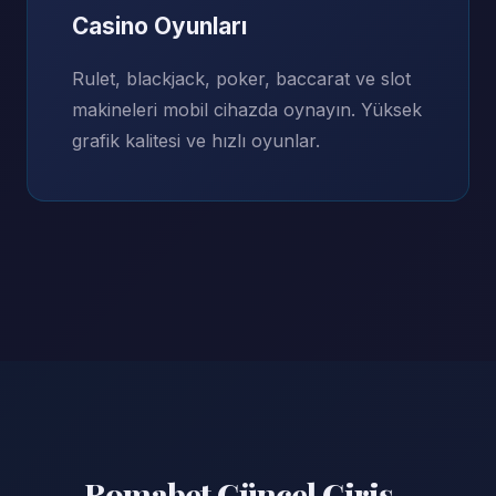
Casino Oyunları
Rulet, blackjack, poker, baccarat ve slot
makineleri mobil cihazda oynayın. Yüksek
grafik kalitesi ve hızlı oyunlar.
Romabet Güncel Giriş -