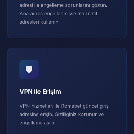
adresi ile engelleme sorunlarını çözün.
Ana adres engellenmişse alternatif
adresleri kullanın.
🛡️
VPN ile Erişim
VPN hizmetleri ile Romabet güncel giriş
adresine erişin. Gizliliğiniz korunur ve
engelleme aşılır.