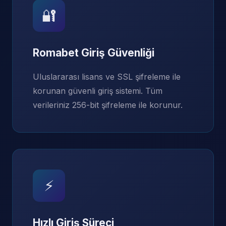
🔐
Romabet Giriş Güvenliği
Uluslararası lisans ve SSL şifreleme ile
korunan güvenli giriş sistemi. Tüm
verileriniz 256-bit şifreleme ile korunur.
⚡
Hızlı Giriş Süreci