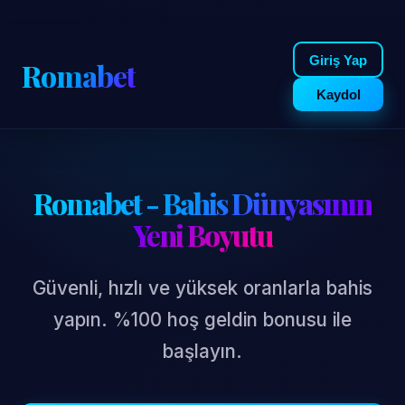
Giriş Yap
Romabet
Kaydol
Romabet - Bahis Dünyasının
Yeni Boyutu
Güvenli, hızlı ve yüksek oranlarla bahis
yapın. %100 hoş geldin bonusu ile
başlayın.