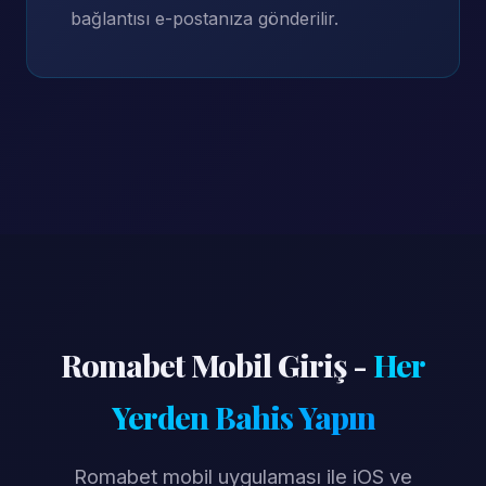
bağlantısı e-postanıza gönderilir.
Romabet Mobil Giriş -
Her
Yerden Bahis Yapın
Romabet mobil uygulaması ile iOS ve