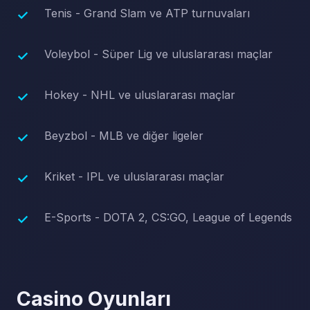
Tenis - Grand Slam ve ATP turnuvaları
Voleybol - Süper Lig ve uluslararası maçlar
Hokey - NHL ve uluslararası maçlar
Beyzbol - MLB ve diğer ligeler
Kriket - IPL ve uluslararası maçlar
E-Sports - DOTA 2, CS:GO, League of Legends
Casino Oyunları