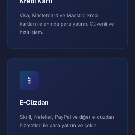
Kredi Kartı
Visa, Mastercard ve Maestro kredi
kartları ile anında para yatırın. Güvenli ve
hızlı işlem.
📱
E-Cüzdan
Skrill, Neteller, PayPal ve diğer e-cüzdan
hizmetleri ile para yatırın ve çekin.