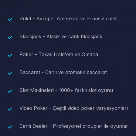
Rulet - Avrupa, Amerikan ve Fransız ruleti
Blackjack - Klasik ve canlı blackjack
Poker - Texas Hold'em ve Omaha
Baccarat - Canlı ve otomatik baccarat
Slot Makineleri - 1000+ farklı slot oyunu
Video Poker - Çeşitli video poker varyasyonları
Canlı Dealer - Profesyonel croupier ile oyunlar