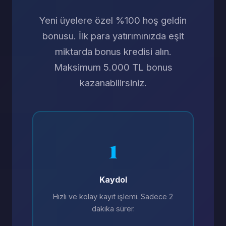
Yeni üyelere özel %100 hoş geldin
bonusu. İlk para yatırımınızda eşit
miktarda bonus kredisi alın.
Maksimum 5.000 TL bonus
kazanabilirsiniz.
1
Kaydol
Hızlı ve kolay kayıt işlemi. Sadece 2
dakika sürer.