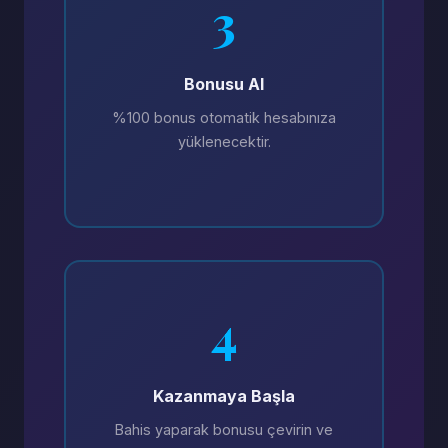
3
Bonusu Al
%100 bonus otomatik hesabınıza
yüklenecektir.
4
Kazanmaya Başla
Bahis yaparak bonusu çevirin ve