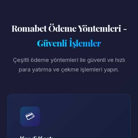
Romabet Ödeme Yöntemleri -
Güvenli İşlemler
Çeşitli ödeme yöntemleri ile güvenli ve hızlı
para yatırma ve çekme işlemleri yapın.
💳