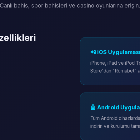
Canlı bahis, spor bahisleri ve casino oyunlarına erişin
llikleri
📲 iOS Uygulamas
iPhone, iPad ve iPod Tou
Store'dan "Romabet" ar
🤖 Android Uygul
Tüm Android cihazlarda 
indirin ve kurulumu tam