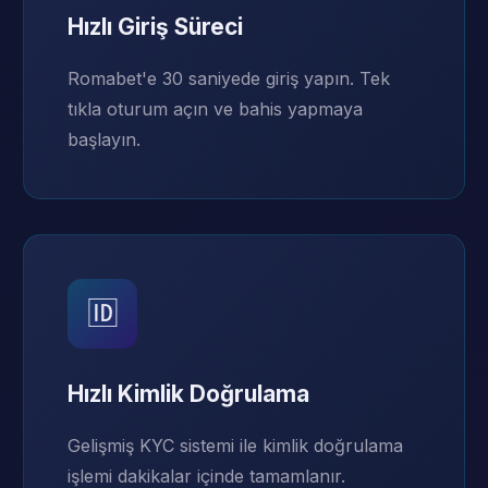
Hızlı Giriş Süreci
Romabet'e 30 saniyede giriş yapın. Tek
tıkla oturum açın ve bahis yapmaya
başlayın.
🆔
Hızlı Kimlik Doğrulama
Gelişmiş KYC sistemi ile kimlik doğrulama
işlemi dakikalar içinde tamamlanır.