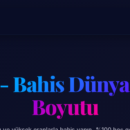
- Bahis Dünyas
Boyutu
lı ve yüksek oranlarla bahis yapın. %100 hoş 