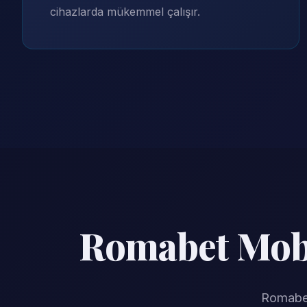
cihazlarda mükemmel çalışır.
Romabet Mobi
Romabet