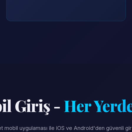
l Giriş -
Her Yerde
 mobil uygulaması ile iOS ve Android'den güvenli giri