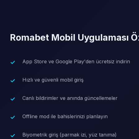
Romabet Mobil Uygulaması Öze
App Store ve Google Play'den ücretsiz indirin
Hızlı ve güvenli mobil giriş
Canlı bildirimler ve anında güncellemeler
Offline mod ile bahislerinizi planlayın
Biyometrik giriş (parmak izi, yüz tanıma)