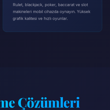
Rulet, blackjack, poker, baccarat ve slot
makineleri mobil cihazda oynayın. Yüksek
grafik kalitesi ve hızlı oyunlar.
me Çözümleri