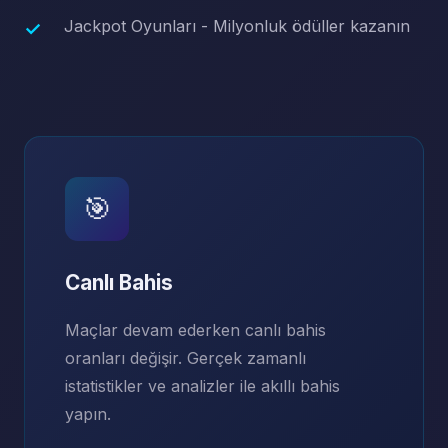
Jackpot Oyunları - Milyonluk ödüller kazanın
🎯
Canlı Bahis
Maçlar devam ederken canlı bahis
oranları değişir. Gerçek zamanlı
istatistikler ve analizler ile akıllı bahis
yapın.