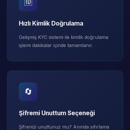
🆔
Hızlı Kimlik Doğrulama
Gelişmiş KYC sistemi ile kimlik doğrulama
işlemi dakikalar içinde tamamlanır.
🔄
Şifremi Unuttum Seçeneği
Şifrenizi unuttunuz mu? Anında sıfırlama