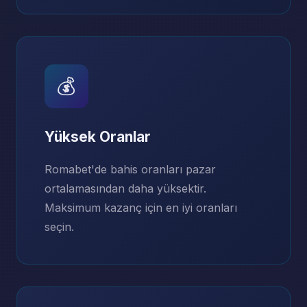
💰
Yüksek Oranlar
Romabet'de bahis oranları pazar
ortalamasından daha yüksektir.
Maksimum kazanç için en iyi oranları
seçin.