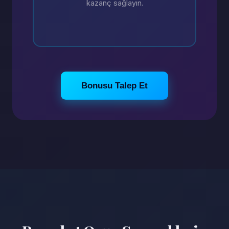
kazanç sağlayın.
Bonusu Talep Et