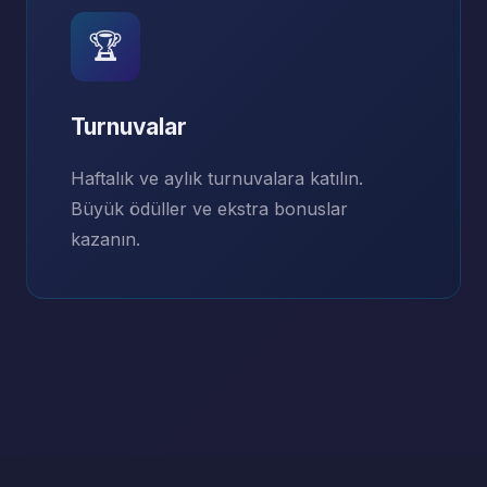
🏆
Turnuvalar
Haftalık ve aylık turnuvalara katılın.
Büyük ödüller ve ekstra bonuslar
kazanın.