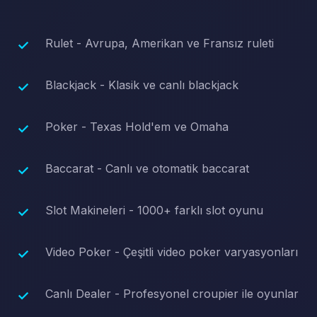
Rulet - Avrupa, Amerikan ve Fransız ruleti
Blackjack - Klasik ve canlı blackjack
Poker - Texas Hold'em ve Omaha
Baccarat - Canlı ve otomatik baccarat
Slot Makineleri - 1000+ farklı slot oyunu
Video Poker - Çeşitli video poker varyasyonları
Canlı Dealer - Profesyonel croupier ile oyunlar