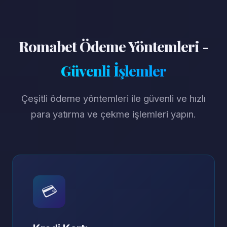
Romabet Ödeme Yöntemleri -
Güvenli İşlemler
Çeşitli ödeme yöntemleri ile güvenli ve hızlı
para yatırma ve çekme işlemleri yapın.
💳