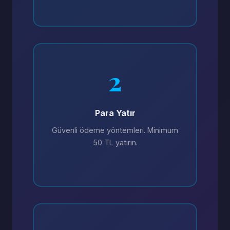
2
Para Yatır
Güvenli ödeme yöntemleri. Minimum
50 TL yatırın.