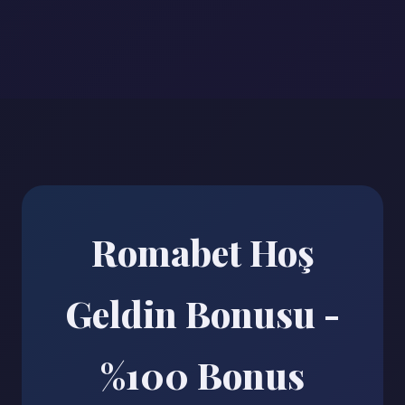
Romabet Hoş
Geldin Bonusu -
%100 Bonus