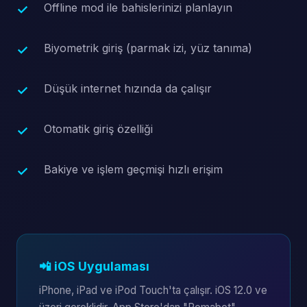
Offline mod ile bahislerinizi planlayın
Biyometrik giriş (parmak izi, yüz tanıma)
Düşük internet hızında da çalışır
Otomatik giriş özelliği
Bakiye ve işlem geçmişi hızlı erişim
📲 iOS Uygulaması
iPhone, iPad ve iPod Touch'ta çalışır. iOS 12.0 ve