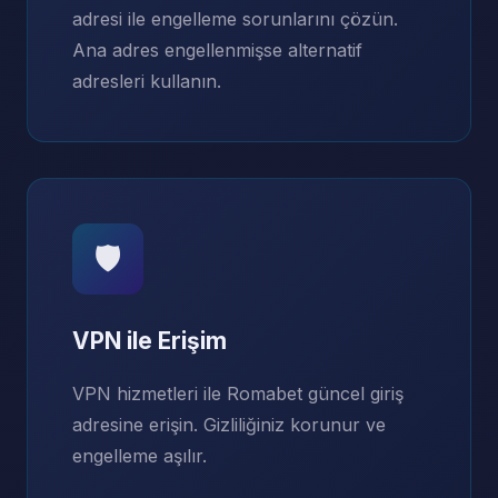
adresi ile engelleme sorunlarını çözün.
Ana adres engellenmişse alternatif
adresleri kullanın.
🛡️
VPN ile Erişim
VPN hizmetleri ile Romabet güncel giriş
adresine erişin. Gizliliğiniz korunur ve
engelleme aşılır.