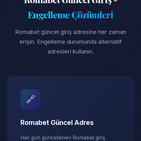
Engelleme Çözümleri
Romabet güncel giriş adresine her zaman
erişin. Engelleme durumunda alternatif
adresleri kullanın.
🔗
Romabet Güncel Adres
Her gün güncellenen Romabet giriş