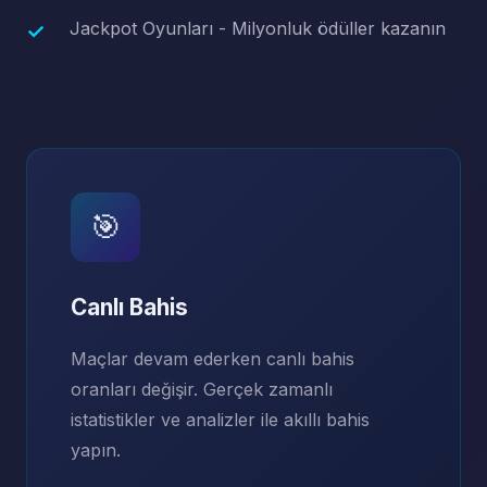
Jackpot Oyunları - Milyonluk ödüller kazanın
🎯
Canlı Bahis
Maçlar devam ederken canlı bahis
oranları değişir. Gerçek zamanlı
istatistikler ve analizler ile akıllı bahis
yapın.