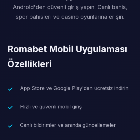
Android'den güvenli giriş yapın. Canlı bahis,
spor bahisleri ve casino oyunlarına erişin.
Romabet Mobil Uygulaması
Özellikleri
App Store ve Google Play'den ücretsiz indirin
Hızlı ve güvenli mobil giriş
Canlı bildirimler ve anında güncellemeler