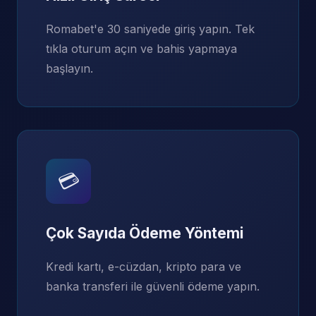
Romabet'e 30 saniyede giriş yapın. Tek
tıkla oturum açın ve bahis yapmaya
başlayın.
💳
Çok Sayıda Ödeme Yöntemi
Kredi kartı, e-cüzdan, kripto para ve
banka transferi ile güvenli ödeme yapın.