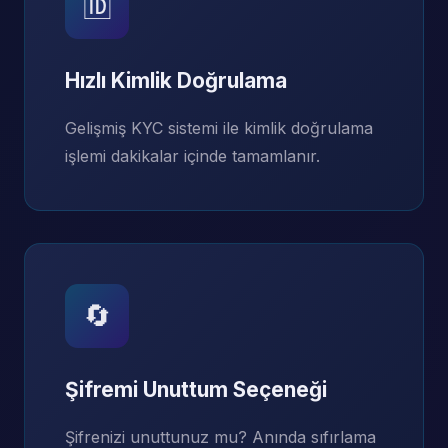
🆔
Hızlı Kimlik Doğrulama
Gelişmiş KYC sistemi ile kimlik doğrulama
işlemi dakikalar içinde tamamlanır.
🔄
Şifremi Unuttum Seçeneği
Şifrenizi unuttunuz mu? Anında sıfırlama