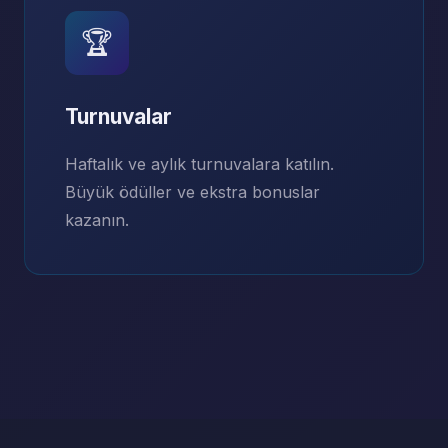
🏆
Turnuvalar
Haftalık ve aylık turnuvalara katılın.
Büyük ödüller ve ekstra bonuslar
kazanın.