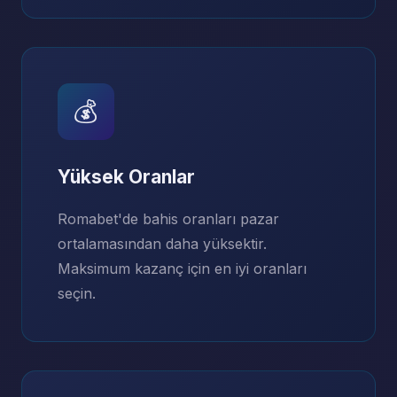
💰
Yüksek Oranlar
Romabet'de bahis oranları pazar
ortalamasından daha yüksektir.
Maksimum kazanç için en iyi oranları
seçin.