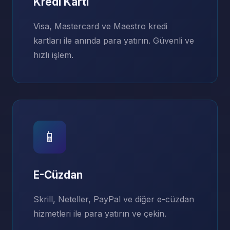
Kredi Kartı
Visa, Mastercard ve Maestro kredi
kartları ile anında para yatırın. Güvenli ve
hızlı işlem.
📱
E-Cüzdan
Skrill, Neteller, PayPal ve diğer e-cüzdan
hizmetleri ile para yatırın ve çekin.