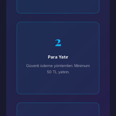
2
Para Yatır
Güvenli ödeme yöntemleri. Minimum
50 TL yatırın.