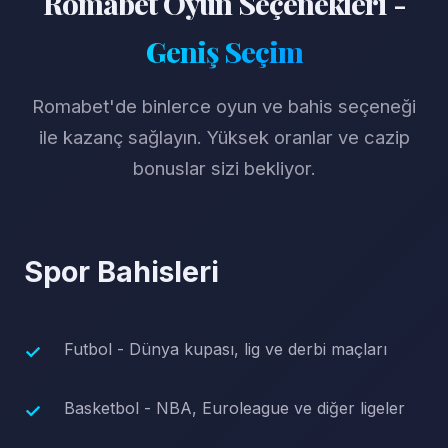
Romabet Oyun Seçenekleri -
Geniş Seçim
Romabet'de binlerce oyun ve bahis seçeneği
ile kazanç sağlayın. Yüksek oranlar ve cazip
bonuslar sizi bekliyor.
Spor Bahisleri
Futbol - Dünya kupası, lig ve derbi maçları
Basketbol - NBA, Euroleague ve diğer ligeler