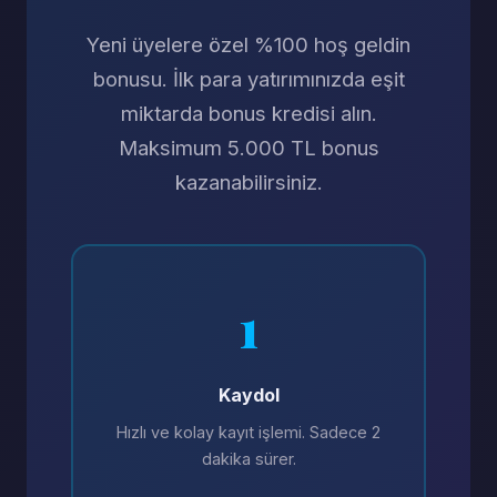
Yeni üyelere özel %100 hoş geldin
bonusu. İlk para yatırımınızda eşit
miktarda bonus kredisi alın.
Maksimum 5.000 TL bonus
kazanabilirsiniz.
1
Kaydol
Hızlı ve kolay kayıt işlemi. Sadece 2
dakika sürer.