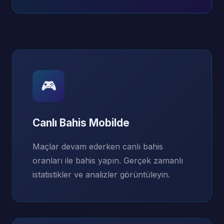
🎮
Canlı Bahis Mobilde
Maçlar devam ederken canlı bahis
oranları ile bahis yapın. Gerçek zamanlı
istatistikler ve analizler görüntüleyin.