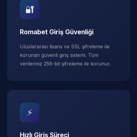
🔐
Romabet Giriş Güvenliği
Uluslararası lisans ve SSL şifreleme ile
korunan güvenli giriş sistemi. Tüm
verileriniz 256-bit şifreleme ile korunur.
⚡
Hızlı Giriş Süreci