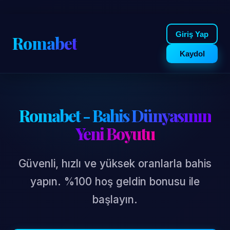
Giriş Yap
Romabet
Kaydol
Romabet - Bahis Dünyasının
Yeni Boyutu
Güvenli, hızlı ve yüksek oranlarla bahis
yapın. %100 hoş geldin bonusu ile
başlayın.