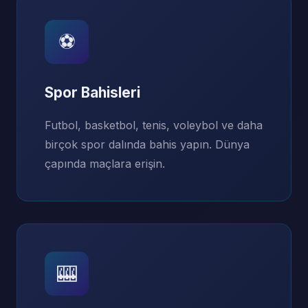
⚽
Spor Bahisleri
Futbol, basketbol, tenis, voleybol ve daha
birçok spor dalında bahis yapın. Dünya
çapında maçlara erişin.
🎰