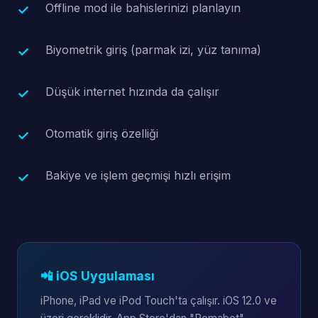
Offline mod ile bahislerinizi planlayın
Biyometrik giriş (parmak izi, yüz tanıma)
Düşük internet hızında da çalışır
Otomatik giriş özelliği
Bakiye ve işlem geçmişi hızlı erişim
📲 iOS Uygulaması
iPhone, iPad ve iPod Touch'ta çalışır. iOS 12.0 ve