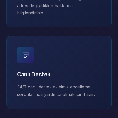
adres değişiklikleri hakkında
bilgilendirilsin.
💬
Canlı Destek
24/7 canlı destek ekibimiz engelleme
sorunlarında yardımcı olmak için hazır.