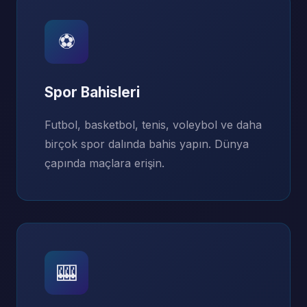
⚽
Spor Bahisleri
Futbol, basketbol, tenis, voleybol ve daha
birçok spor dalında bahis yapın. Dünya
çapında maçlara erişin.
🎰