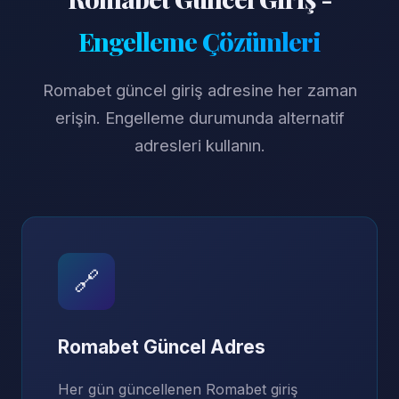
Engelleme Çözümleri
Romabet güncel giriş adresine her zaman
erişin. Engelleme durumunda alternatif
adresleri kullanın.
🔗
Romabet Güncel Adres
Her gün güncellenen Romabet giriş