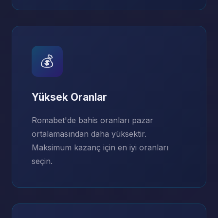
💰
Yüksek Oranlar
Romabet'de bahis oranları pazar
ortalamasından daha yüksektir.
Maksimum kazanç için en iyi oranları
seçin.