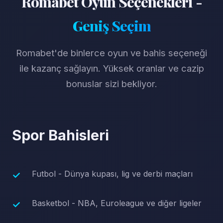
Romabet Oyun Seçenekleri -
Geniş Seçim
Romabet'de binlerce oyun ve bahis seçeneği
ile kazanç sağlayın. Yüksek oranlar ve cazip
bonuslar sizi bekliyor.
Spor Bahisleri
Futbol - Dünya kupası, lig ve derbi maçları
Basketbol - NBA, Euroleague ve diğer ligeler