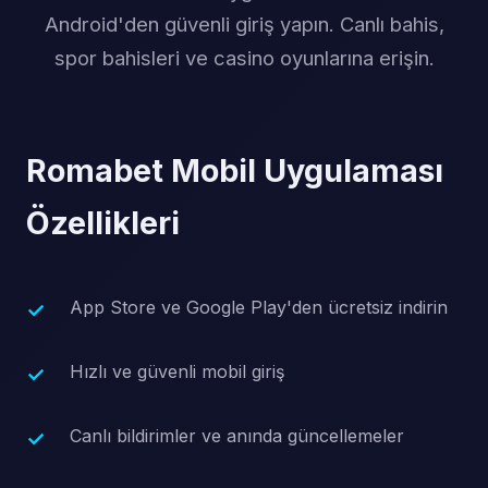
Android'den güvenli giriş yapın. Canlı bahis,
spor bahisleri ve casino oyunlarına erişin.
Romabet Mobil Uygulaması
Özellikleri
App Store ve Google Play'den ücretsiz indirin
Hızlı ve güvenli mobil giriş
Canlı bildirimler ve anında güncellemeler