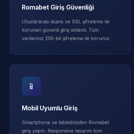
Romabet Giriş Güvenliği
Uluslararası lisans ve SSL şifreleme ile
korunan güvenli giriş sistemi. Tüm
verileriniz 256-bit şifreleme ile korunur.
📱
Mobil Uyumlu Giriş
Smartphone ve tabletinizden Romabet
giriş yapın. Responsive tasarım tüm