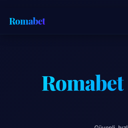
Romabet
Romabet 
Güvenli, hız