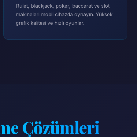
Rulet, blackjack, poker, baccarat ve slot
makineleri mobil cihazda oynayın. Yüksek
grafik kalitesi ve hızlı oyunlar.
me Çözümleri