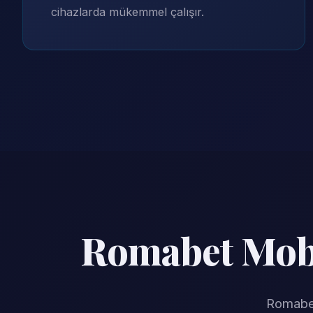
cihazlarda mükemmel çalışır.
Romabet Mobi
Romabet