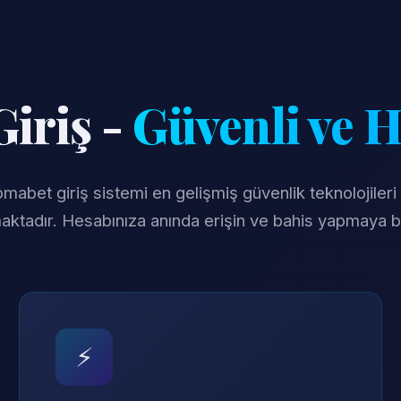
iriş -
Güvenli ve H
mabet giriş sistemi en gelişmiş güvenlik teknolojileri 
ktadır. Hesabınıza anında erişin ve bahis yapmaya b
⚡