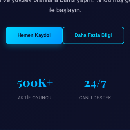
ile başlayın.
Hemen Kaydol
Daha Fazla Bilgi
500K+
24/7
AKTIF OYUNCU
CANLI DESTEK