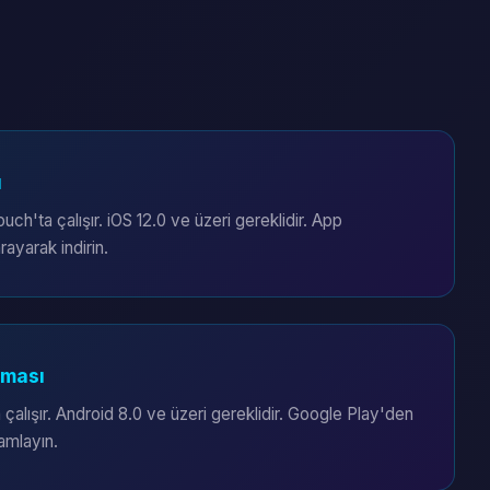
.
ı
ch'ta çalışır. iOS 12.0 ve üzeri gereklidir. App
ayarak indirin.
aması
çalışır. Android 8.0 ve üzeri gereklidir. Google Play'den
amlayın.