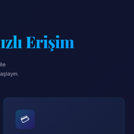
ızlı Erişim
ile
aşlayın.
💳