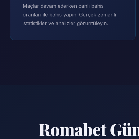
Maçlar devam ederken canlı bahis
oranları ile bahis yapın. Gerçek zamanlı
istatistikler ve analizler görüntüleyin.
Romabet Günc