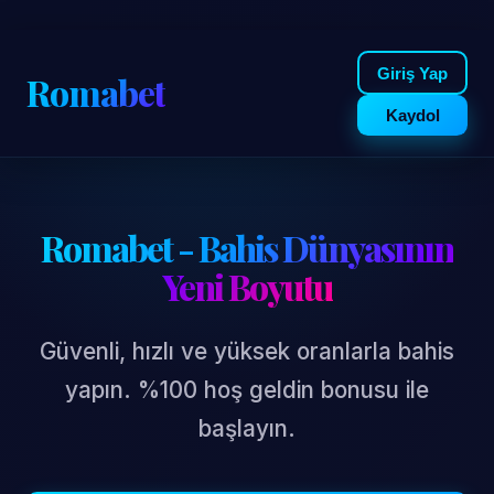
Giriş Yap
Romabet
Kaydol
Romabet - Bahis Dünyasının
Yeni Boyutu
Güvenli, hızlı ve yüksek oranlarla bahis
yapın. %100 hoş geldin bonusu ile
başlayın.