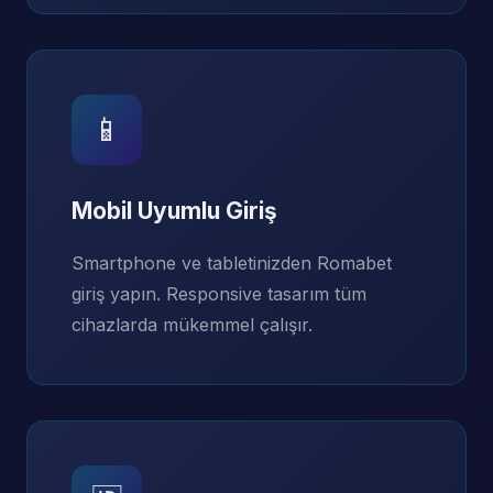
📱
Mobil Uyumlu Giriş
Smartphone ve tabletinizden Romabet
giriş yapın. Responsive tasarım tüm
cihazlarda mükemmel çalışır.