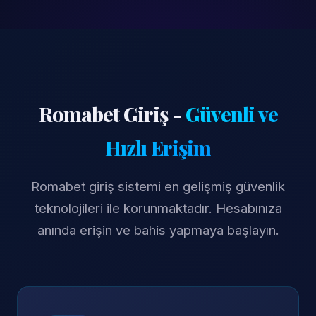
Romabet Giriş -
Güvenli ve
Hızlı Erişim
Romabet giriş sistemi en gelişmiş güvenlik
teknolojileri ile korunmaktadır. Hesabınıza
anında erişin ve bahis yapmaya başlayın.