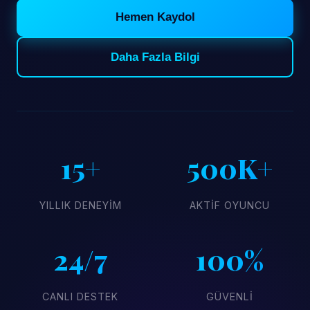
Hemen Kaydol
Daha Fazla Bilgi
15+
500K+
YILLIK DENEYIM
AKTIF OYUNCU
24/7
100%
CANLI DESTEK
GÜVENLI