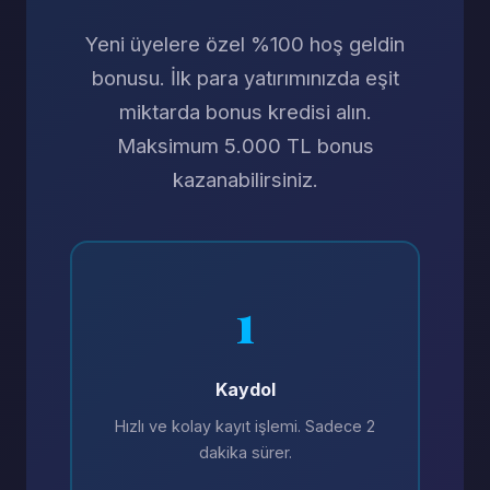
Yeni üyelere özel %100 hoş geldin
bonusu. İlk para yatırımınızda eşit
miktarda bonus kredisi alın.
Maksimum 5.000 TL bonus
kazanabilirsiniz.
1
Kaydol
Hızlı ve kolay kayıt işlemi. Sadece 2
dakika sürer.