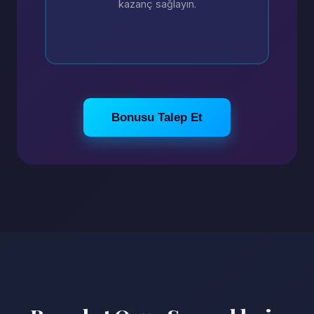
kazanç sağlayın.
Bonusu Talep Et