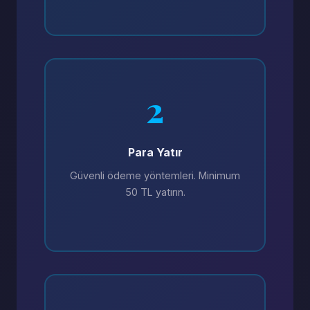
2
Para Yatır
Güvenli ödeme yöntemleri. Minimum
50 TL yatırın.