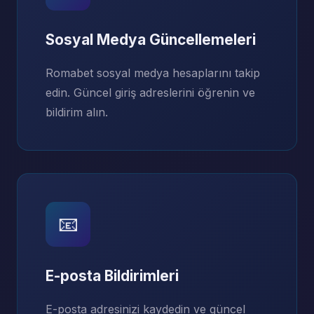
Sosyal Medya Güncellemeleri
Romabet sosyal medya hesaplarını takip
edin. Güncel giriş adreslerini öğrenin ve
bildirim alın.
📧
E-posta Bildirimleri
E-posta adresinizi kaydedin ve güncel