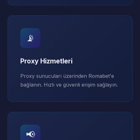
📡
Proxy Hizmetleri
Proxy sunucuları üzerinden Romabet'e
bağlanın. Hızlı ve güvenli erişim sağlayın.
📢