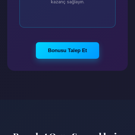
kazanç sağlayın.
Bonusu Talep Et