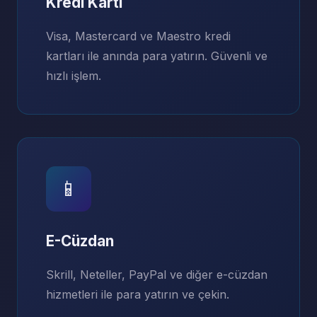
Kredi Kartı
Visa, Mastercard ve Maestro kredi
kartları ile anında para yatırın. Güvenli ve
hızlı işlem.
📱
E-Cüzdan
Skrill, Neteller, PayPal ve diğer e-cüzdan
hizmetleri ile para yatırın ve çekin.