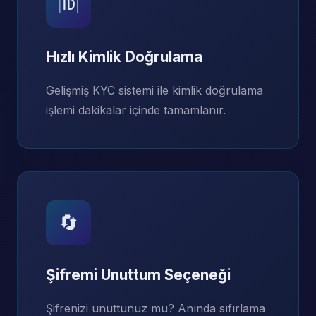
🆔
Hızlı Kimlik Doğrulama
Gelişmiş KYC sistemi ile kimlik doğrulama
işlemi dakikalar içinde tamamlanır.
🔄
Şifremi Unuttum Seçeneği
Şifrenizi unuttunuz mu? Anında sıfırlama