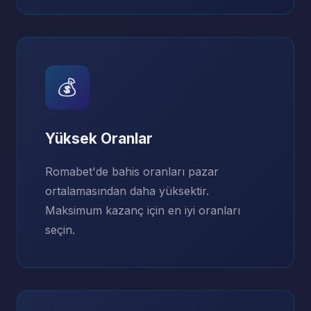
💰
Yüksek Oranlar
Romabet'de bahis oranları pazar
ortalamasından daha yüksektir.
Maksimum kazanç için en iyi oranları
seçin.