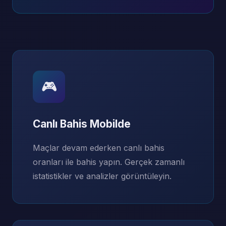
🎮
Canlı Bahis Mobilde
Maçlar devam ederken canlı bahis
oranları ile bahis yapın. Gerçek zamanlı
istatistikler ve analizler görüntüleyin.