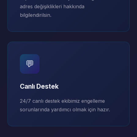
adres değişiklikleri hakkında
bilgilendirilsin.
💬
Canlı Destek
24/7 canlı destek ekibimiz engelleme
sorunlarında yardımcı olmak için hazır.