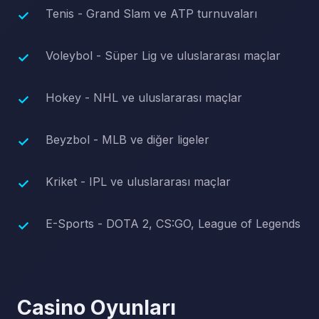
Tenis - Grand Slam ve ATP turnuvaları
Voleybol - Süper Lig ve uluslararası maçlar
Hokey - NHL ve uluslararası maçlar
Beyzbol - MLB ve diğer ligeler
Kriket - IPL ve uluslararası maçlar
E-Sports - DOTA 2, CS:GO, League of Legends
Casino Oyunları