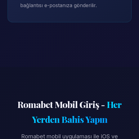
bağlantısı e-postanıza gönderilir.
Romabet Mobil Giriş -
Her
Yerden Bahis Yapın
Romabet mobil uygulaması ile iOS ve