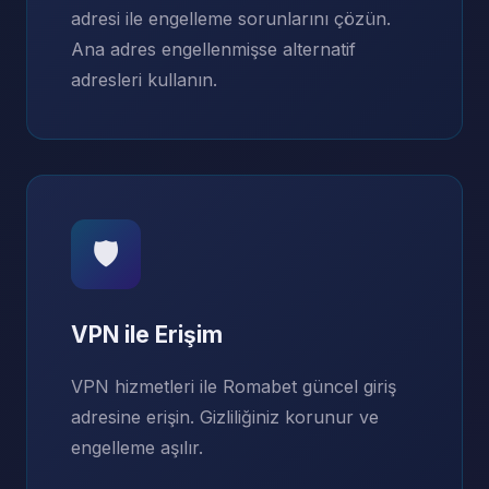
adresi ile engelleme sorunlarını çözün.
Ana adres engellenmişse alternatif
adresleri kullanın.
🛡️
VPN ile Erişim
VPN hizmetleri ile Romabet güncel giriş
adresine erişin. Gizliliğiniz korunur ve
engelleme aşılır.