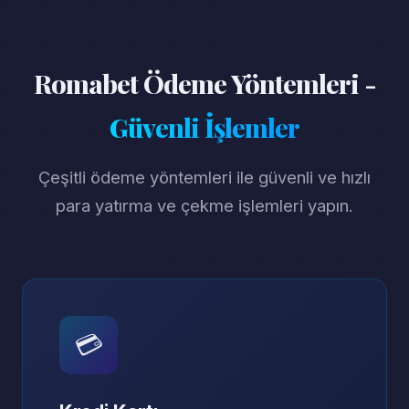
Romabet Ödeme Yöntemleri -
Güvenli İşlemler
Çeşitli ödeme yöntemleri ile güvenli ve hızlı
para yatırma ve çekme işlemleri yapın.
💳