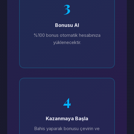
3
Bonusu Al
%100 bonus otomatik hesabınıza
yüklenecektir.
4
Kazanmaya Başla
Bahis yaparak bonusu çevirin ve