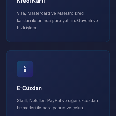
Kredi Kartı
Visa, Mastercard ve Maestro kredi
kartları ile anında para yatırın. Güvenli ve
hızlı işlem.
📱
E-Cüzdan
Skrill, Neteller, PayPal ve diğer e-cüzdan
hizmetleri ile para yatırın ve çekin.