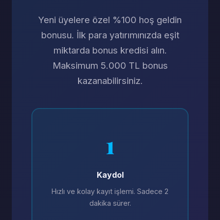
Yeni üyelere özel %100 hoş geldin
bonusu. İlk para yatırımınızda eşit
miktarda bonus kredisi alın.
Maksimum 5.000 TL bonus
kazanabilirsiniz.
1
Kaydol
Hızlı ve kolay kayıt işlemi. Sadece 2
dakika sürer.