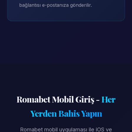
bağlantısı e-postanıza gönderilir.
Romabet Mobil Giriş -
Her
Yerden Bahis Yapın
Romabet mobil uygulaması ile iOS ve