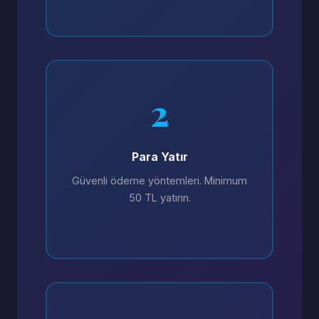
2
Para Yatır
Güvenli ödeme yöntemleri. Minimum
50 TL yatırın.