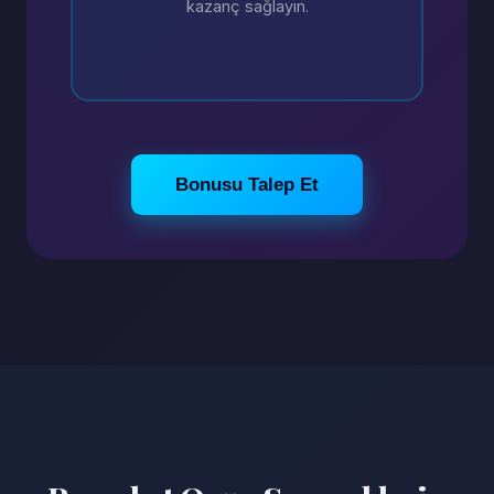
kazanç sağlayın.
Bonusu Talep Et