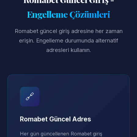
Engelleme Çözümleri
Romabet güncel giriş adresine her zaman
erişin. Engelleme durumunda alternatif
adresleri kullanın.
🔗
Romabet Güncel Adres
Her gün güncellenen Romabet giriş