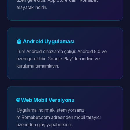
üzeri gereklidir. App Store'dan "Romabet"
arayarak indirin.
🤖 Android Uygulaması
Tüm Android cihazlarda çalışır. Android 8.0 ve
üzeri gereklidir. Google Play'den indirin ve
kurulumu tamamlayın.
🌐 Web Mobil Versiyonu
Uygulama indirmek istemiyorsanız,
m.Romabet.com adresinden mobil tarayıcı
üzerinden giriş yapabilirsiniz.