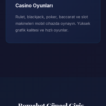
Casino Oyunları
Rulet, blackjack, poker, baccarat ve slot
makineleri mobil cihazda oynayın. Yüksek
grafik kalitesi ve hızlı oyunlar.
Romabet Güncel Giriş -