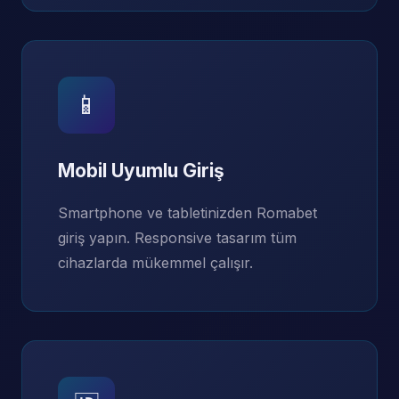
📱
Mobil Uyumlu Giriş
Smartphone ve tabletinizden Romabet
giriş yapın. Responsive tasarım tüm
cihazlarda mükemmel çalışır.