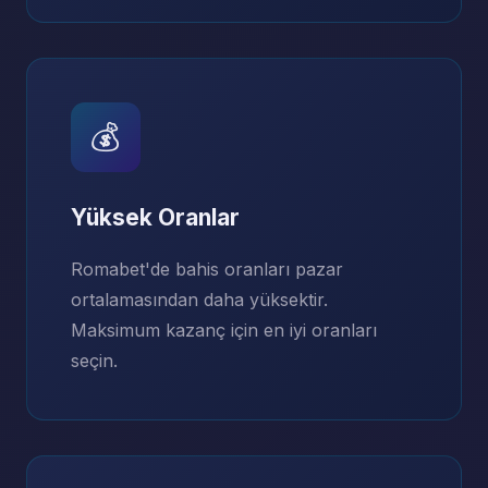
💰
Yüksek Oranlar
Romabet'de bahis oranları pazar
ortalamasından daha yüksektir.
Maksimum kazanç için en iyi oranları
seçin.