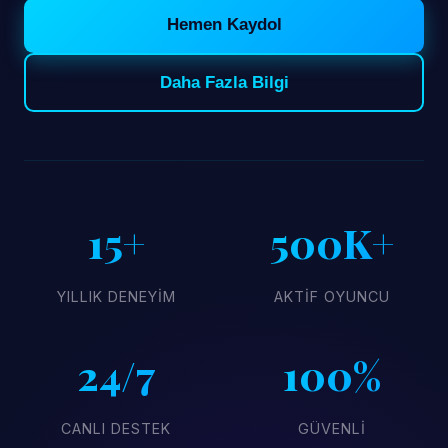
Hemen Kaydol
Daha Fazla Bilgi
15+
500K+
YILLIK DENEYIM
AKTIF OYUNCU
24/7
100%
CANLI DESTEK
GÜVENLI