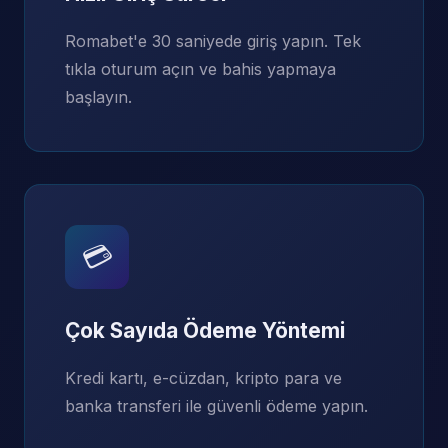
Romabet'e 30 saniyede giriş yapın. Tek
tıkla oturum açın ve bahis yapmaya
başlayın.
💳
Çok Sayıda Ödeme Yöntemi
Kredi kartı, e-cüzdan, kripto para ve
banka transferi ile güvenli ödeme yapın.