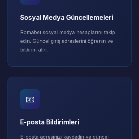
Sosyal Medya Güncellemeleri
Romabet sosyal medya hesaplarını takip
edin. Güncel giriş adreslerini öğrenin ve
bildirim alın.
📧
E-posta Bildirimleri
E-posta adresinizi kaydedin ve güncel