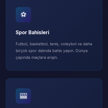
⚽
Spor Bahisleri
Futbol, basketbol, tenis, voleybol ve daha
birçok spor dalında bahis yapın. Dünya
çapında maçlara erişin.
🎰