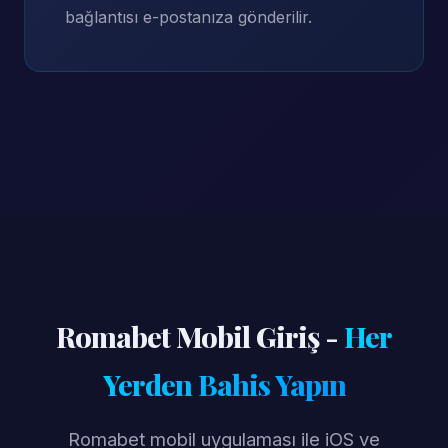
bağlantısı e-postanıza gönderilir.
Romabet Mobil Giriş -
Her
Yerden Bahis Yapın
Romabet mobil uygulaması ile iOS ve