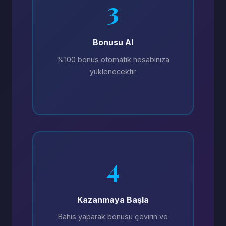
3
Bonusu Al
%100 bonus otomatik hesabınıza
yüklenecektir.
4
Kazanmaya Başla
Bahis yaparak bonusu çevirin ve