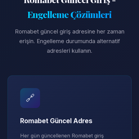
Engelleme Çözümleri
Romabet güncel giriş adresine her zaman
erişin. Engelleme durumunda alternatif
adresleri kullanın.
🔗
Romabet Güncel Adres
Her gün güncellenen Romabet giriş