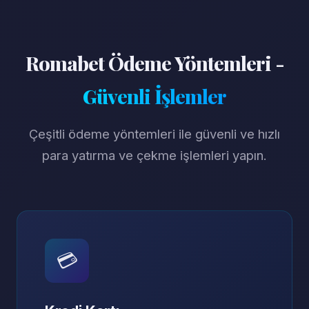
Romabet Ödeme Yöntemleri -
Güvenli İşlemler
Çeşitli ödeme yöntemleri ile güvenli ve hızlı
para yatırma ve çekme işlemleri yapın.
💳