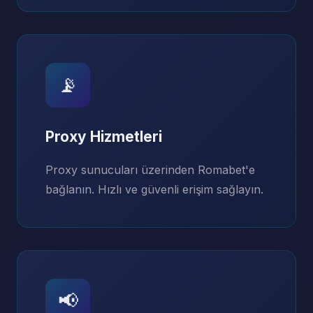
📡
Proxy Hizmetleri
Proxy sunucuları üzerinden Romabet'e
bağlanın. Hızlı ve güvenli erişim sağlayın.
📢