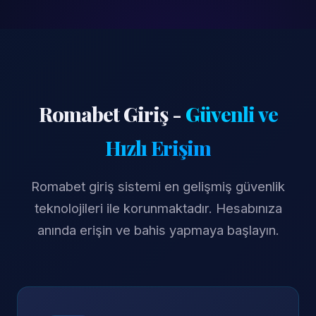
Romabet Giriş -
Güvenli ve
Hızlı Erişim
Romabet giriş sistemi en gelişmiş güvenlik
teknolojileri ile korunmaktadır. Hesabınıza
anında erişin ve bahis yapmaya başlayın.