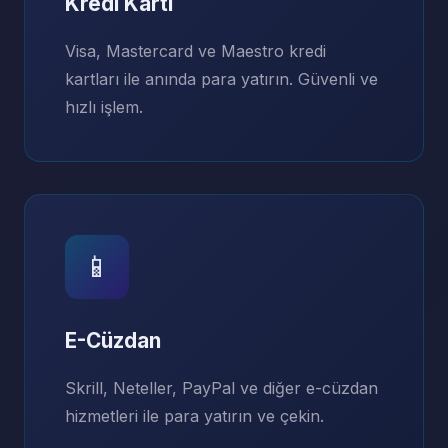
Kredi Kartı
Visa, Mastercard ve Maestro kredi
kartları ile anında para yatırın. Güvenli ve
hızlı işlem.
📱
E-Cüzdan
Skrill, Neteller, PayPal ve diğer e-cüzdan
hizmetleri ile para yatırın ve çekin.