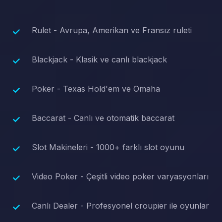
Rulet - Avrupa, Amerikan ve Fransız ruleti
Blackjack - Klasik ve canlı blackjack
Poker - Texas Hold'em ve Omaha
Baccarat - Canlı ve otomatik baccarat
Slot Makineleri - 1000+ farklı slot oyunu
Video Poker - Çeşitli video poker varyasyonları
Canlı Dealer - Profesyonel croupier ile oyunlar