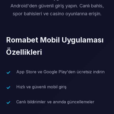
Android'den güvenli giriş yapın. Canlı bahis,
spor bahisleri ve casino oyunlarına erişin.
Romabet Mobil Uygulaması
Özellikleri
App Store ve Google Play'den ücretsiz indirin
Hızlı ve güvenli mobil giriş
Canlı bildirimler ve anında güncellemeler