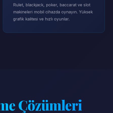
Rulet, blackjack, poker, baccarat ve slot
makineleri mobil cihazda oynayın. Yüksek
grafik kalitesi ve hızlı oyunlar.
me Çözümleri