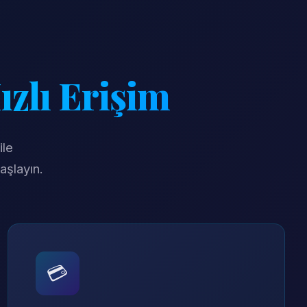
ızlı Erişim
ile
aşlayın.
💳