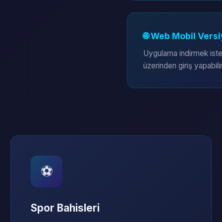
🌐 Web Mobil Vers
Uygulama indirmek ist
üzerinden giriş yapabilir
⚽
Spor Bahisleri