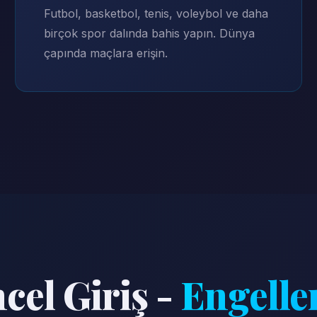
Futbol, basketbol, tenis, voleybol ve daha
birçok spor dalında bahis yapın. Dünya
çapında maçlara erişin.
el Giriş -
Engelle