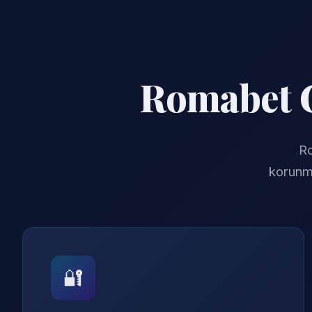
Romabet G
Ro
korunma
🔐