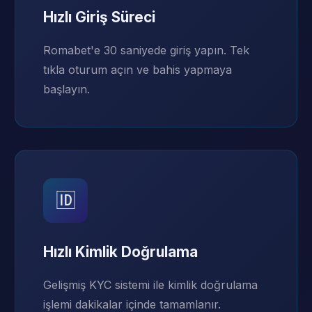
Hızlı Giriş Süreci
Romabet'e 30 saniyede giriş yapın. Tek
tıkla oturum açın ve bahis yapmaya
başlayın.
🆔
Hızlı Kimlik Doğrulama
Gelişmiş KYC sistemi ile kimlik doğrulama
işlemi dakikalar içinde tamamlanır.