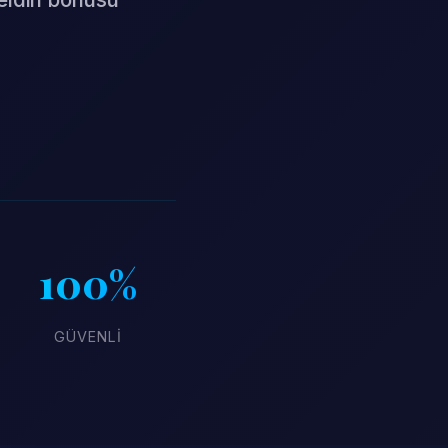
100%
GÜVENLI