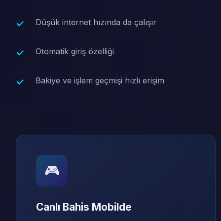
Düşük internet hızında da çalışır
Otomatik giriş özelliği
Bakiye ve işlem geçmişi hızlı erişim
🎮
Canlı Bahis Mobilde