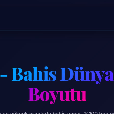
- Bahis Dünyas
Boyutu
lı ve yüksek oranlarla bahis yapın. %100 hoş 