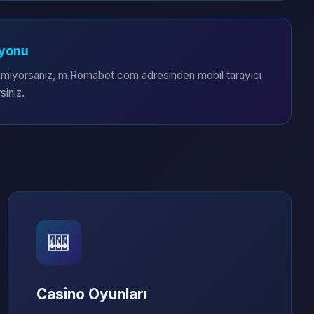
iyonu
emiyorsanız, m.Romabet.com adresinden mobil tarayıcı
siniz.
🎰
Casino Oyunları