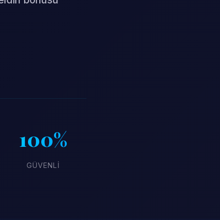
100%
GÜVENLI