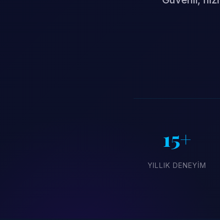
15+
YILLIK DENEYIM