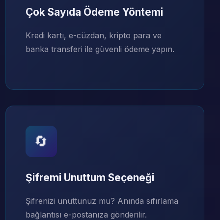
Çok Sayıda Ödeme Yöntemi
Kredi kartı, e-cüzdan, kripto para ve
banka transferi ile güvenli ödeme yapın.
🔄
Şifremi Unuttum Seçeneği
Şifrenizi unuttunuz mu? Anında sıfırlama
bağlantısı e-postanıza gönderilir.