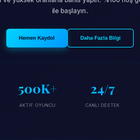
ile başlayın.
Hemen Kaydol
Daha Fazla Bilgi
500K+
24/7
AKTIF OYUNCU
CANLI DESTEK