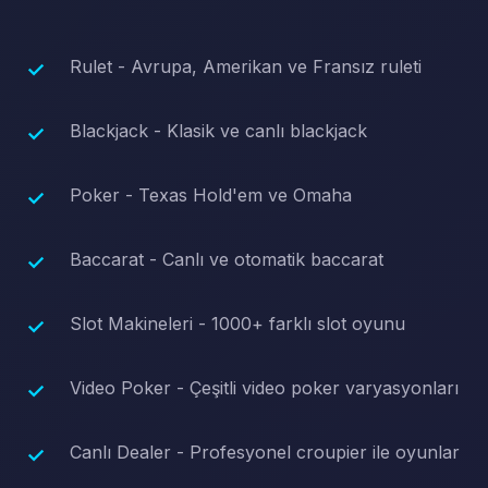
Rulet - Avrupa, Amerikan ve Fransız ruleti
Blackjack - Klasik ve canlı blackjack
Poker - Texas Hold'em ve Omaha
Baccarat - Canlı ve otomatik baccarat
Slot Makineleri - 1000+ farklı slot oyunu
Video Poker - Çeşitli video poker varyasyonları
Canlı Dealer - Profesyonel croupier ile oyunlar