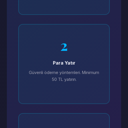
2
Para Yatır
Güvenli ödeme yöntemleri. Minimum
50 TL yatırın.