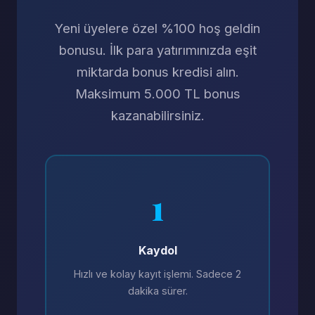
Yeni üyelere özel %100 hoş geldin
bonusu. İlk para yatırımınızda eşit
miktarda bonus kredisi alın.
Maksimum 5.000 TL bonus
kazanabilirsiniz.
1
Kaydol
Hızlı ve kolay kayıt işlemi. Sadece 2
dakika sürer.