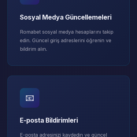
Sosyal Medya Güncellemeleri
Romabet sosyal medya hesaplarını takip
edin. Güncel giriş adreslerini öğrenin ve
bildirim alın.
📧
E-posta Bildirimleri
E-posta adresinizi kaydedin ve güncel