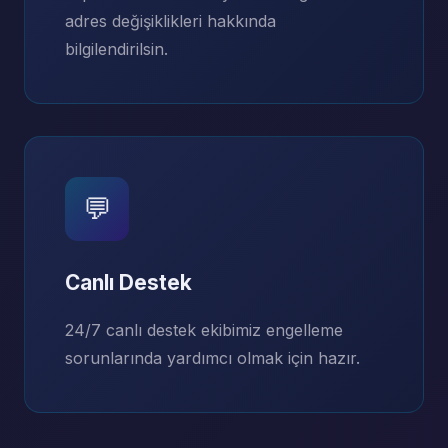
adres değişiklikleri hakkında
bilgilendirilsin.
💬
Canlı Destek
24/7 canlı destek ekibimiz engelleme
sorunlarında yardımcı olmak için hazır.