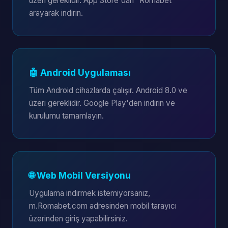
üzeri gereklidir. App Store'dan "Romabet"
arayarak indirin.
🤖 Android Uygulaması
Tüm Android cihazlarda çalışır. Android 8.0 ve
üzeri gereklidir. Google Play'den indirin ve
kurulumu tamamlayın.
🌐 Web Mobil Versiyonu
Uygulama indirmek istemiyorsanız,
m.Romabet.com adresinden mobil tarayıcı
üzerinden giriş yapabilirsiniz.