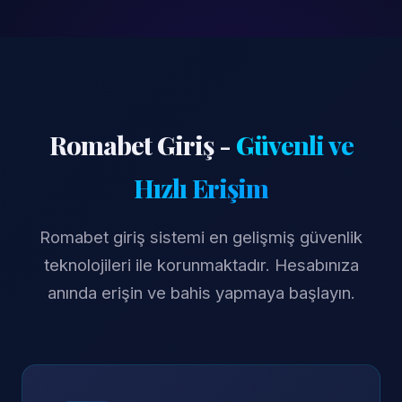
Romabet Giriş -
Güvenli ve
Hızlı Erişim
Romabet giriş sistemi en gelişmiş güvenlik
teknolojileri ile korunmaktadır. Hesabınıza
anında erişin ve bahis yapmaya başlayın.