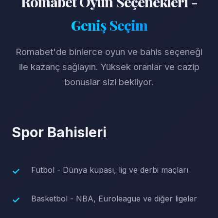
Romabet Oyun Seçenekleri -
Geniş Seçim
Romabet'de binlerce oyun ve bahis seçeneği
ile kazanç sağlayın. Yüksek oranlar ve cazip
bonuslar sizi bekliyor.
Spor Bahisleri
Futbol - Dünya kupası, lig ve derbi maçları
Basketbol - NBA, Euroleague ve diğer ligeler