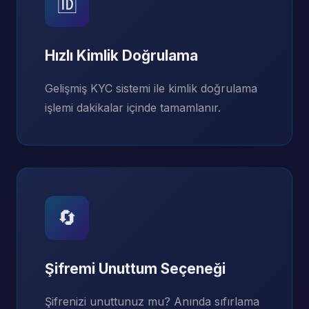
🆔
Hızlı Kimlik Doğrulama
Gelişmiş KYC sistemi ile kimlik doğrulama
işlemi dakikalar içinde tamamlanır.
🔄
Şifremi Unuttum Seçeneği
Şifrenizi unuttunuz mu? Anında sıfırlama