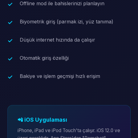
Offline mod ile bahislerinizi planlayın
Biyometrik giriş (parmak izi, yüz tanıma)
Düşük internet hızında da çalışır
Otomatik giriş özelliği
Bakiye ve işlem geçmişi hızlı erişim
📲 iOS Uygulaması
iPhone, iPad ve iPod Touch'ta çalışır. iOS 12.0 ve