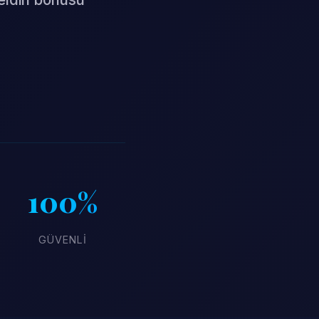
100%
GÜVENLI