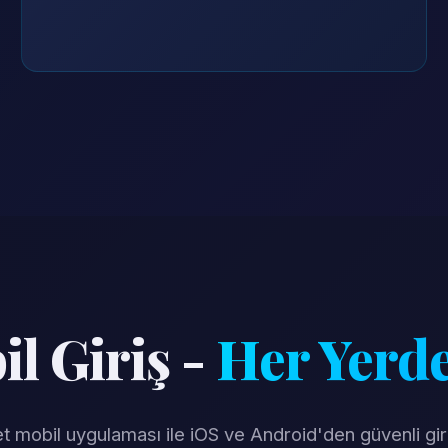
l Giriş -
Her Yerde
 mobil uygulaması ile iOS ve Android'den güvenli giri