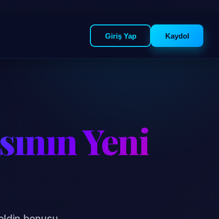
Giriş Yap
Kaydol
ının Yeni
geldin bonusu