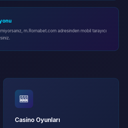
iyonu
emiyorsanız, m.Romabet.com adresinden mobil tarayıcı
siniz.
🎰
Casino Oyunları