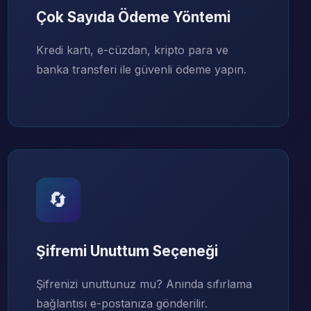
Çok Sayıda Ödeme Yöntemi
Kredi kartı, e-cüzdan, kripto para ve
banka transferi ile güvenli ödeme yapın.
🔄
Şifremi Unuttum Seçeneği
Şifrenizi unuttunuz mu? Anında sıfırlama
bağlantısı e-postanıza gönderilir.