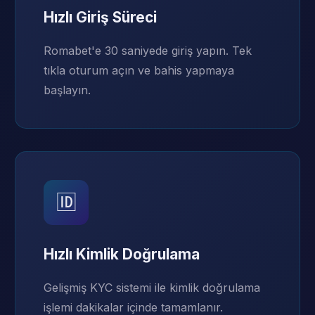
Hızlı Giriş Süreci
Romabet'e 30 saniyede giriş yapın. Tek
tıkla oturum açın ve bahis yapmaya
başlayın.
🆔
Hızlı Kimlik Doğrulama
Gelişmiş KYC sistemi ile kimlik doğrulama
işlemi dakikalar içinde tamamlanır.