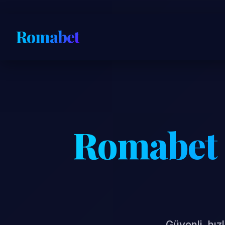
Romabet
Romabet 
Güvenli, hız