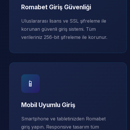
Romabet Giriş Güvenliği
Uluslararası lisans ve SSL şifreleme ile
korunan güvenli giriş sistemi. Tüm
verileriniz 256-bit şifreleme ile korunur.
📱
Mobil Uyumlu Giriş
Smartphone ve tabletinizden Romabet
giriş yapın. Responsive tasarım tüm