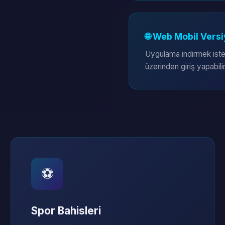
🌐 Web Mobil Vers
Uygulama indirmek ist
üzerinden giriş yapabilir
⚽
Spor Bahisleri