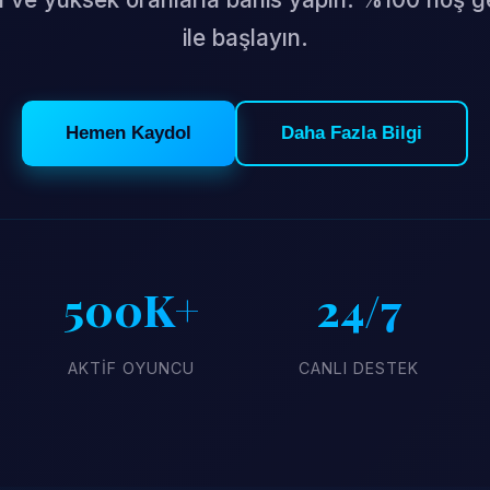
ile başlayın.
Hemen Kaydol
Daha Fazla Bilgi
500K+
24/7
AKTIF OYUNCU
CANLI DESTEK