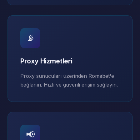
📡
Proxy Hizmetleri
Proxy sunucuları üzerinden Romabet'e
bağlanın. Hızlı ve güvenli erişim sağlayın.
📢