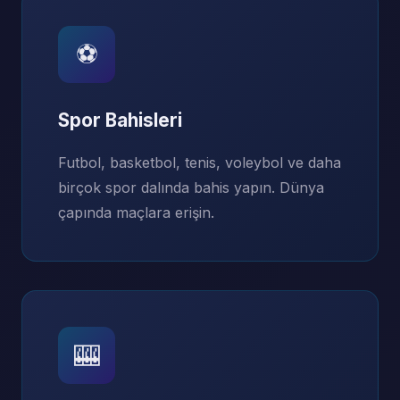
⚽
Spor Bahisleri
Futbol, basketbol, tenis, voleybol ve daha
birçok spor dalında bahis yapın. Dünya
çapında maçlara erişin.
🎰