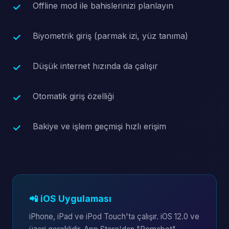
Offline mod ile bahislerinizi planlayın
Biyometrik giriş (parmak izi, yüz tanıma)
Düşük internet hızında da çalışır
Otomatik giriş özelliği
Bakiye ve işlem geçmişi hızlı erişim
📲 iOS Uygulaması
iPhone, iPad ve iPod Touch'ta çalışır. iOS 12.0 ve