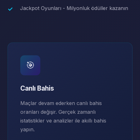
Jackpot Oyunları - Milyonluk ödüller kazanın
🎯
Canlı Bahis
Maçlar devam ederken canlı bahis
oranları değişir. Gerçek zamanlı
istatistikler ve analizler ile akıllı bahis
yapın.