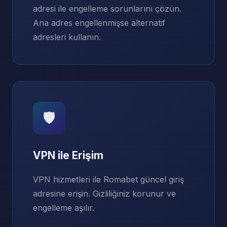
adresi ile engelleme sorunlarını çözün.
Ana adres engellenmişse alternatif
adresleri kullanın.
🛡️
VPN ile Erişim
VPN hizmetleri ile Romabet güncel giriş
adresine erişin. Gizliliğiniz korunur ve
engelleme aşılır.