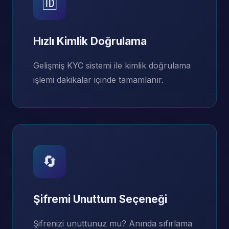
🆔
Hızlı Kimlik Doğrulama
Gelişmiş KYC sistemi ile kimlik doğrulama
işlemi dakikalar içinde tamamlanır.
🔄
Şifremi Unuttum Seçeneği
Şifrenizi unuttunuz mu? Anında sıfırlama