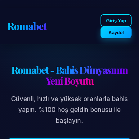
Giriş Yap
Romabet
Kaydol
Romabet - Bahis Dünyasının
Yeni Boyutu
Güvenli, hızlı ve yüksek oranlarla bahis
yapın. %100 hoş geldin bonusu ile
başlayın.