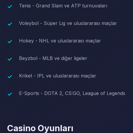
Tenis - Grand Slam ve ATP turnuvaları
Voleybol - Süper Lig ve uluslararası maçlar
Hokey - NHL ve uluslararası maçlar
Beyzbol - MLB ve diğer ligeler
Kriket - IPL ve uluslararası maçlar
E-Sports - DOTA 2, CS:GO, League of Legends
Casino Oyunları