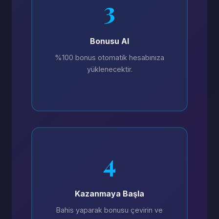
3
Bonusu Al
%100 bonus otomatik hesabınıza
yüklenecektir.
4
Kazanmaya Başla
Bahis yaparak bonusu çevirin ve