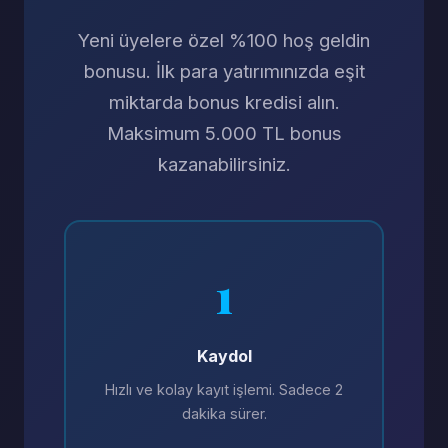
Yeni üyelere özel %100 hoş geldin
bonusu. İlk para yatırımınızda eşit
miktarda bonus kredisi alın.
Maksimum 5.000 TL bonus
kazanabilirsiniz.
1
Kaydol
Hızlı ve kolay kayıt işlemi. Sadece 2
dakika sürer.