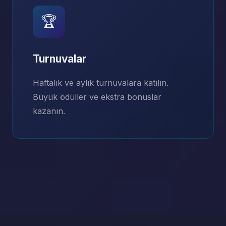
🏆
Turnuvalar
Haftalık ve aylık turnuvalara katılın.
Büyük ödüller ve ekstra bonuslar
kazanın.